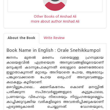
Other Books of Anshad Ali
more about author Anshad Ali
About the Book
Write Review
Book Name in English : Orale Snehikkumpol
ജനനം മുതൽ മരണം വരെയുള്ള ഹ്രസ്വമായ
കാലയളവിൽ എത്രയെത്ര അനുഭവങ്ങളിലൂടെയാണ്
മനുഷ്യൻ കടന്നുപോകുന്നത്! ഒരാളുടെ മരണത്തോടെ
ഇല്ലാതാകുന്നത് മറ്റാരും അറിയാതെ പോയ, ആരോടും
പങ്കുവെക്കാതെ പോയ ഒരുപാട് അനുഭവങ്ങളും
കഥകളും കൂടിയാണ്.
മഴവില്ലുപോലെ... ക്ഷണികനേരം കൊണ്ട് മനസ്സിൽ
പതിക്കുന്ന സപ്‌തവർണ്ണങ്ങളുടെ കൂട്ടുപോലെ,
പ്രണയവും വിരഹവും നിരാശയും നിസ്സംഗതയുമെല്ലാം
കാച്ചിക്കുറുക്കിയ വരികളിലൂടെ അവതരിപ്പിക്കുകയാണ്
എഴുത്തുകാരൻ ചെയ്യുന്നത്. വേഗതയുടെ,