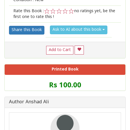
Condition : New
Rate this Book :
no ratings yet, be the
first one to rate this !
1
2
3
4
5
Ask to AI about this book
Share this Book
Add to Cart
Printed Book
Price
Rs 100.00
of
this
Book
Author Anshad Ali
is