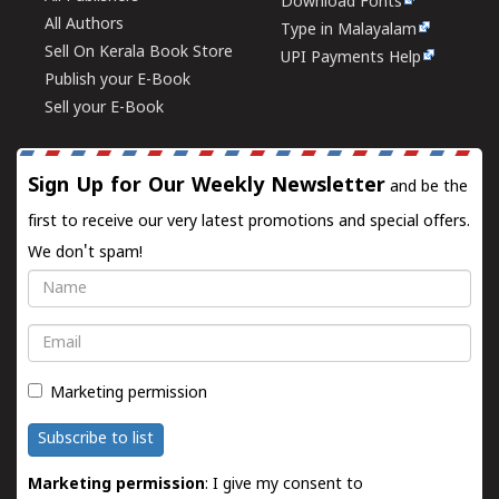
Download Fonts
All Authors
Type in Malayalam
Sell On Kerala Book Store
UPI Payments Help
Publish your E-Book
Sell your E-Book
Sign Up for Our Weekly Newsletter
and be the
first to receive our very latest promotions and special offers.
We don't spam!
Name
Email
Marketing permission
Subscribe to list
Marketing permission
: I give my consent to