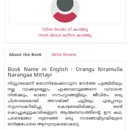
Other Books of കാത്തു
more about author കാത്തു
About the Book
Write Review
Book Name in English : Orangu Niramulla
Narangaa Mittayi
നിസ്സാരമെന്ന് തോന്നിയേക്കാവുന്ന നേർത്ത പുഞ്ചിരിയും
നല്ല വാക്കുമെല്ലാം എക്കാലവുമങ്ങനെ വാടാതെ
നിൽക്കും, ഓരോ സൗഹൃദങ്ങളിലും. ജീവിതം ഒരു
ചിത്രശലഭമായി അവയ്ക്ക് ചുറ്റിലും എപ്പോഴും
സുഗന്ധമറിയിച്ചു കൊണ്ടേയിരിക്കും... രണ്ട്
കൊച്ചുകൂട്ടുകാരികളുടെ ആത്മബന്ധത്തിന്റെ ഈ കഥ,
പണ്ടെങ്ങോ നുണഞ്ഞ ഒരു നാരങ്ങാമിട്ടായിയുടെ
ഓർമ്മപോലെ ആസ്വാദ്യകരമാകട്ടെ.