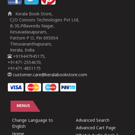
Kerala Book Store,
C/O Consors Technologies Pvt Ltd,
B-30,Pillaveedu Nagar,
Kesavadasapuram,
Pattom P O, Pin 695004
Thiruvananthapuram,
Kerala, India.
+919447945175,
+91471-2554670,
+91471-4851175
customer.care@keralabookstore.com
MENUS
Change Language to
Advanced Search
English
Advanced Cart Page
Home