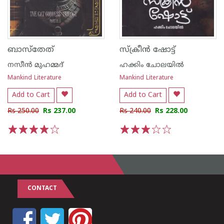
ബാസ്തേത്
സ്ക്രീൻ ഷോട്ട്
നസീൻ മുഹമ്മദ്
ഹക്കിം ചോലയില്‍
Mankind Literature
Mankind Literature
Add to Cart
Add to Cart
Rs 250.00
Rs 237.00
Rs 240.00
Rs 228.00
1
2
3
4
5
1
2
3
4
5
CONTACT