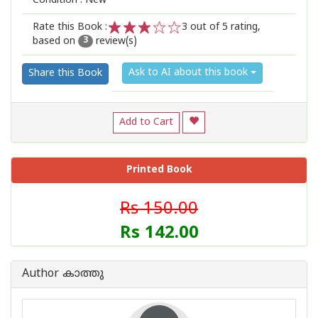
Condition : New
Rate this Book :
3
out of 5 rating,
based on
review(s)
1
2
3
4
5
3
Ask to AI about this book
Share this Book
Add to Cart
Printed Book
Rs 150.00
Rs 142.00
Author കാത്തു