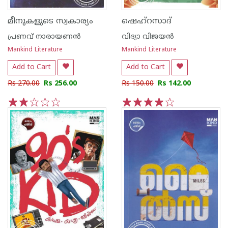
മീനുകളുടെ സ്വകാര്യം
ഷെഹ്റസാദ്
പ്രണവ് നാരായണന്‍
വിദ്യാ വിജയൻ
Mankind Literature
Mankind Literature
Add to Cart
Add to Cart
Rs 270.00
Rs 256.00
Rs 150.00
Rs 142.00
1
2
3
4
5
1
2
3
4
5