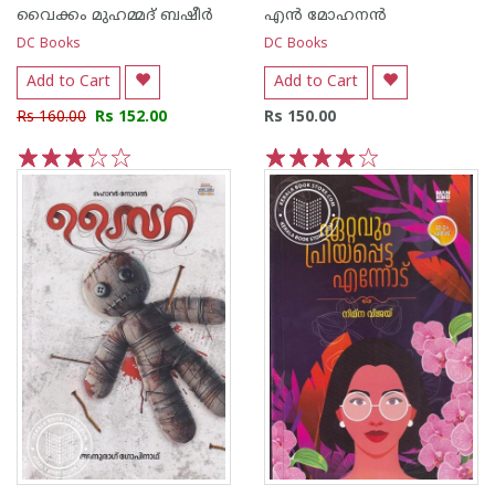
വൈക്കം മുഹമ്മദ് ബഷീര്‍
എന്‍ മോഹനന്‍
DC Books
DC Books
Add to Cart
Add to Cart
Rs 160.00
Rs 152.00
Rs 150.00
1
2
3
4
5
1
2
3
4
5