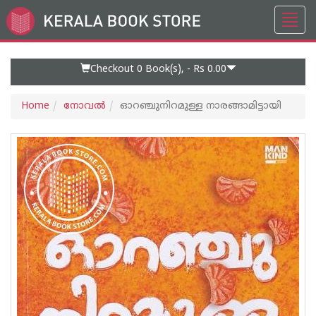
Toggl
Go
navig
to
Home
Page
Checkout 0
Book(s), -
Rs 0.00
Home
നോവല്‍
ഓറഞ്ചുനിറമുള്ള നാരങ്ങാമിട്ടായി