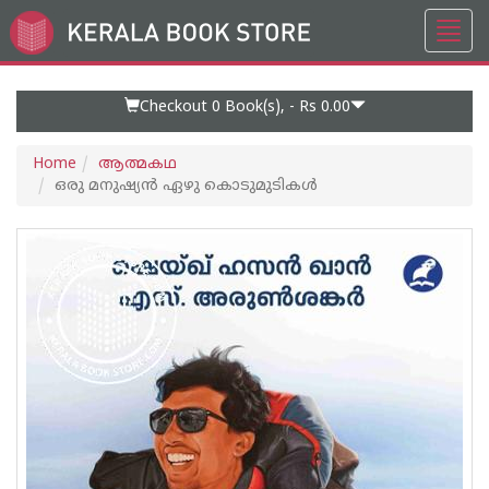
Toggl
Go
navig
to
Home
Page
Checkout 0
Book(s), -
Rs 0.00
Home
ആത്മകഥ
ഒരു മനുഷ്യൻ ഏഴു കൊടുമുടികൾ