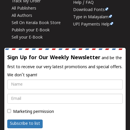
Track My Order
Help / FAQ
All Publishers
Download Fonts
All Authors
Type in Malayalam
Sell On Kerala Book Store
UPI Payments Help
Publish your E-Book
Sell your E-Book
Sign Up for Our Weekly Newsletter
and be the
first to receive our very latest promotions and special offers.
We don't spam!
Name
Email
Marketing permission
Subscribe to list