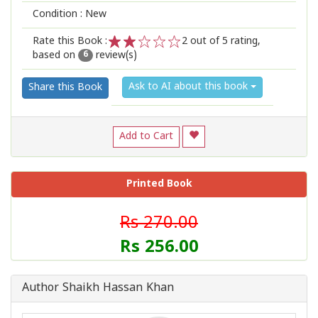
Condition : New
Rate this Book :
2
out of 5 rating,
based on
review(s)
1
2
3
4
5
6
Ask to AI about this book
Share this Book
Add to Cart
Printed Book
Rs 270.00
Rs 256.00
Author Shaikh Hassan Khan