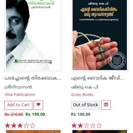
പടച്ചോന്‍റെ തിരക്കഥകള്‍
എന്റെ വൈദിക ജീവിതം ഒരു തുറന്നെഴുത്ത്
ശ്രീനിവാസന്‍
ഷിബു കെ പി
Olive Publications
Green Books
Add to Cart
Out of Stock
Rs 210.00
Rs 199.00
Rs 100.00
1
2
3
4
5
1
2
3
4
5