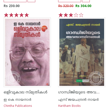
Rs 230.00
Rs 320.00
Rs 304.00
1
2
3
4
5
1
2
3
4
5
ഗാന്ധിജിയുടെ അവസാന ദിനങ്ങള്‍
ഒളിവുകാല സ്മ്യതികള്‍
ഇ കെ നായനാര്‍
എസ്‌ ജയചന്ദ്രന്‍‌ നായര്‍‌
Chintha Publications
Haritham Books