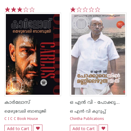
1
2
3
4
5
1
2
3
4
5
ഒ എന്‍ വി - പോക്കുവെയില്‍ മണ്ണിലെഴുതിയത്
കാര്‍ലോസ്
മെഴുവേലി ബാബുജി
ഒ എന്‍ വി കുറുപ്പ്‌
C I C C Book House
Chintha Publications
Add to Cart
Add to Cart