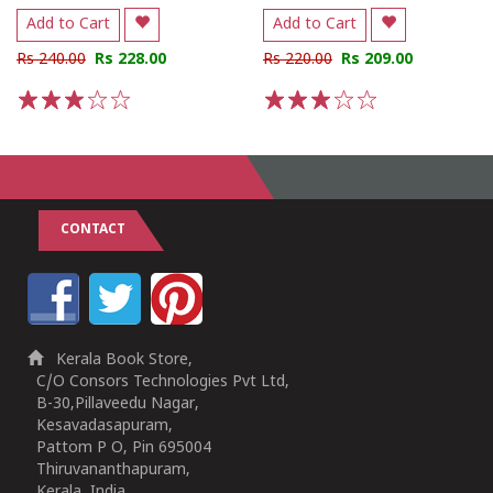
Add to Cart
Add to Cart
Rs 240.00
Rs 228.00
Rs 220.00
Rs 209.00
1
2
3
4
5
1
2
3
4
5
CONTACT
Kerala Book Store,
C/O Consors Technologies Pvt Ltd,
B-30,Pillaveedu Nagar,
Kesavadasapuram,
Pattom P O, Pin 695004
Thiruvananthapuram,
Kerala, India.