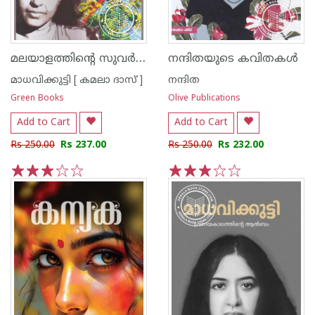
മലയാളത്തിന്റെ സുവര്‍ണ്ണ കഥകള്‍ - മാധവിക്കുട്ടി
നന്ദിതയുടെ കവിതകള്‍
മാധവിക്കുട്ടി [ കമലാ ദാസ് ]
നന്ദിത
Green Books
Olive Publications
Add to Cart
Add to Cart
Rs 250.00
Rs 237.00
Rs 250.00
Rs 232.00
1
2
3
4
5
1
2
3
4
5