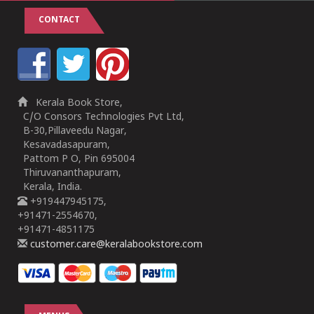
CONTACT
Kerala Book Store,
C/O Consors Technologies Pvt Ltd,
B-30,Pillaveedu Nagar,
Kesavadasapuram,
Pattom P O, Pin 695004
Thiruvananthapuram,
Kerala, India.
+919447945175,
+91471-2554670,
+91471-4851175
customer.care@keralabookstore.com