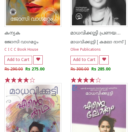
മാധവിക്കുട്ടി പ്രണയകാലത്തിന്റെ ആല്‍ബം
കന്യക
ജോസി വാഗമറ്റം
മാധവിക്കുട്ടി [ കമലാ ദാസ് ]
C I C C Book House
Olive Publications
Add to Cart
Add to Cart
Rs 290.00
Rs 275.00
Rs 300.00
Rs 285.00
1
2
3
4
5
1
2
3
4
5