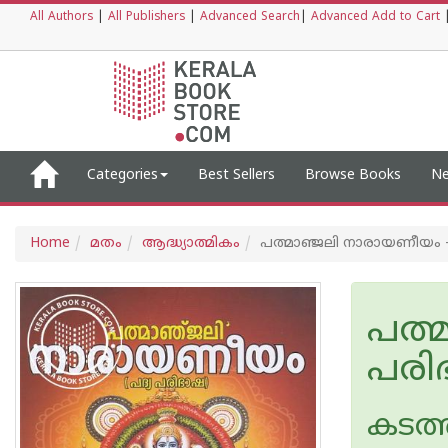
All Authors
|
All Publishers
|
Advanced Search
|
Advanced Add to Cart
Categories
Best Sellers
Browse Books
Ne
Home
മതം
ആദ്ധ്യാത്മികം
പത്മാഞ്ജലി നാരായണീയം -
പത്
പരി
കടത്ത