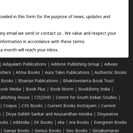
ovided in this form for the purpose of news, updates and
 any email we send or
contact us
. We value and respect your
information in accordance with these terms.
a month will reach your inbox.
|
Adayalam Publications
|
Addone Publishing Group
|
Adivasi
ishers
|
Atma Books
|
Aura Tales Publications
|
Authentic Books
 Books
|
Bhairavi Publications
|
Bhaktivedanta Book Trust
ook Media
|
Book Plus
|
Book Worm
|
BookBerry India
|
ublishing House
|
CD/DVD
|
Centre for South Indian Studies
|
|
Corpus
|
CSS Books
|
Current Books Kottayam
|
Current
s
|
Divya Gahbh Sankar and Anusandhan Kendra
|
Divyaverse
ooks
|
editindia
|
EK Books
|
eka
|
era Books
|
Evergreen Books
|
Ganga Books
|
Genius Books
|
Geo Books
|
Girijakumaran