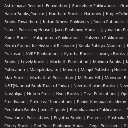
Astrological Research Foundation
|
Goosebery Publications
|
Gra
Harisri Books,Punalur
|
Haritham Books
|
Harmony
|
HarperCollin
Books Trivandrum
|
Indian Atheist Publishers
|
Indian Rationalist 
Islamic Publishing House
|
Jaico Publishing House
|
Jayanadam Pub
Kairali Books
|
Kalapoornna Publications
|
Kaliveena Publications
Kerala Council for Historical Research
|
Kerala Sahitya Akademi
|
Prakasan
|
KVRF Publications
|
Kymtha Books
|
Lavanya Books
Books
|
Lovely books
|
Macbeth Publication
|
Mahima Books
|
M
Publication
|
Mangalodayam
|
Mango
|
Manjul Publishing House
Max Books
|
Mazhathulli Publication
|
McGraw-Hill
|
Monsoon B
NBT(National Book Trust of India)
|
Neermathalam Books
|
New
Nostalgia
|
Notion Press
|
Nyna Books
|
Olive Publications
|
Ope
Sreedharan
|
Palm Leaf Innovations
|
Pandit Karuppan Academy
Pendulum Books
|
pent O graph
|
Poomkavanam Publications
|
Priyadarsini Publications
|
Priyatha Books
|
Progress
|
Pusthaka 
Cherry Books
|
Red Rose Publishing House
|
Regal Publishers
|
R