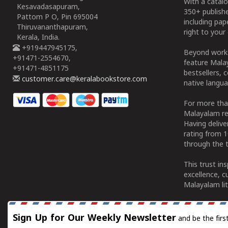
With a catalo
Kesavadasapuram,
350+ publish
Pattom P O, Pin 695004
including pa
Thiruvananthapuram,
right to your 
Kerala, India.
+919447945175,
Beyond works
+91471-2554670,
feature Malay
+91471-4851175
bestsellers, 
customer.care@keralabookstore.com
native langua
For more tha
Malayalam re
Having deliv
rating from 
through the t
This trust in
excellence, c
Malayalam lit
Sign Up for Our Weekly Newsletter
and be the firs