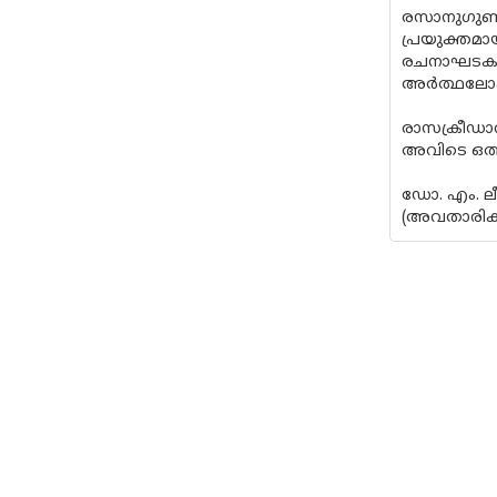
രസാനുഗുണ
പ്രയുക്ത
രചനാഘടകങ്ങ
അർത്ഥലോപ 
രാസക്രീഡാവ
അവിടെ ഒത്ത
ഡോ. എം. ല
(അവതാരികയ