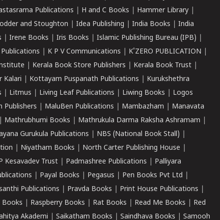
astasrama Publications
|
H and C Books
|
Hammer Library
|
odder and Stoughton
|
Idea Publishing
|
India Books
|
India
s
|
Irene Books
|
Iris Books
|
Islamic Publishing Bureau (IPB)
|
 Publications
|
K P V Communications
|
K'ZERO PUBLICATION
|
nstitute
|
Kerala Book Store Publishers
|
Kerala Book Trust
|
r Kalari
|
Kottayam Puspanath Publications
|
Kurukshethra
s
|
Litmus
|
Living Leaf Publications
|
Liwing Books
|
Logos
 Publishers
|
MaluBen Publications
|
Mambazham
|
Manavata
|
Mathrubhumi Books
|
Mathrukula Darma Raksha Ashramam
|
ayana Gurukula Publications
|
NBS (National Book Stall)
|
tion
|
Niyatham Books
|
North Carter Publishing House
|
P Kesavadev Trust
|
Padmashree Publications
|
Palliyara
ublications
|
Payal Books
|
Pegasus
|
Pen Books Pvt Ltd
|
santhi Publications
|
Pravda Books
|
Print House Publications
|
 Books
|
Raspberry Books
|
Rat Books
|
Read Me Books
|
Red
ahitya Akademi
|
Saikatham Books
|
Saindhava Books
|
Samooh