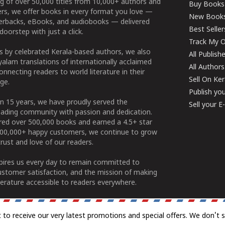
g of over 50,000 titles from 10,000+ authors and
Buy Books
ers, we offer books in every format you love —
New Book
perbacks, eBooks, and audiobooks — delivered
Best Seller
doorstep with just a click.
Track My O
 by celebrated Kerala-based authors, we also
All Publish
alam translations of internationally acclaimed
All Authors
connecting readers to world literature in their
Sell On Ke
ge.
Publish yo
n 15 years, we have proudly served the
Sell your 
ading community with passion and dedication.
ered over 500,000 books and earned a 4.5+ star
100,000+ happy customers, we continue to grow
rust and love of our readers.
spires us every day to remain committed to
ustomer satisfaction, and the mission of making
erature accessible to readers everywhere.
t to receive our very latest promotions and special offers. We don't 