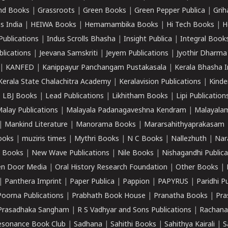
nd Books
|
Grassroots
|
Green Books
|
Green Pepper Publica
|
Grih
s India
|
HEIWA Books
|
Hemamambika Books
|
Hi Tech Books
|
H
Publications
|
Indus Scrolls Bhasha
|
Insight Publica
|
Integral Book
lications
|
Jeevana Samskriti
|
Jeyem Publications
|
Jyothir Dharma
|
KANFED
|
Kanippayur Panchangam Pustakasala
|
Kerala Bhasha I
Kerala State Chalachitra Academy
|
Keralavision Publications
|
Kinde
|
LBJ Books
|
Lead Publications
|
Likhitham Books
|
Lipi Publication
alay Publications
|
Malayala Padanagaveshna Kendram
|
Malayalam
|
Mankind Literature
|
Manorama Books
|
Mararsahithyaprakasam
ooks
|
muziris times
|
Mythri Books
|
N C Books
|
Nallezhuth
|
Nar
 Books
|
New Wave Publications
|
Nile Books
|
Nishagandhi Publica
n Door Media
|
Oral History Research Foundation
|
Other Books
|
|
Panthera Imprint
|
Paper Publica
|
Pappion
|
PAPYRUS
|
Paridhi P
Poorna Publications
|
Prabhath Book House
|
Pranatha Books
|
Pra
Prasadhaka Sangham
|
R S Vadhyar and Sons Publications
|
Rachana
esonance Book Club
|
Sadhana
|
Sahithi Books
|
Sahithya Kairali
|
S