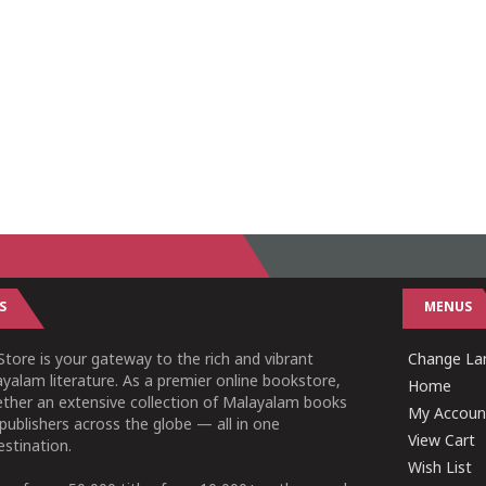
S
MENUS
tore is your gateway to the rich and vibrant
Change Lan
yalam literature. As a premier online bookstore,
Home
ether an extensive collection of Malayalam books
My Accoun
publishers across the globe — all in one
View Cart
stination.
Wish List