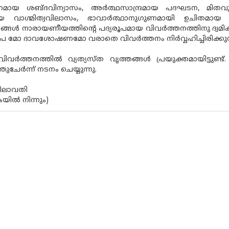
മായ ശബ്‌ദവിന്യാസം, അർത്ഥസാന്ദ്രമായ പദഘടന, മിതവ
മായ വാഗ്മിത്വവിലാസം, ഭാവാർത്ഥാനുഗുണമായി ഉചിതമായ
ൾ നാരായണീയത്തിൻ്റെ പദ്യരൂപമായ വിവർത്തനത്തിനു ദ്വമിക്കുന
മോ ദാവശോഷണമോ വരാതെ വിവർത്തനം നിർവ്വഹിച്ചിരിക്കുന്നത
ിവർത്തനത്തിൽ വ്യത്യസ്‌ത വൃത്തങ്ങൾ പ്രയുക്തമായിട്ടുണ്
ുചേർന്ന് നടനം ചെയ്യുന്നു.
ീലാവതി
ിൽ നിന്നും)