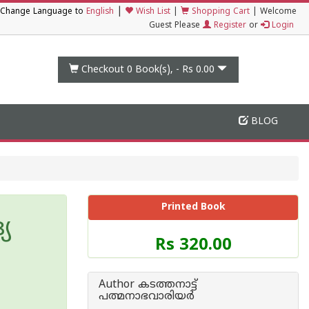
|
Change Language to
English
Wish List
|
Shopping Cart
|
Welcome
Guest Please
Register
or
Login
Checkout 0
Book(s), -
Rs 0.00
BLOG
Printed Book
യ
Price
Rs 320.00
of
this
Book
Author കടത്തനാട്ട്
is
പത്മനാഭവാരിയര്‍