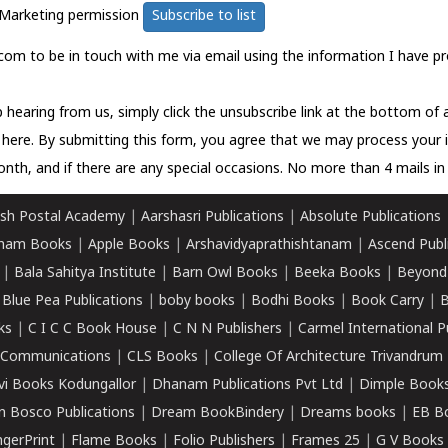
Marketing permission
Subscribe to list
com to be in touch with me via email using the information I have pr
 hearing from us, simply click the unsubscribe link at the bottom of
k here.
By submitting this form, you agree that we may process your 
nth, and if there are any special occasions. No more than 4 mails in 
sh Postal Academy
|
Aarshasri Publications
|
Absolute Publications
ham Books
|
Apple Books
|
Arshavidyaprathishtanam
|
Ascend Publ
|
Bala Sahitya Institute
|
Barn Owl Books
|
Beeka Books
|
Beyond
|
Blue Pea Publications
|
boby books
|
Bodhi Books
|
Book Carry
|
B
ks
|
C I C C Book House
|
C N N Publishers
|
Carmel International P
k Communications
|
CLS Books
|
College Of Architecture Trivandrum
vi Books Kodungallor
|
Dhanam Publications Pvt Ltd
|
Dimple Book
 Bosco Publications
|
Dream BookBindery
|
Dreams books
|
EB B
ngerPrint
|
Flame Books
|
Folio Publishers
|
Frames 25
|
G V Books