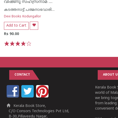
വിഷ്ണു സഹസ്രനാമ സ്തോത്രം -അര്‍ത്ഥ സഹിതം-
കടത്തനാട്ട് പത്മനാഭവാരിയര്‍
Devi Books Kodungallor
Add to Cart
Rs 90.00
1
2
3
4
5
CONTACT
ABOUT U
Kerala Book S
world of Mala
we bring tog
from leading 
Kerala Book Store,
convenient de
C/O Consors Technologies Pvt Ltd,
B-30,Pillaveedu Nagar,