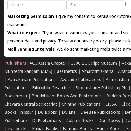
Name
Email
Marketing permission
: I give my consent to KeralaBookStore.
marketing.
What to expect
: If you wish to withdraw your consent and stop
personal data and privacy. To view our privacy policy, please
clic
Mail Sending Intervals
: We do sent marketing mails twice a mo
Publishers
:
AOI Kerala Chapter
|
3000 BC Script Museum
|
Aaka
Munnetra Sangam (AMS)
|
aesthetics
|
Amarchitrakatha
|
Anand
|
Avalokanam Publications
|
Avocado Publications
|
Azhimukham
Publications
|
Biblophilic Insanities
|
Bloomsburry Publishing Plc
Bookerman
|
Bouddhikam Books And Publications
|
Buddha Boo
Chavara Central Secretariat
|
Chintha Publications
|
CISSA
|
Clic
Books Thrissur
|
DC Books
|
DC Life
|
DeeBee Publications
|
De
Publications
|
DJ Publications
|
Dolphin Books
|
Don Books
|
Don
|
eye books
|
Fabian Books
|
Famous Books
|
Finger Books
|
Fi