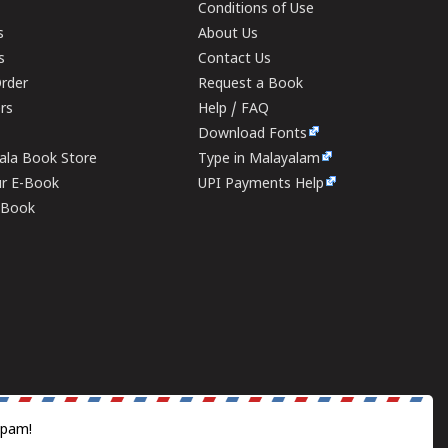
Conditions of Use
s
About Us
s
Contact Us
rder
Request a Book
ers
Help / FAQ
Download Fonts
rala Book Store
Type in Malayalam
ur E-Book
UPI Payments Help
E-Book
spam!