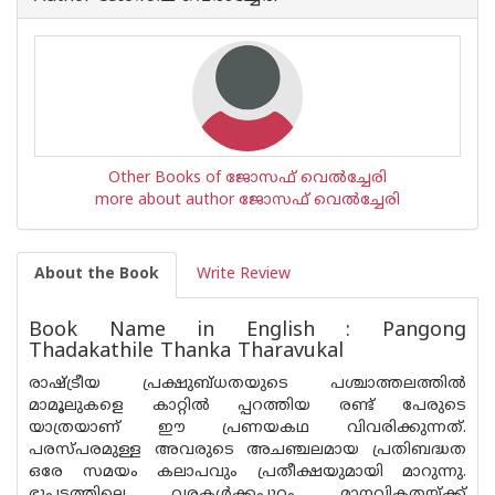
Other Books of ജോസഫ് വെൽച്ചേരി
more about author ജോസഫ് വെൽച്ചേരി
About the Book
Write Review
Book Name in English : Pangong
Thadakathile Thanka Tharavukal
രാഷ്ട്രീയ പ്രക്ഷുബ്ധതയുടെ പശ്ചാത്തലത്തിൽ
മാമൂലുകളെ കാറ്റിൽ പ്പറത്തിയ രണ്ട് പേരുടെ
യാത്രയാണ് ഈ പ്രണയകഥ വിവരിക്കുന്നത്.
പരസ്പരമുള്ള അവരുടെ അചഞ്ചലമായ പ്രതിബദ്ധത
ഒരേ സമയം കലാപവും പ്രതീക്ഷയുമായി മാറുന്നു.
ഭൂപടത്തിലെ വരകൾക്കപ്പുറം മാനവികതയ്ക്ക്