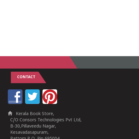
CONTACT
Kerala Book Store,
C/O Consors Technologies Pvt Ltd,
B-30,Pillaveedu Nagar,
Kesavadasapuram,
Pattom P O, Pin 695004