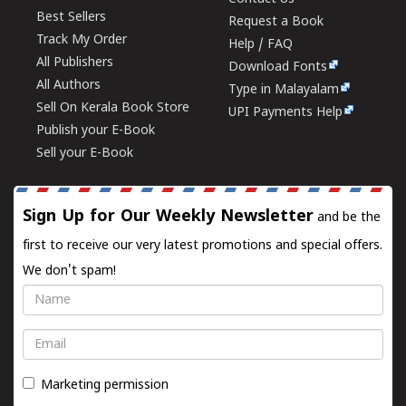
Best Sellers
Request a Book
Track My Order
Help / FAQ
All Publishers
Download Fonts
All Authors
Type in Malayalam
Sell On Kerala Book Store
UPI Payments Help
Publish your E-Book
Sell your E-Book
Sign Up for Our Weekly Newsletter
and be the
first to receive our very latest promotions and special offers.
We don't spam!
Name
Email
Marketing permission