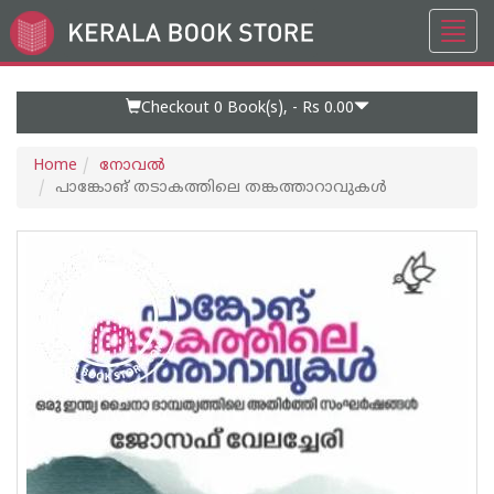
Toggl
Go
navig
to
Home
Page
Checkout 0
Book(s), -
Rs 0.00
Home
നോവല്‍
പാങ്കോങ് തടാകത്തിലെ തങ്കത്താറാവുകൾ