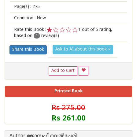
Page(s) :
275
Condition : New
Rate this Book :
1
out of 5 rating,
based on
review(s)
1
2
3
4
5
1
Ask to AI about this book
Share this Book
Add to Cart
Printed Book
Rs 275.00
Rs 261.00
Author ജോസഫ് വെൽച്ചേരി