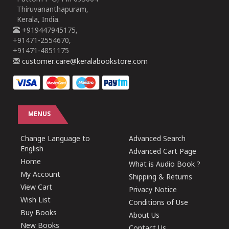
Thiruvananthapuram,
Kerala, India.
+919447945175,
+91471-2554670,
+91471-4851175
customer.care@keralabookstore.com
MENUS
Change Language to
Advanced Search
English
Advanced Cart Page
Home
What is Audio Book ?
My Account
Shipping & Returns
View Cart
Privacy Notice
Wish List
Conditions of Use
Buy Books
About Us
New Books
Contact Us