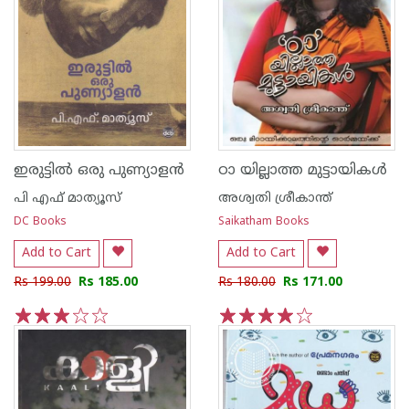
ഇരുട്ടില്‍ ഒരു പുണ്യാളന്‍
ഠാ യില്ലാത്ത മുട്ടായികള്‍
പി എഫ് മാത്യൂസ്
അശ്വതി ശ്രീകാന്ത്
DC Books
Saikatham Books
Add to Cart
Add to Cart
Rs 199.00
Rs 185.00
Rs 180.00
Rs 171.00
1
2
3
4
5
1
2
3
4
5