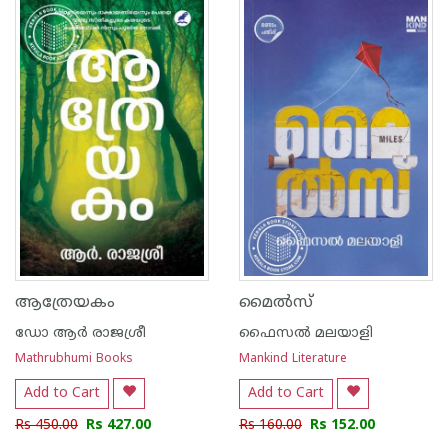
1
2
3
4
5
1
2
3
4
5
ആത്രേയകം
മൈൽസ്
ഡോ ആര്‍ രാജശ്രീ
ഫൈസൽ മലയാളി
Mathrubhumi Books
Mankind Literature
Add to Cart
Add to Cart
Rs 450.00
Rs 427.00
Rs 160.00
Rs 152.00