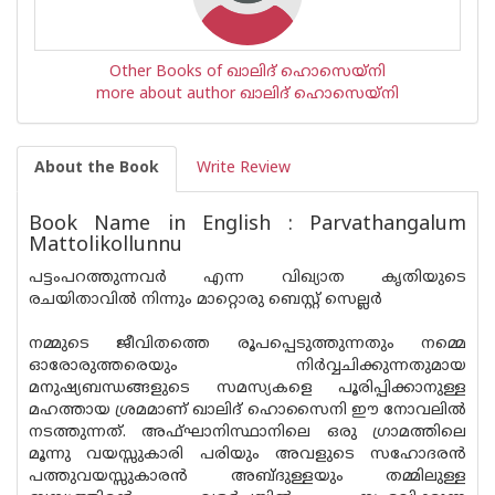
Other Books of ഖാലിദ് ഹൊസെയ്‌നി
more about author ഖാലിദ് ഹൊസെയ്‌നി
About the Book
Write Review
Book Name in English : Parvathangalum
Mattolikollunnu
പട്ടംപറത്തുന്നവര്‍ എന്ന വിഖ്യാത കൃതിയുടെ
രചയിതാവില്‍ നിന്നും മാറ്റൊരു ബെസ്റ്റ് സെല്ലര്‍
നമ്മുടെ ജീവിതത്തെ രൂപപ്പെടുത്തുന്നതും നമ്മെ
ഓരോരുത്തരെയും നിര്‍വ്വചിക്കുന്നതുമായ
മനുഷ്യബന്ധങ്ങളുടെ സമസ്യകളെ പൂരിപ്പിക്കാനുള്ള
മഹത്തായ ശ്രമമാണ് ഖാലിദ് ഹൊസൈനി ഈ നോവലില്‍
നടത്തുന്നത്. അഫ്ഘാനിസ്ഥാനിലെ ഒരു ഗ്രാമത്തിലെ
മൂന്നു വയസ്സുകാരി പരിയും അവളുടെ സഹോദരന്‍
പത്തുവയസ്സുകാരന്‍ അബ്ദുള്ളയും തമ്മിലുള്ള