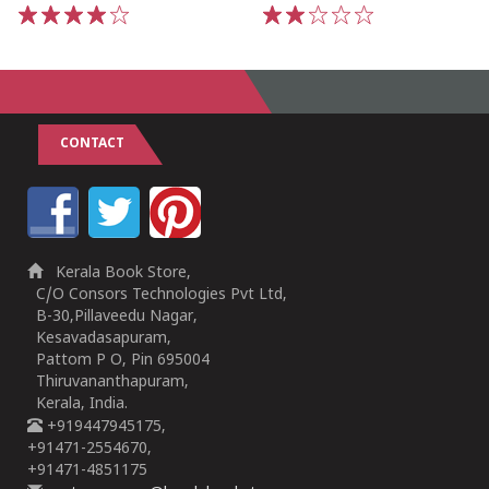
1
2
3
4
5
1
2
3
4
5
CONTACT
Kerala Book Store,
C/O Consors Technologies Pvt Ltd,
B-30,Pillaveedu Nagar,
Kesavadasapuram,
Pattom P O, Pin 695004
Thiruvananthapuram,
Kerala, India.
+919447945175,
+91471-2554670,
+91471-4851175