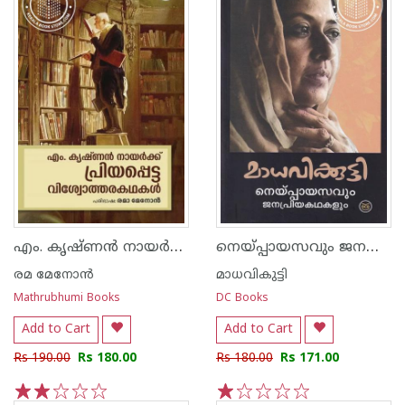
എം. കൃഷ്ണൻ നായർക്ക് പ്രിയപ്പെട്ട വിശ്വോത്തരകഥകൾ
നെയ്പ്പായസവും ജനപ്രിയകഥകളും
രമ മേനോന്‍
മാധവികുട്ടി
Mathrubhumi Books
DC Books
Add to Cart
Add to Cart
Rs 190.00
Rs 180.00
Rs 180.00
Rs 171.00