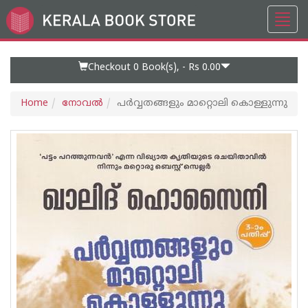
Toggl
Go
navig
to
Home
Page
Checkout 0
Book(s), -
Rs 0.00
Home
നോവല്‍
പര്‍വ്വതങ്ങളും മാറ്റൊലി കൊള്ളുന്നു