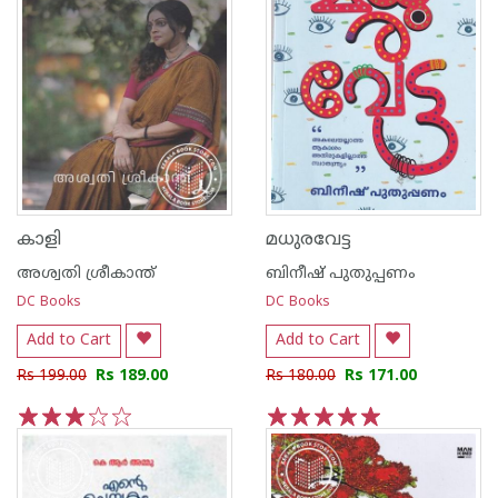
കാളി
മധുരവേട്ട
അശ്വതി ശ്രീകാന്ത്
ബിനീഷ് പുതുപ്പണം
DC Books
DC Books
Add to Cart
Add to Cart
Rs 199.00
Rs 189.00
Rs 180.00
Rs 171.00
1
2
3
4
5
1
2
3
4
5