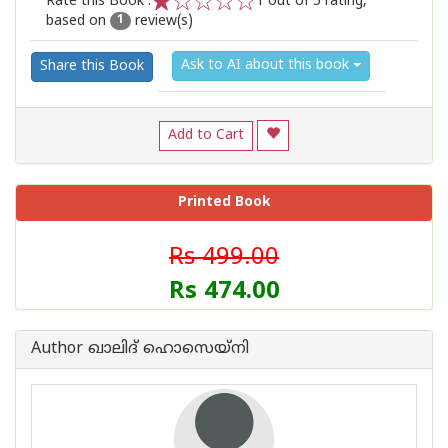
Rate this Book :
1
out of 5 rating,
based on
review(s)
1
2
3
4
5
1
Ask to AI about this book
Share this Book
Add to Cart
Printed Book
Rs 499.00
Rs 474.00
Author ഖാലിദ് ഹൊസെയ്‌നി