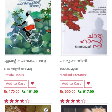
എൻ്റെ ചെമ്പകം പാറുക്കുട്ടിക്ക് വേണ്ടി
ചാരുഹാസിനി
കെ ആര്‍ അമ്മു
ജ്വാലാമുഖി
Pravda Books
Mankind Literature
Add to Cart
Add to Cart
Rs 170.00
Rs 161.00
Rs 650.00
Rs 617.00
1
2
3
4
5
1
2
3
4
5