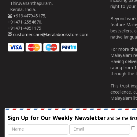
including pa
Thiruvananthapuram,
right to your 
Kerala, India.
+919447945175,
Beyond works
+91471-2554670,
feature Malay
+91471-4851175
bestsellers, 
customer.care@keralabookstore.com
native langua
For more tha
Malayalam re
Having deliv
rating from 
through the t
This trust in
excellence, c
Malayalam lit
Sign Up for Our Weekly Newsletter
and be the firs
Name
Email