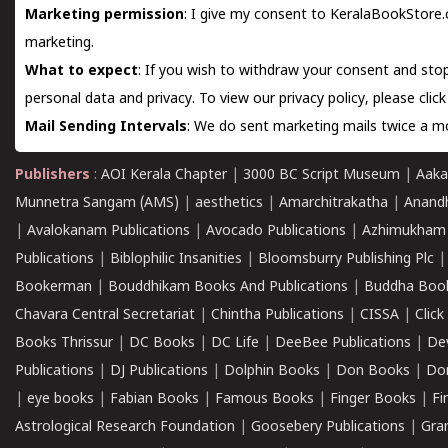
Marketing permission
: I give my consent to KeralaBookStore.
marketing.
What to expect
: If you wish to withdraw your consent and stop
personal data and privacy. To view our privacy policy, please
clic
Mail Sending Intervals
: We do sent marketing mails twice a mo
Publishers
:
AOI Kerala Chapter
|
3000 BC Script Museum
|
Aaka
Munnetra Sangam (AMS)
|
aesthetics
|
Amarchitrakatha
|
Anand
|
Avalokanam Publications
|
Avocado Publications
|
Azhimukham
Publications
|
Biblophilic Insanities
|
Bloomsburry Publishing Plc
Bookerman
|
Bouddhikam Books And Publications
|
Buddha Boo
Chavara Central Secretariat
|
Chintha Publications
|
CISSA
|
Clic
Books Thrissur
|
DC Books
|
DC Life
|
DeeBee Publications
|
De
Publications
|
DJ Publications
|
Dolphin Books
|
Don Books
|
Don
|
eye books
|
Fabian Books
|
Famous Books
|
Finger Books
|
Fi
Astrological Research Foundation
|
Goosebery Publications
|
Gra