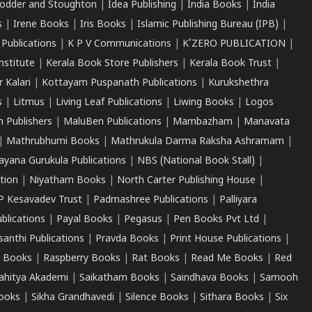
odder and Stoughton
|
Idea Publishing
|
India Books
|
India
s
|
Irene Books
|
Iris Books
|
Islamic Publishing Bureau (IPB)
|
 Publications
|
K P V Communications
|
K'ZERO PUBLICATION
|
nstitute
|
Kerala Book Store Publishers
|
Kerala Book Trust
|
r Kalari
|
Kottayam Puspanath Publications
|
Kurukshethra
s
|
Litmus
|
Living Leaf Publications
|
Liwing Books
|
Logos
 Publishers
|
MaluBen Publications
|
Mambazham
|
Manavata
|
Mathrubhumi Books
|
Mathrukula Darma Raksha Ashramam
|
ayana Gurukula Publications
|
NBS (National Book Stall)
|
tion
|
Niyatham Books
|
North Carter Publishing House
|
P Kesavadev Trust
|
Padmashree Publications
|
Palliyara
ublications
|
Payal Books
|
Pegasus
|
Pen Books Pvt Ltd
|
santhi Publications
|
Pravda Books
|
Print House Publications
|
 Books
|
Raspberry Books
|
Rat Books
|
Read Me Books
|
Red
ahitya Akademi
|
Saikatham Books
|
Saindhava Books
|
Samooh
ooks
|
Sikha Grandhavedi
|
Silence Books
|
Sithara Books
|
Six