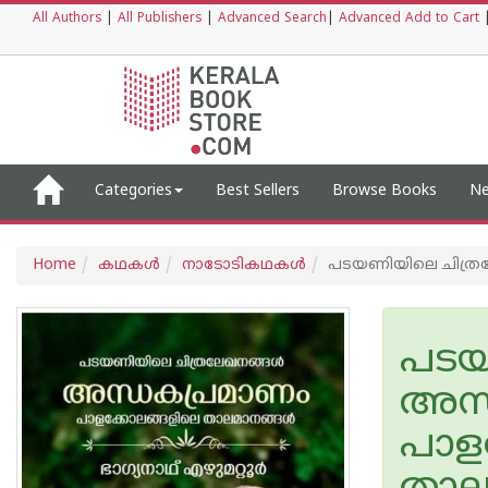
All Authors
|
All Publishers
|
Advanced Search
|
Advanced Add to Cart
Categories
Best Sellers
Browse Books
Ne
Home
കഥകള്‍
നാടോടികഥകള്‍
പടയണിയിലെ ചിത്ര
പടയ
അന്
പാള