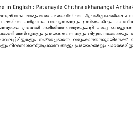
 in English : Patanayile Chithralekhanangal Anth
ുഷ്‌ഠാനകലാരൂപമായ പടയണിയിലെ ചിത്രശില്പകലയിലെ കാലികമ
ാ ഷയിലെ ചരിത്രവും വ്യാഖ്യാനങ്ങളും ഇനിയെങ്കിലും പഠനവ
ങളേയും പ്രാദേശി കരീതിഭേദങ്ങളേയുംപറ്റി ചർച്ച ചെയ്യുവ
ാമൊഴി അറിവുകളും പ്രയോഗവേല കളും വിട്ടുപോകാതെയും നഷ്ടപ
വേലച്ചിമിട്ടുകളും നഷ്ടപ്പെടാതെ വരുംകാലതലമുറയിലേക്ക്
ും നിറമനഃശാസ്ത്രപ്രമാണ ങ്ങളും പ്രയോഗങ്ങളും പാഠഭേദമില