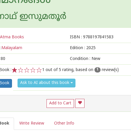
മാനങ്ങൾ
യനാഥ് ഇസുമതൂർ
Atma Books
ISBN :
9788197841583
:
Malayalam
Edition :
2025
180
Condition : New
Book :
1
out of 5 rating, based on
review(s)
1
1
2
3
4
5
Ask to AI about this book
 Book
Add to Cart
Book
Write Review
Other Info