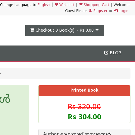
|
Change Language to
English
Wish List
|
Shopping Cart
|
Welcome
Guest Please
Register
or
Login
Checkout 0
Book(s), -
Rs 0.00
BLOG
ൾ
Printed Book
ങൾ
Rs 320.00
Rs 304.00
Author ഭാഗ്യനാഥ് ഇസുമതൂർ