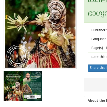
താല
ഭാഗ്
Publisher :
Language 
Page(s) :
Rate this 
Share this
About the 