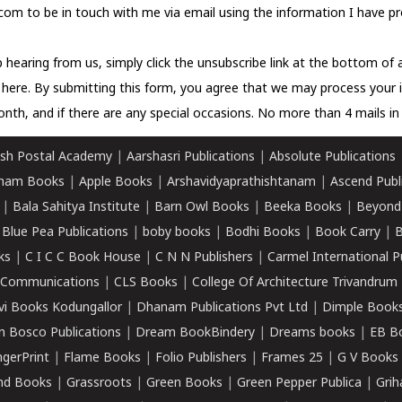
com to be in touch with me via email using the information I have pr
 hearing from us, simply click the unsubscribe link at the bottom of
k here.
By submitting this form, you agree that we may process your 
nth, and if there are any special occasions. No more than 4 mails in 
sh Postal Academy
|
Aarshasri Publications
|
Absolute Publications
ham Books
|
Apple Books
|
Arshavidyaprathishtanam
|
Ascend Publ
|
Bala Sahitya Institute
|
Barn Owl Books
|
Beeka Books
|
Beyond
|
Blue Pea Publications
|
boby books
|
Bodhi Books
|
Book Carry
|
B
ks
|
C I C C Book House
|
C N N Publishers
|
Carmel International P
k Communications
|
CLS Books
|
College Of Architecture Trivandrum
vi Books Kodungallor
|
Dhanam Publications Pvt Ltd
|
Dimple Book
 Bosco Publications
|
Dream BookBindery
|
Dreams books
|
EB B
ngerPrint
|
Flame Books
|
Folio Publishers
|
Frames 25
|
G V Books
nd Books
|
Grassroots
|
Green Books
|
Green Pepper Publica
|
Grih