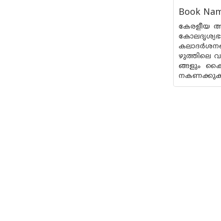
Book Name
കേരളീയ അന
കോലദൃശ്യഭ
കലാദർശനങ്
ഴുത്തിലെ വ
ങ്ങളും കൈ
നകണക്കുകള