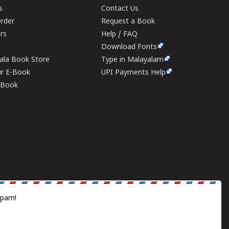
s
Contact Us
rder
Request a Book
ers
Help / FAQ
Download Fonts
rala Book Store
Type in Malayalam
ur E-Book
UPI Payments Help
E-Book
spam!