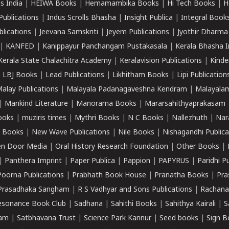
s India
|
HEIWA Books
|
Hemamambika Books
|
Hi Tech Books
|
H
Publications
|
Indus Scrolls Bhasha
|
Insight Publica
|
Integral Book
lications
|
Jeevana Samskriti
|
Jeyem Publications
|
Jyothir Dharma
|
KANFED
|
Kanippayur Panchangam Pustakasala
|
Kerala Bhasha I
Kerala State Chalachitra Academy
|
Keralavision Publications
|
Kinde
|
LBJ Books
|
Lead Publications
|
Likhitham Books
|
Lipi Publication
alay Publications
|
Malayala Padanagaveshna Kendram
|
Malayalam
|
Mankind Literature
|
Manorama Books
|
Mararsahithyaprakasam
ooks
|
muziris times
|
Mythri Books
|
N C Books
|
Nallezhuth
|
Nar
 Books
|
New Wave Publications
|
Nile Books
|
Nishagandhi Publica
n Door Media
|
Oral History Research Foundation
|
Other Books
|
|
Panthera Imprint
|
Paper Publica
|
Pappion
|
PAPYRUS
|
Paridhi P
Poorna Publications
|
Prabhath Book House
|
Pranatha Books
|
Pra
Prasadhaka Sangham
|
R S Vadhyar and Sons Publications
|
Rachana
esonance Book Club
|
Sadhana
|
Sahithi Books
|
Sahithya Kairali
|
S
kam
|
Satbhavana Trust
|
Science Park Kannur
|
Seed books
|
Sign B