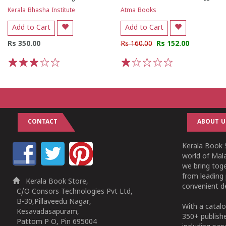
Kerala Bhasha Institute
Atma Books
Add to Cart
Add to Cart
Rs 350.00
Rs 160.00
Rs 152.00
1
2
3
4
5
1
2
3
4
5
CONTACT
ABOUT U
Kerala Book S
world of Mala
we bring tog
from leading 
Kerala Book Store,
convenient de
C/O Consors Technologies Pvt Ltd,
B-30,Pillaveedu Nagar,
With a catalo
Kesavadasapuram,
350+ publish
Pattom P O, Pin 695004