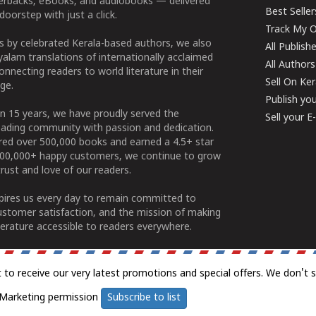
perbacks, eBooks, and audiobooks — delivered
Best Seller
doorstep with just a click.
Track My O
 by celebrated Kerala-based authors, we also
All Publish
alam translations of internationally acclaimed
All Authors
connecting readers to world literature in their
Sell On Ke
ge.
Publish yo
n 15 years, we have proudly served the
Sell your 
ading community with passion and dedication.
ered over 500,000 books and earned a 4.5+ star
100,000+ happy customers, we continue to grow
rust and love of our readers.
spires us every day to remain committed to
ustomer satisfaction, and the mission of making
erature accessible to readers everywhere.
t to receive our very latest promotions and special offers. We don't 
Marketing permission
Subscribe to list