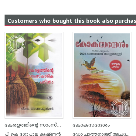
Customers who bought this book also purcha
കേരളത്തിന്റെ സാംസ്കാരിക ചരിത്രം
കോകസന്ദേശം
പി കെ ഗോപാല കൃഷ്ണന്‍
ഡോ ചാത്തനാത്ത് അച്യുതനുണ്ണി