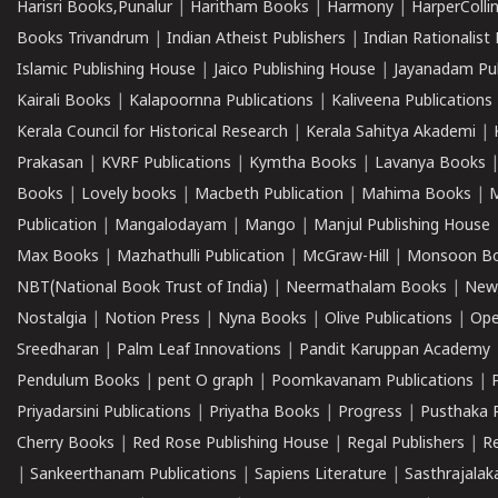
Harisri Books,Punalur
|
Haritham Books
|
Harmony
|
HarperCollin
Books Trivandrum
|
Indian Atheist Publishers
|
Indian Rationalist 
Islamic Publishing House
|
Jaico Publishing House
|
Jayanadam Pub
Kairali Books
|
Kalapoornna Publications
|
Kaliveena Publications
Kerala Council for Historical Research
|
Kerala Sahitya Akademi
|
Prakasan
|
KVRF Publications
|
Kymtha Books
|
Lavanya Books
Books
|
Lovely books
|
Macbeth Publication
|
Mahima Books
|
M
Publication
|
Mangalodayam
|
Mango
|
Manjul Publishing House
Max Books
|
Mazhathulli Publication
|
McGraw-Hill
|
Monsoon B
NBT(National Book Trust of India)
|
Neermathalam Books
|
New
Nostalgia
|
Notion Press
|
Nyna Books
|
Olive Publications
|
Ope
Sreedharan
|
Palm Leaf Innovations
|
Pandit Karuppan Academy
Pendulum Books
|
pent O graph
|
Poomkavanam Publications
|
Priyadarsini Publications
|
Priyatha Books
|
Progress
|
Pusthaka 
Cherry Books
|
Red Rose Publishing House
|
Regal Publishers
|
R
|
Sankeerthanam Publications
|
Sapiens Literature
|
Sasthrajala