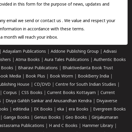
ovided in this form for the purpose of news, updates and
 any email we send or
contact us
. We value and respect your
information in accordance with these terms.
a month will reach your inbox.
|
Adayalam Publications
|
Addone Publishing Group
|
Adivasi
ishers
|
Atma Books
|
Aura Tales Publications
|
Authentic Books
 Books
|
Bhairavi Publications
|
Bhaktivedanta Book Trust
ook Media
|
Book Plus
|
Book Worm
|
BookBerry India
|
ublishing House
|
CD/DVD
|
Centre for South Indian Studies
|
|
Corpus
|
CSS Books
|
Current Books Kottayam
|
Current
s
|
Divya Gahbh Sankar and Anusandhan Kendra
|
Divyaverse
ooks
|
editindia
|
EK Books
|
eka
|
era Books
|
Evergreen Books
|
Ganga Books
|
Genius Books
|
Geo Books
|
Girijakumaran
astasrama Publications
|
H and C Books
|
Hammer Library
|