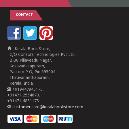
CONTACT
Kerala Book Store,
C/O Consors Technologies Pvt Ltd,
B-30,Pillaveedu Nagar,
Kesavadasapuram,
Pattom P O, Pin 695004
Thiruvananthapuram,
Kerala, India.
+919447945175,
+91471-2554670,
+91471-4851175
customer.care@keralabookstore.com