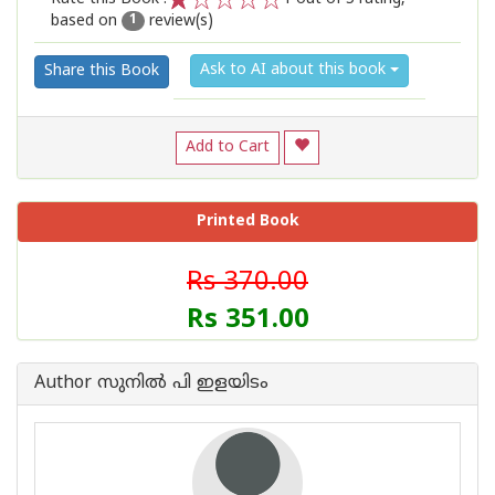
based on
review(s)
1
2
3
4
5
1
Ask to AI about this book
Share this Book
Add to Cart
Printed Book
Rs 370.00
Rs 351.00
Author സുനില്‍ പി ഇളയിടം