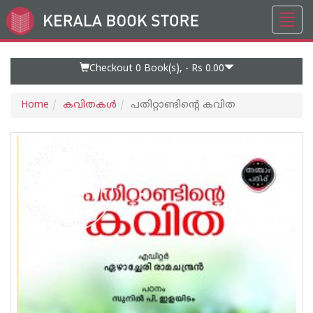
Toggl
Go
navig
to
Home
Page
Checkout 0
Book(s), -
Rs 0.00
Home
കവിതകള്‍
പതിറ്റാണ്ടിന്റെ കവിത