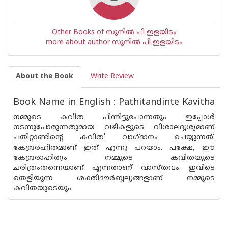
Other Books of സുനില്‍ പി ഇളയിടം
more about author സുനില്‍ പി ഇളയിടം
About the Book
Write Review
Book Name in English : Pathitandinte Kavitha
നമ്മുടെ കവിത പിന്നിട്ടുപോന്നതും ഇപ്പോൾ
നടന്നുപോരുന്നതുമായ വഴികളുടെ വിശാലദൃശ്യമാണ്
പതിറ്റാണ്ടിൻ്റെ കവിത’ വാഗ്‌ദാനം ചെയ്യുന്നത്.
കേന്ദ്രരഹിതമാണ് ഇത് എന്നു പറയാം. പക്ഷേ, ഈ
കേന്ദ്രരാഹിത്യം നമ്മുടെ കവിതയുടെ
ചരിത്രംതന്നെയാണ് എന്നതാണ് വാസ്‌തവം. ഇവിടെ
തെളിയുന്ന ശക്തിദൗർബ്ബല്യങ്ങളാണ് നമ്മുടെ
കവിതയുടെയും