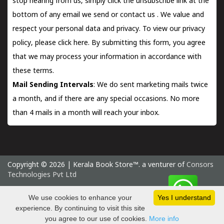
stop hearing from us, simply click the unsubscribe link at the
bottom of any email we send or
contact us
. We value and
respect your personal data and privacy. To view our privacy
policy, please
click here.
By submitting this form, you agree
that we may process your information in accordance with
these terms.
Mail Sending Intervals
: We do sent marketing mails twice
a month, and if there are any special occasions. No more
than 4 mails in a month will reach your inbox.
Copyright © 2026 | Kerala Book Store™. a venturer of
Consors
Technologies Pvt Ltd
Friday 7 August, 2026 IST
We use cookies to enhance your
Yes I understand
experience. By continuing to visit this site
you agree to our use of cookies.
More info