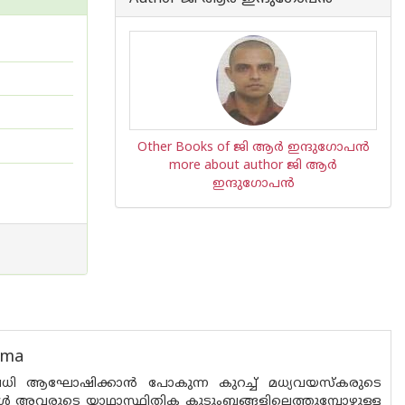
Other Books of ജി ആര്‍ ഇന്ദുഗോപന്‍
more about author ജി ആര്‍
ഇന്ദുഗോപന്‍
ama
 ആഘോഷിക്കാൻ പോകുന്ന കുറച്ച് മധ്യവയസ്‌കരുടെ
 അവരുടെ യാഥാസ്ഥിതിക കുടുംബങ്ങളിലെത്തുമ്പോഴുള്ള