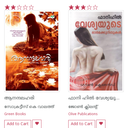
1
2
3
4
5
1
2
3
4
5
ഫാനി ഹില്‍ വേശ്യയുടെ ഓര്‍മ്മക്കുറിപ്പുകള്‍
ആനന്ദലഹരി
സോക്രട്ടീസ് കെ വാലത്ത്
ജോണ്‍ ക്ലിലന്റ്
Green Books
Olive Publications
Add to Cart
Add to Cart