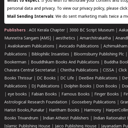
What to expect
: If you wish to withdraw your consent and stop
personal data and privacy. To view our privacy policy, please
clic
Mail Sending Intervals
: We do sent marketing mails twice a mo
Publishers
:
AOI Kerala Chapter
|
3000 BC Script Museum
|
Aaka
Munnetra Sangam (AMS)
|
aesthetics
|
Amarchitrakatha
|
Anand
|
Avalokanam Publications
|
Avocado Publications
|
Azhimukham
Publications
|
Biblophilic Insanities
|
Bloomsburry Publishing Plc
Bookerman
|
Bouddhikam Books And Publications
|
Buddha Boo
Chavara Central Secretariat
|
Chintha Publications
|
CISSA
|
Clic
Books Thrissur
|
DC Books
|
DC Life
|
DeeBee Publications
|
De
Publications
|
DJ Publications
|
Dolphin Books
|
Don Books
|
Don
|
eye books
|
Fabian Books
|
Famous Books
|
Finger Books
|
Fi
Astrological Research Foundation
|
Goosebery Publications
|
Gra
Harisri Books,Punalur
|
Haritham Books
|
Harmony
|
HarperCollin
Books Trivandrum
|
Indian Atheist Publishers
|
Indian Rationalist 
Islamic Publishing House
|
Jaico Publishing House
|
Jayanadam Pub