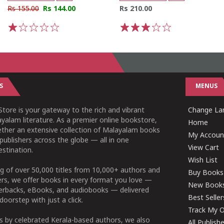
Rs 155.00
Rs 144.00
Rs 210.00
1
2
3
4
5
1
2
3
4
5
S
MENUS
tore is your gateway to the rich and vibrant
Change Lan
yalam literature. As a premier online bookstore,
Home
ether an extensive collection of Malayalam books
My Accoun
publishers across the globe — all in one
View Cart
stination.
Wish List
g of over 50,000 titles from 10,000+ authors and
Buy Books
ers, we offer books in every format you love —
New Book
perbacks, eBooks, and audiobooks — delivered
Best Seller
doorstep with just a click.
Track My O
 by celebrated Kerala-based authors, we also
All Publish