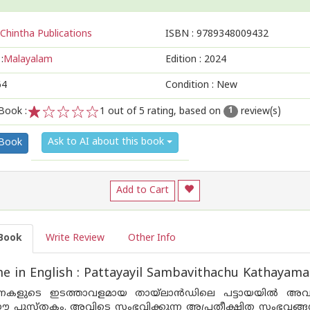
Chintha Publications
ISBN :
9789348009432
:
Malayalam
Edition :
2024
64
Condition : New
Book :
1
out of 5 rating, based on
review(s)
1
1
2
3
4
5
Ask to AI about this book
 Book
Add to Cart
Book
Write Review
Other Info
 in English : Pattayayil Sambavithachu Kathayam
നകളുടെ ഇടത്താവളമായ തായ്ലാൻഡിലെ പട്ടായയിൽ അവധി
പുസ്‌തകം. അവിടെ സംഭവിക്കുന്ന അപ്രതീക്ഷിത സംഭവങ്ങൾ