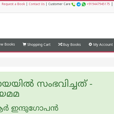
|
|
Request a Book
|
Contact Us
|
Customer Care
+919447945175
w Books
Shopping Cart
Buy Books
My Account
ടായയിൽ സംഭവിച്ചത് -
യമമ
ര്‍ ഇന്ദുഗോപന്‍