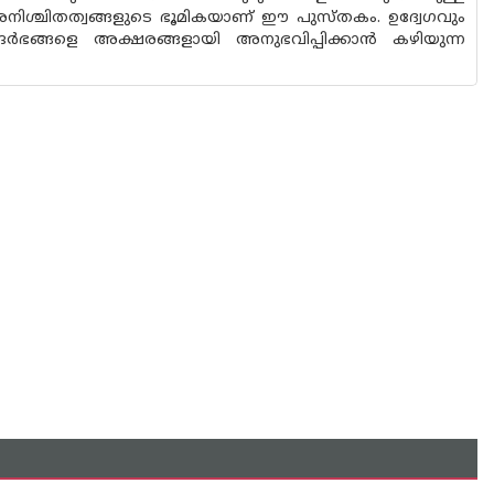
ിശ്ചിതത്വങ്ങളുടെ ഭൂമികയാണ് ഈ പുസ്‌തകം. ഉദ്വേഗവും
്ദർഭങ്ങളെ അക്ഷരങ്ങളായി അനുഭവിപ്പിക്കാൻ കഴിയുന്ന