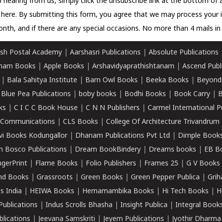
 hearing from us, simply click the unsubscribe link at the bottom of
k here.
By submitting this form, you agree that we may process your 
nth, and if there are any special occasions. No more than 4 mails in 
sh Postal Academy
|
Aarshasri Publications
|
Absolute Publications
ham Books
|
Apple Books
|
Arshavidyaprathishtanam
|
Ascend Publ
|
Bala Sahitya Institute
|
Barn Owl Books
|
Beeka Books
|
Beyond
|
Blue Pea Publications
|
boby books
|
Bodhi Books
|
Book Carry
|
B
ks
|
C I C C Book House
|
C N N Publishers
|
Carmel International P
k Communications
|
CLS Books
|
College Of Architecture Trivandrum
vi Books Kodungallor
|
Dhanam Publications Pvt Ltd
|
Dimple Book
 Bosco Publications
|
Dream BookBindery
|
Dreams books
|
EB B
ngerPrint
|
Flame Books
|
Folio Publishers
|
Frames 25
|
G V Books
nd Books
|
Grassroots
|
Green Books
|
Green Pepper Publica
|
Grih
s India
|
HEIWA Books
|
Hemamambika Books
|
Hi Tech Books
|
H
Publications
|
Indus Scrolls Bhasha
|
Insight Publica
|
Integral Book
lications
|
Jeevana Samskriti
|
Jeyem Publications
|
Jyothir Dharma