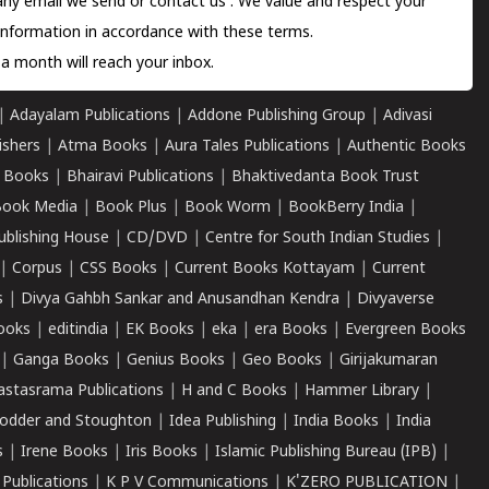
 any email we send or
contact us
. We value and respect your
information in accordance with these terms.
a month will reach your inbox.
|
Adayalam Publications
|
Addone Publishing Group
|
Adivasi
ishers
|
Atma Books
|
Aura Tales Publications
|
Authentic Books
 Books
|
Bhairavi Publications
|
Bhaktivedanta Book Trust
ook Media
|
Book Plus
|
Book Worm
|
BookBerry India
|
ublishing House
|
CD/DVD
|
Centre for South Indian Studies
|
|
Corpus
|
CSS Books
|
Current Books Kottayam
|
Current
s
|
Divya Gahbh Sankar and Anusandhan Kendra
|
Divyaverse
ooks
|
editindia
|
EK Books
|
eka
|
era Books
|
Evergreen Books
|
Ganga Books
|
Genius Books
|
Geo Books
|
Girijakumaran
astasrama Publications
|
H and C Books
|
Hammer Library
|
odder and Stoughton
|
Idea Publishing
|
India Books
|
India
s
|
Irene Books
|
Iris Books
|
Islamic Publishing Bureau (IPB)
|
 Publications
|
K P V Communications
|
K'ZERO PUBLICATION
|