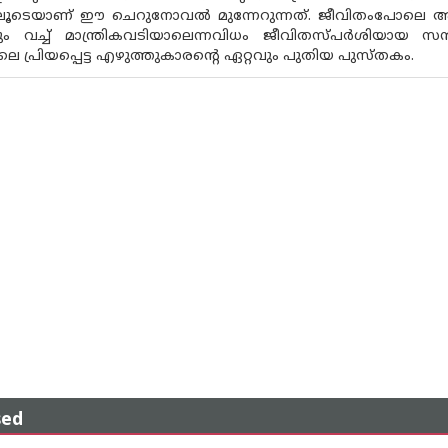
ളിലൂടെയാണ് ഈ ചെറുനോവൽ മുന്നേറുന്നത്. ജീവിതംപോലെ അന
 വച്ച് മാന്ത്രികവടിയാലെന്നവിധം ജീവിതസ്‌പർശിയായ സന
െ പ്രിയപ്പെട്ട എഴുത്തുകാരൻ്റെ ഏറ്റവും പുതിയ പുസ്‌തകം.
sed