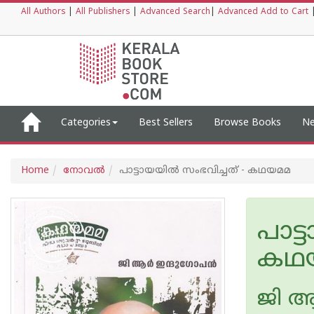
All Authors
|
All Publishers
|
Advanced Search
|
Advanced Add to Cart
Categories
Best Sellers
Browse Books
Ne
Home
നോവല്‍
പാട്ടായയിൽ സംഭവിച്ചത് - കഥയമമ
പാട്
കഥ
ജി ആ