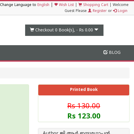
|
Change Language to
English
Wish List
|
Shopping Cart
|
Welcome
Guest Please
Register
or
Login
Checkout 0
Book(s), -
Rs 0.00
BLOG
Printed Book
Rs 130.00
Rs 123.00
Author ജി ആര്‍ ഇന്ദുഗോപന്‍