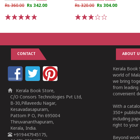
Rs 360.00
Rs 342.00
Rs 320.00
Rs 304.00
1
2
3
4
5
1
2
3
4
5
CONTACT
ABOUT U
Kerala Book S
world of Mala
we bring tog
from leading 
Kerala Book Store,
convenient de
C/O Consors Technologies Pvt Ltd,
B-30,Pillaveedu Nagar,
With a catalo
Kesavadasapuram,
350+ publish
Pattom P O, Pin 695004
including pa
Thiruvananthapuram,
right to your 
Kerala, India.
+919447945175,
Beyond works