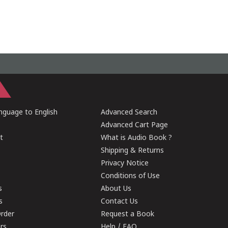
guage to English
Advanced Search
Advanced Cart Page
t
What is Audio Book ?
Shipping & Returns
Privacy Notice
Conditions of Use
s
About Us
s
Contact Us
rder
Request a Book
ers
Help / FAQ