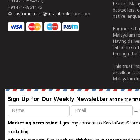
+91471-2554670,
feature Malay
+91471-4851175
bestsellers, 
customer.care@keralabookstore.com
native langua
For more tha
Malayalam re
Having deliv
rating from 
through the t
This trust in
excellence, c
Malayalam lit
Sign Up for Our Weekly Newsletter
and be the firs
Name
Email
Marketing permission
: I give my consent to KeralaBookStore.
marketing.