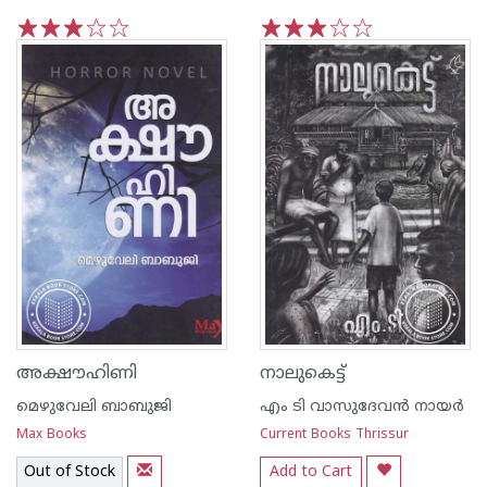
1
2
3
4
5
1
2
3
4
5
അക്ഷൗഹിണി
നാലുകെട്ട്
മെഴുവേലി ബാബുജി
എം ടി വാസുദേവന്‍ നായര്‍
Max Books
Current Books Thrissur
Out of Stock
Add to Cart