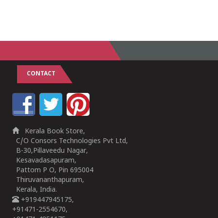
CONTACT
Kerala Book Store,
C/O Consors Technologies Pvt Ltd,
B-30,Pillaveedu Nagar,
Kesavadasapuram,
Pattom P O, Pin 695004
Thiruvananthapuram,
Kerala, India.
+919447945175,
+91471-2554670,