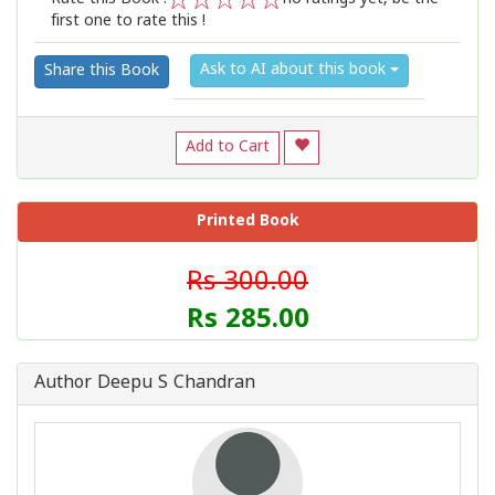
first one to rate this !
1
2
3
4
5
Ask to AI about this book
Share this Book
Add to Cart
Printed Book
Rs 300.00
Rs 285.00
Author Deepu S Chandran