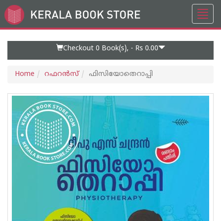
Toggl
Go
navig
to
Home
Page
Checkout 0
Book(s), -
Rs 0.00
Home
റഫറന്‍സ്
ഫിസിയോതെറാപ്പി