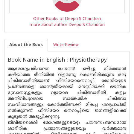
Other Books of Deepu S Chandran
more about author Deepu S Chandran
About the Book
Write Review
Book Name in English : Physiotherapy
ആരോഗ്യപരിപാലന രംഗത്ത് ഒഴിച്ചു നിർത്താൻ
കഴിയാത്ത രീതിയിൽ വളർന്നു കൊണ്ടിരിക്കുന്ന ഒരു
ചികിത്സാരീതിയാണ് ഫിസിയോതെറാപ്പി. രോഗിയുടെ
പ്രശ്‌നങ്ങളെ ശാസ്ത്രീയമായി മനസ്സിലാക്കി ഭൗതിക
സ്രോതസ്സുകളും വ്യായാമ ചികിത്സാരീതി കളും
അതിവിപുലമായ സാങ്കേതിക ചികിത്സാ
സംവിധാനങ്ങളും കോർത്തിണക്കി മികച്ച ഫലപ്രാപ്‌തി
നൽകുന്നത് ഫിസിയോ തെറാപ്പിയെ ജനങ്ങളിലേക്ക്
കൂടുതൽ അടുപ്പിക്കുന്നു.
ജീവിതശൈലി രോഗങ്ങളുടെയും ചലനസംബന്ധമായ
ശാരീരിക പ്രയാസങ്ങളുടെയും വർത്തമാന