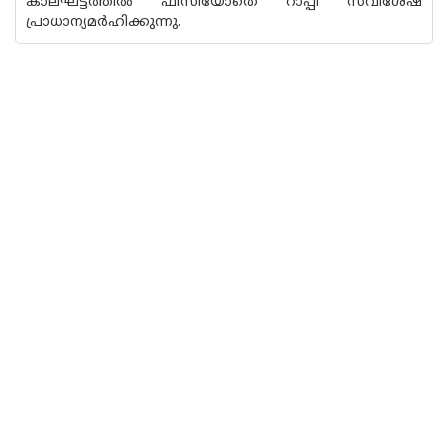
കാലഘട്ടത്തിൽ ഫിസിയോതെ റാപ്പി സവിശേഷ
പ്രാധാന്യമർഹിക്കുന്നു.