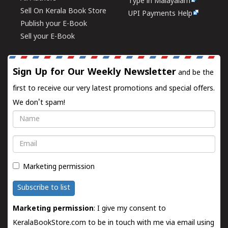
Type in Malayalam
Sell On Kerala Book Store
UPI Payments Help
Publish your E-Book
Sell your E-Book
Sign Up for Our Weekly Newsletter
and be the
first to receive our very latest promotions and special offers.
We don't spam!
Name
Email
Marketing permission
Subscribe to list
Marketing permission
: I give my consent to
KeralaBookStore.com to be in touch with me via email using