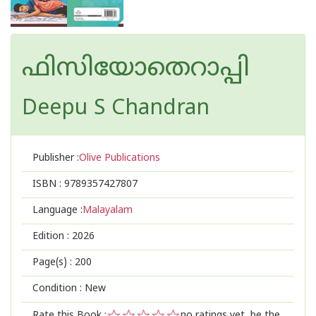
ഫിസിയോതെറാപ്പി
Deepu S Chandran
Publisher :
Olive Publications
ISBN :
9789357427807
Language :
Malayalam
Edition :
2026
Page(s) :
200
Condition : New
Rate this Book :
no ratings yet, be the