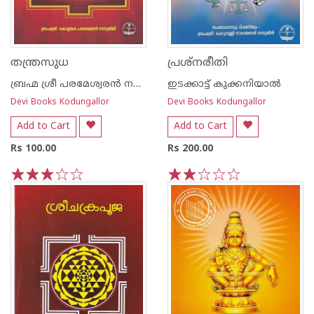
തന്ത്രസുധ
പ്രശ്നരീതി
ബ്രഹ്മ ശ്രീ പരമേശ്വരന്‍ നമ്പൂതിരി
ഇടക്കാട്ട് കുക്കനിയാല്‍
Devi Books Kodungallor
Devi Books Kodungallor
Add to Cart
Add to Cart
Rs 100.00
Rs 200.00
1
2
3
4
5
1
2
3
4
5