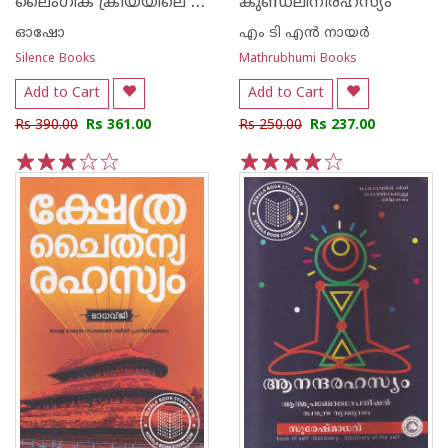
ലൈംഗിക ക്രീയയിലെ ആത്മീയത
കുണ്ഡലിനീരഹസ്യം
ഓഷോ
എം ടി എന്‍ നായര്‍
Silence Books
Mathrubhumi Books
Add to Cart
Add to Cart
Rs 390.00
Rs 361.00
Rs 250.00
Rs 237.00
1
2
3
4
5
1
2
3
4
5