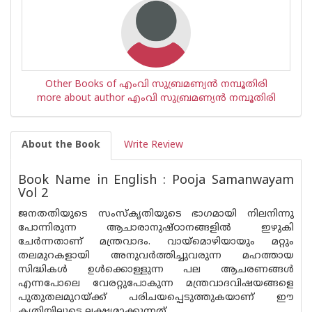
Other Books of എംവി സുബ്രമണ്യൻ നമ്പൂതിരി
more about author എംവി സുബ്രമണ്യൻ നമ്പൂതിരി
About the Book
Write Review
Book Name in English : Pooja Samanwayam
Vol 2
ജനതതിയുടെ സംസ്കൃതിയുടെ ഭാഗമായി നിലനിന്നു
പോന്നിരുന്ന ആചാരാനുഷ്‌ഠാനങ്ങളിൽ ഇഴുകി
ചേർന്നതാണ് മന്ത്രവാദം. വായ്മൊഴിയായും മറ്റും
തലമുറകളായി അനുവർത്തിച്ചുവരുന്ന മഹത്തായ
സിദ്ധികൾ ഉൾക്കൊള്ളുന്ന പല ആചരണങ്ങൾ
എന്നപോലെ വേരറ്റുപോകുന്ന മന്ത്രവാദവിഷയങ്ങളെ
പുതുതലമുറയ്ക്ക് പരിചയപ്പെടുത്തുകയാണ് ഈ
കൃതിയിലൂടെ ലക്ഷ‌്യമാക്കുന്നത്.