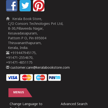
Kerala Book Store,
C/O Consors Technologies Pvt Ltd,
B-30,Pillaveedu Nagar,
Kesavadasapuram,
Pattom P O, Pin 695004
Thiruvananthapuram,
Kerala, India.
+919447945175,
+91471-2554670,
+91471-4851175
customer.care@keralabookstore.com
MENUS
Change Language to
Advanced Search