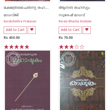
ക്ഷേത്രചൈതന്യ രഹസ്യം
ആനന്ദ രഹസ്യം
മാധവ്ജി
സുരേഷ് മാധവ്
Kurukshethra Prakasan
Kerala Bhasha Institute
Add to Cart
Add to Cart
Rs 450.00
Rs 70.00
1
2
3
4
5
1
2
3
4
5