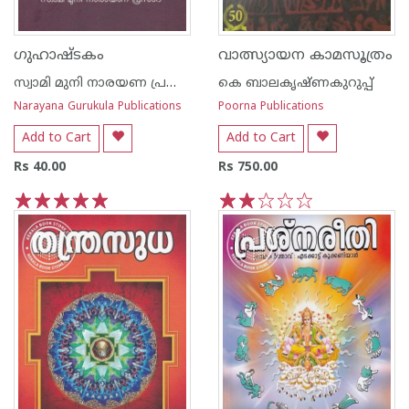
ഗുഹാഷ്ടകം
വാത്സ്യായന കാമസൂത്രം
സ്വാമി മുനി നാരയണ പ്രസാദ്
കെ ബാലകൃഷ്ണകുറുപ്പ്
Narayana Gurukula Publications
Poorna Publications
Add to Cart
Add to Cart
Rs 40.00
Rs 750.00
1
2
3
4
5
1
2
3
4
5