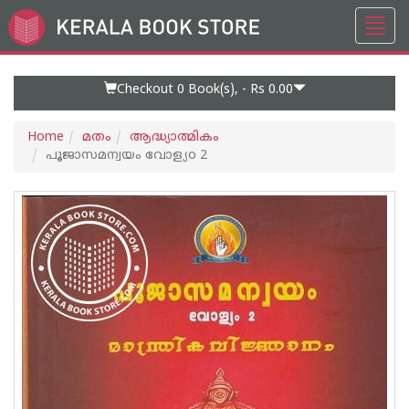
Toggl
Go
navig
to
Home
Page
Checkout 0
Book(s), -
Rs 0.00
Home
മതം
ആദ്ധ്യാത്മികം
പൂജാസമന്വയം വോള്യo 2