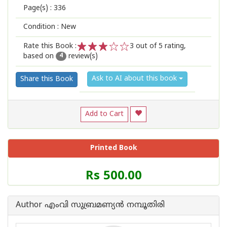
Page(s) :
336
Condition : New
Rate this Book :
3
out of 5 rating,
based on
review(s)
1
2
3
4
5
4
Ask to AI about this book
Share this Book
Add to Cart
Printed Book
Price
Rs 500.00
of
this
Book
Author എംവി സുബ്രമണ്യൻ നമ്പൂതിരി
is