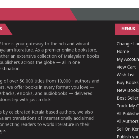
S
MENUS
tore is your gateway to the rich and vibrant
Change Lan
yalam literature. As a premier online bookstore,
Home
ether an extensive collection of Malayalam books
My Accoun
publishers across the globe — all in one
View Cart
stination.
Wish List
g of over 50,000 titles from 10,000+ authors and
Buy Books
ers, we offer books in every format you love —
New Book
perbacks, eBooks, and audiobooks — delivered
Best Seller
doorstep with just a click.
Track My O
 by celebrated Kerala-based authors, we also
All Publish
alam translations of internationally acclaimed
All Authors
connecting readers to world literature in their
Sell On Ke
ge.
Publish yo