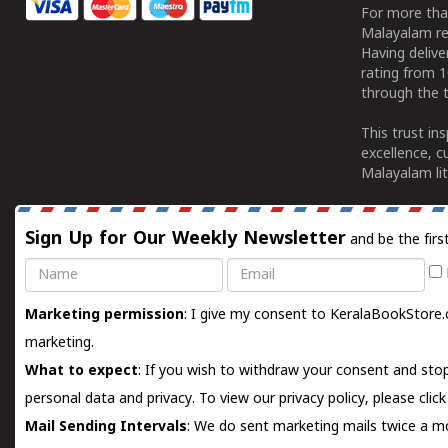
For more tha
Malayalam re
Having deliv
rating from 
through the t
This trust in
excellence, c
Malayalam lit
Sign Up for Our Weekly Newsletter
and be the firs
Name
Email
Marketing permission
: I give my consent to KeralaBookStore.
marketing.
What to expect
: If you wish to withdraw your consent and stop
personal data and privacy. To view our privacy policy, please
clic
Mail Sending Intervals
: We do sent marketing mails twice a mo