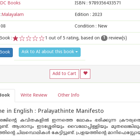
DC Books
ISBN :
9789356433571
:
Malayalam
Edition :
2023
108
Condition : New
Book :
1
out of 5 rating, based on
review(s)
1
1
2
3
4
5
Ask to AI about this book
 Book
Add to Cart
Book
Write Review
Other Info
 in English : Pralayathinte Manifesto
ജിന്റെ കവിതകളിൽ ഇന്നത്തെ ലോകം ഭരിക്കുന്ന ക്രൗര്
ന്നുണ്ട്. ആശാനും ഇടശ്ശേരിയും വൈലോപ്പിള്ളിയും മുതലെങ
ത്തിന്റെ ചിലമ്പൊലികൾ കേട്ടിട്ടുണ്ട്. പ്രളയത്തിന്റെ മാനിഫെ