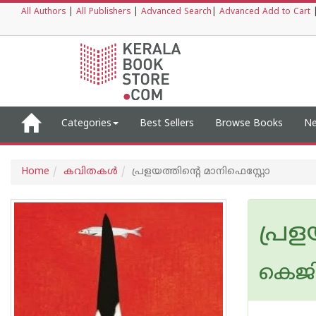
All Authors
|
All Publishers
|
Advanced Search
|
Advanced Add to Cart
Categories
Best Sellers
Browse Books
Ne
Home
കവിതകള്‍
പ്രളയത്തിന്റെ മാനിഫെസ്റ്റോ
പ്രള
കെജി