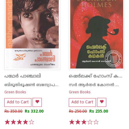
ഷെര്‍ലക്ക് ഹോംസ് കഥകള്‍
പഥേര്‍ പാഞ്ചാലി
ബിഭൂതിഭൂഷണ്‍ ബന്ദ്യോപദ്ധ്യായ
സര്‍ ആര്‍തര്‍ കോനന്‍ ഡോയല്‍
Green Books
Green Books
Add to Cart
Add to Cart
Rs 350.00
Rs 332.00
Rs 250.00
Rs 235.00
1
2
3
4
5
1
2
3
4
5