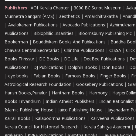
Publishers
:
AOI Kerala Chapter
|
3000 BC Script Museum
|
Aaka
Munnetra Sangam (AMS)
|
aesthetics
|
Amarchitrakatha
|
Anand
|
Avalokanam Publications
|
Avocado Publications
|
Azhimukham
Publications
|
Biblophilic Insanities
|
Bloomsburry Publishing Plc
Bookerman
|
Bouddhikam Books And Publications
|
Buddha Boo
Chavara Central Secretariat
|
Chintha Publications
|
CISSA
|
Clic
Books Thrissur
|
DC Books
|
DC Life
|
DeeBee Publications
|
De
Publications
|
DJ Publications
|
Dolphin Books
|
Don Books
|
Don
|
eye books
|
Fabian Books
|
Famous Books
|
Finger Books
|
Fi
Astrological Research Foundation
|
Goosebery Publications
|
Gra
Harisri Books,Punalur
|
Haritham Books
|
Harmony
|
HarperCollin
Books Trivandrum
|
Indian Atheist Publishers
|
Indian Rationalist 
Islamic Publishing House
|
Jaico Publishing House
|
Jayanadam Pub
Kairali Books
|
Kalapoornna Publications
|
Kaliveena Publications
Kerala Council for Historical Research
|
Kerala Sahitya Akademi
|
Prakasan
|
KVRF Publications
|
Kymtha Books
|
Lavanya Books