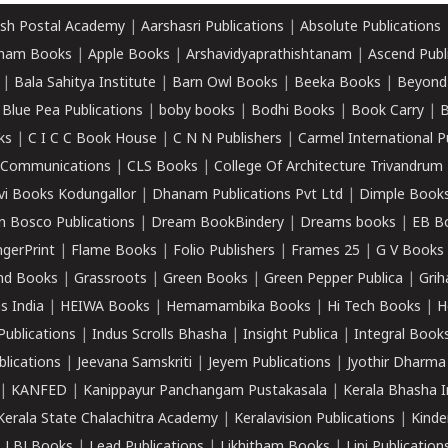
sh Postal Academy
|
Aarshasri Publications
|
Absolute Publications
ham Books
|
Apple Books
|
Arshavidyaprathishtanam
|
Ascend Publ
|
Bala Sahitya Institute
|
Barn Owl Books
|
Beeka Books
|
Beyond
|
Blue Pea Publications
|
boby books
|
Bodhi Books
|
Book Carry
|
B
ks
|
C I C C Book House
|
C N N Publishers
|
Carmel International P
k Communications
|
CLS Books
|
College Of Architecture Trivandrum
vi Books Kodungallor
|
Dhanam Publications Pvt Ltd
|
Dimple Book
 Bosco Publications
|
Dream BookBindery
|
Dreams books
|
EB B
ngerPrint
|
Flame Books
|
Folio Publishers
|
Frames 25
|
G V Books
nd Books
|
Grassroots
|
Green Books
|
Green Pepper Publica
|
Grih
s India
|
HEIWA Books
|
Hemamambika Books
|
Hi Tech Books
|
H
Publications
|
Indus Scrolls Bhasha
|
Insight Publica
|
Integral Book
lications
|
Jeevana Samskriti
|
Jeyem Publications
|
Jyothir Dharma
|
KANFED
|
Kanippayur Panchangam Pustakasala
|
Kerala Bhasha I
Kerala State Chalachitra Academy
|
Keralavision Publications
|
Kinde
|
LBJ Books
|
Lead Publications
|
Likhitham Books
|
Lipi Publication