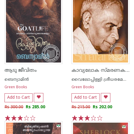
കാവ്യലോക സ്മരണകള്‍
ആടു ജീവിതം
ബെന്യാമിന്‍
വൈലോപ്പിള്ളി ശ്രീധരമേനോ‌ന്‍
Green Books
Green Books
Add to Cart
Add to Cart
Rs 300.00
Rs 285.00
Rs 215.00
Rs 202.00
1
2
3
4
5
1
2
3
4
5