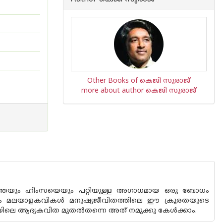
Other Books of കെജി സുരാജ്
more about author കെജി സുരാജ്
യത്തെയും ഹിംസയെയും പറ്റിയുള്ള അഗാധമായ ഒരു ബോധം
്കിലും മലയാളകവികൾ മനുഷ്യജീവിതത്തിലെ ഈ ക്രൂരതയുടെ
സ്റ്റോയിലെ ആദ്യകവിത മുതൽതന്നെ അത് നമുക്കു കേൾക്കാം.