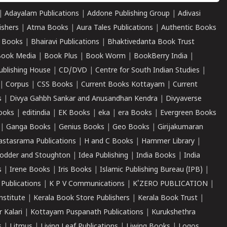
|
Adayalam Publications
|
Addone Publishing Group
|
Adivasi
ishers
|
Atma Books
|
Aura Tales Publications
|
Authentic Books
 Books
|
Bhairavi Publications
|
Bhaktivedanta Book Trust
ook Media
|
Book Plus
|
Book Worm
|
BookBerry India
|
ublishing House
|
CD/DVD
|
Centre for South Indian Studies
|
|
Corpus
|
CSS Books
|
Current Books Kottayam
|
Current
s
|
Divya Gahbh Sankar and Anusandhan Kendra
|
Divyaverse
ooks
|
editindia
|
EK Books
|
eka
|
era Books
|
Evergreen Books
|
Ganga Books
|
Genius Books
|
Geo Books
|
Girijakumaran
astasrama Publications
|
H and C Books
|
Hammer Library
|
odder and Stoughton
|
Idea Publishing
|
India Books
|
India
s
|
Irene Books
|
Iris Books
|
Islamic Publishing Bureau (IPB)
|
 Publications
|
K P V Communications
|
K'ZERO PUBLICATION
|
nstitute
|
Kerala Book Store Publishers
|
Kerala Book Trust
|
r Kalari
|
Kottayam Puspanath Publications
|
Kurukshethra
s
|
Litmus
|
Living Leaf Publications
|
Liwing Books
|
Logos