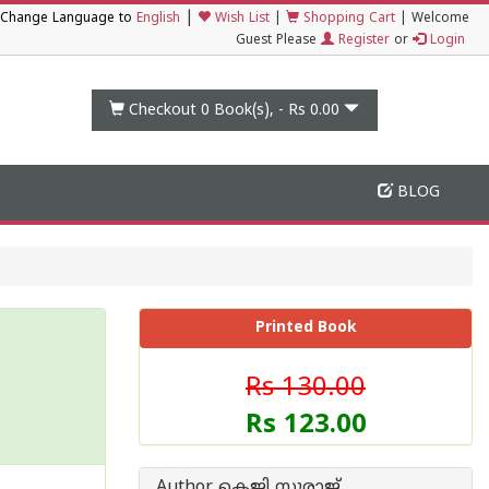
|
Change Language to
English
Wish List
|
Shopping Cart
|
Welcome
Guest Please
Register
or
Login
Checkout 0
Book(s), -
Rs 0.00
BLOG
Printed Book
Rs 130.00
Rs 123.00
Author കെജി സുരാജ്