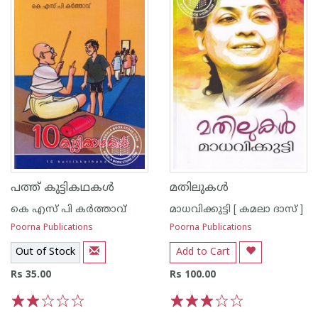
പത്ത് കുട്ടികഥകള്‍
മതിലുകള്‍
കെ എസ് പി കര്‍ത്താവ്
മാധവിക്കുട്ടി [ കമലാ ദാസ് ]
Poorna Publications
Poorna Publications
Out of Stock
Add to Cart
Rs 35.00
Rs 100.00
1
2
3
4
5
1
2
3
4
5