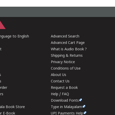
guage to English
Advanced Search
Advanced Cart Page
t
What is Audio Book ?
Shipping & Returns
Privacy Notice
Conditions of Use
s
About Us
s
Contact Us
rder
Request a Book
ers
Help / FAQ
Download Fonts
rala Book Store
Type in Malayalam
ur E-Book
UPI Payments Help