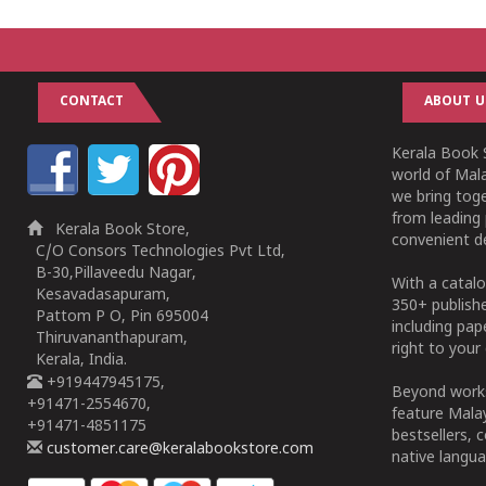
CONTACT
ABOUT U
Kerala Book S
world of Mala
we bring tog
from leading 
Kerala Book Store,
convenient de
C/O Consors Technologies Pvt Ltd,
B-30,Pillaveedu Nagar,
With a catalo
Kesavadasapuram,
350+ publish
Pattom P O, Pin 695004
including pa
Thiruvananthapuram,
right to your 
Kerala, India.
+919447945175,
Beyond works
+91471-2554670,
feature Malay
+91471-4851175
bestsellers, 
customer.care@keralabookstore.com
native langua