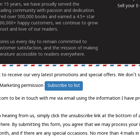
n 15 years, we have proudly served the
Sell your 
ading community with passion and dedication.
ered over 500,000 books and earned a 4.5+ star
100,000+ happy customers, we continue to grow
rust and love of our readers.
spires us every day to remain committed to
ustomer satisfaction, and the mission of making
erature accessible to readers everywhere.
t to receive our very latest promotions and special offers. We don't 
Marketing permission
Subscribe to list
com to be in touch with me via email using the information I have pr
 hearing from us, simply click the unsubscribe link at the bottom of
k here.
By submitting this form, you agree that we may process your 
nth, and if there are any special occasions. No more than 4 mails in 