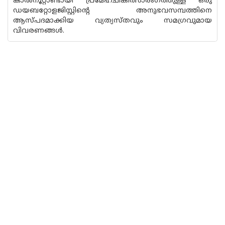
കാൽനൂറ്റാണ്ടായി പ്രമേഹചികിത്സാരംഗത്തുള്ള ഒരു
ഡയബറ്റോളജിസ്റ്റിൻ്റെ അനുഭവസമ്പത്തിനെ
ആസ്പ‌ദമാക്കിയ വ്യത്യസ്തവും സമഗ്രവുമായ
വിവരണങ്ങൾ.