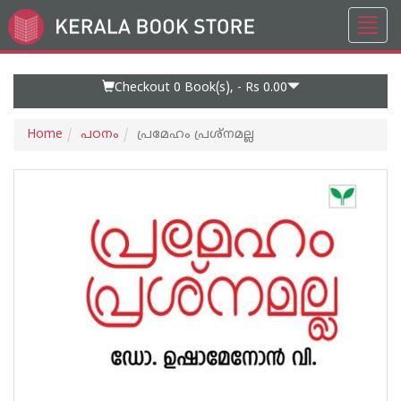
Toggl
Go
navig
to
Home
Page
Checkout 0
Book(s), -
Rs 0.00
Home
പഠനം
പ്രമേഹം പ്രശ്നമല്ല