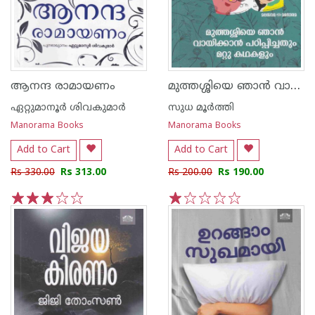
മുത്തശ്ശിയെ ഞാൻ വായിക്കാൻ പഠിപ്പിച്ചതും മറ്റു കഥകളും
ആനന്ദ രാമായണം
ഏറ്റുമാനൂര്‍ ശിവകുമാര്‍
സുധ മൂര്‍ത്തി
Manorama Books
Manorama Books
Add to Cart
Add to Cart
Rs 330.00
Rs 313.00
Rs 200.00
Rs 190.00
1
2
3
4
5
1
2
3
4
5