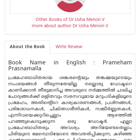
Other Books of Dr Usha Menon V
more about author Dr Usha Menon V
About the Book
Write Review
Book Name in English : Prameham
Prasnamalla
പ്രമേഹബാധിതരായ ശങ്കരൻ്റെയും തങ്കമ്മയുടെയും
സംശയങ്ങൾ തീരുന്നതേയില്ല. നല്ലൊരു ഡോക്ടറെ
കാണിക്കാൻ തീരുമാനിച്ച അവരുടെ നർമ്മത്തിൽ ചാലിച്ച
ചോദ്യങ്ങൾക്ക് ലളിതവും സരസവുമായ മറുപടികളിലൂടെ
പ്രമേഹം, അതിന്റെ്റെ കാര്യകാരണങ്ങൾ, പ്രശ്നങ്ങൾ,
പരിശോധനകൾ, ചികിത്സാരീതികൾ, സങ്കീർണ്ണതകൾ,
എന്നിവയെക്കുറിച്ചെല്ലാം ആഴത്തിൽ
പറഞ്ഞുകൊടുക്കുന്ന ഒരു ഡോക്ടർ. എല്ലാ
പ്രമേഹബാധിതരും അവശ്യം അറിയേണ്ടതെല്ലാം
ചിരിയുടെ മേമ്പൊടിയോടെ അവതരിപ്പിക്കുന്ന, കഴിഞ്ഞ