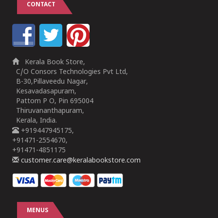
CONTACT
Kerala Book Store,
C/O Consors Technologies Pvt Ltd,
B-30,Pillaveedu Nagar,
Kesavadasapuram,
Pattom P O, Pin 695004
Thiruvananthapuram,
Kerala, India.
+919447945175,
+91471-2554670,
+91471-4851175
customer.care@keralabookstore.com
MENUS