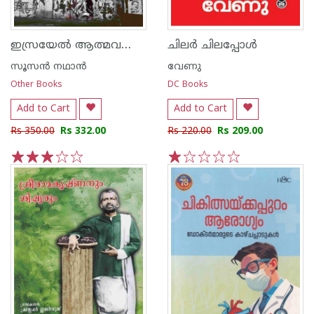
ഇസ്രയേൽ ആത്മവഞ്ചനകളുടെ പുരാവൃത്തം
ചിലർ ചിലപ്പോൾ
സൂസന്‍ നഥാന്‍
വേണു
Other Books
DC Books
Add to Cart
Add to Cart
Rs 350.00
Rs 332.00
Rs 220.00
Rs 209.00
1
2
3
4
5
1
2
3
4
5