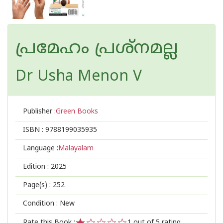
പ്രമേഹം പ്രശ്നമല്ല
Dr Usha Menon V
Publisher :
Green Books
ISBN :
9788199035935
Language :
Malayalam
Edition :
2025
Page(s) :
252
Condition : New
Rate this Book :
1
out of 5 rating,