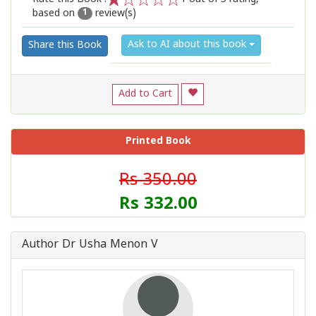
based on
review(s)
1
2
3
4
5
1
Ask to AI about this book
Share this Book
Add to Cart
Printed Book
Rs 350.00
Rs 332.00
Author Dr Usha Menon V