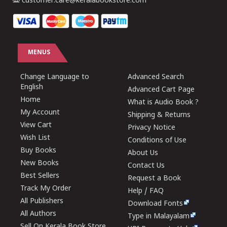
customer.care@keralabookstore.com
MENUS
Change Language to
Advanced Search
English
Advanced Cart Page
Home
What is Audio Book ?
My Account
Shipping & Returns
View Cart
Privacy Notice
Wish List
Conditions of Use
Buy Books
About Us
New Books
Contact Us
Best Sellers
Request a Book
Track My Order
Help / FAQ
All Publishers
Download Fonts
All Authors
Type in Malayalam
Sell On Kerala Book Store