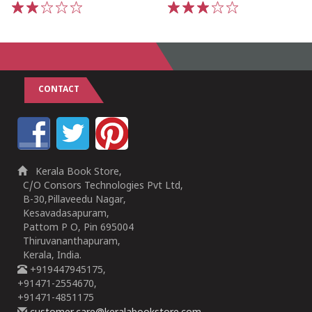
1
2
3
4
5
1
2
3
4
5
CONTACT
Kerala Book Store,
C/O Consors Technologies Pvt Ltd,
B-30,Pillaveedu Nagar,
Kesavadasapuram,
Pattom P O, Pin 695004
Thiruvananthapuram,
Kerala, India.
+919447945175,
+91471-2554670,
+91471-4851175