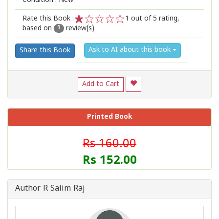
Condition : New
Rate this Book :
1
out of 5 rating,
based on
review(s)
1
2
3
4
5
1
Ask to AI about this book
Share this Book
Add to Cart
Printed Book
Rs 160.00
Rs 152.00
Author R Salim Raj