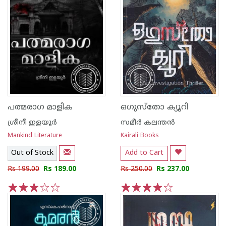
പത്മരാഗ മാളിക
ഒഗുസ്തോ ക്യൂറി
ശ്രീനീ ഇളയൂർ
സമീർ കലന്തൻ
Mankind Literature
Kairali Books
Out of Stock
Add to Cart
Rs 199.00
Rs 189.00
Rs 250.00
Rs 237.00
1
2
3
4
5
1
2
3
4
5