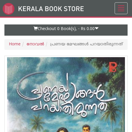
Toggl
Go
navig
to
Home
Page
Checkout 0
Book(s), -
Rs 0.00
Home
നോവല്‍
പ്രണയ മേഘങ്ങൾ പറയാതിരുന്നത്