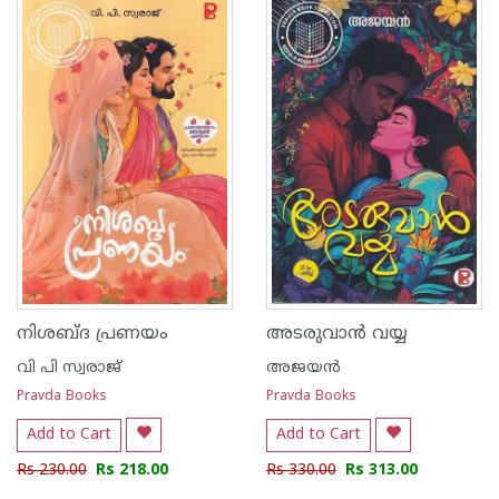
1
2
3
4
5
1
2
3
4
5
നിശബ്ദ പ്രണയം
അടരുവാൻ വയ്യ
വി പി സ്വരാജ്
അജയന്‍
Pravda Books
Pravda Books
Add to Cart
Add to Cart
Rs 230.00
Rs 218.00
Rs 330.00
Rs 313.00