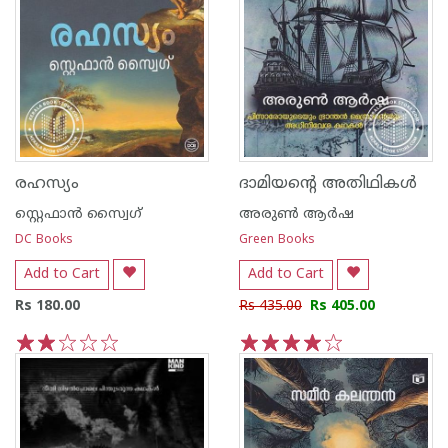
രഹസ്യം
ദാമിയന്റെ അതിഥികൾ
സ്റ്റെഫാന്‍ സ്വൈഗ്
അരുണ്‍ ആര്‍ഷ
DC Books
Green Books
Add to Cart
Add to Cart
Rs 180.00
Rs 435.00
Rs 405.00
1
2
3
4
5
1
2
3
4
5