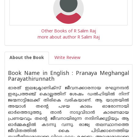
Other Books of R Salim Raj
more about author R Salim Raj
About the Book
Write Review
Book Name in English : Pranaya Meghangal
Parayathirunnath
ഭാരത് ഇലക്ട്രോണിക്സ് ജീവനക്കാരനായ രഘുനന്ദൻ
ഇരുപത്തഞ്ച് കൊല്ലത്തിന് ശേഷം ഡൽഹിയിൽ നിന്ന്
ജന്മനാട്ടിലേക്ക് തിരികെ വരികയാണ്. ആ യാത്രയിൽ
അയാൾ തന്റെ പഴയ കാലം ഓരോന്നായി
ഓർത്തെടുത്തു. താൻ നാടുവിടാൻ കാരണമായ
പ്രണയവും തന്റെ ജീവനായിരുന്ന നന്ദിനിക്കുട്ടിയും ആ
ഓർമ്മകളിൽ കടന്നു വന്നു. രാജ്യ തലസ്ഥാനത്തെ
ജീവിതത്തിൽ കൈ പിടിക്കാനെത്തിയ