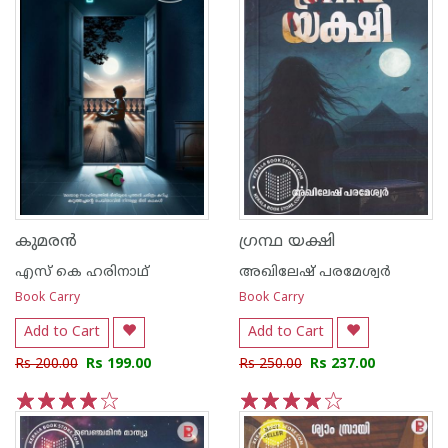
കുമരൻ
ഗ്രന്ഥ യക്ഷി
എസ് കെ ഹരിനാഥ്
അഖിലേഷ് പരമേശ്വർ
Book Carry
Book Carry
Add to Cart
Add to Cart
Rs 200.00
Rs 199.00
Rs 250.00
Rs 237.00
1
2
3
4
5
1
2
3
4
5