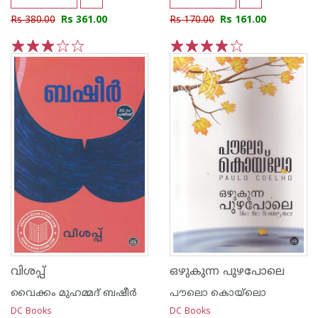
Rs 380.00
Rs 361.00
Rs 170.00
Rs 161.00
1
2
3
4
5
1
2
3
4
5
വിശപ്പ്
ഒഴുകുന്ന പുഴപോലെ
വൈക്കം മുഹമ്മദ് ബഷീര്‍
പൗലൊ കൊയ്ലൊ
DC Books
DC Books