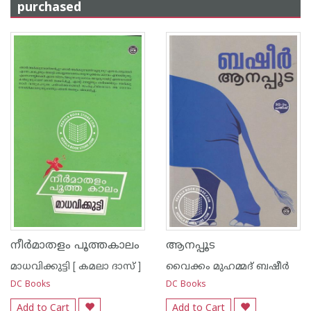
purchased
നീര്‍മാതളം പൂത്തകാലം
ആനപ്പൂട
മാധവിക്കുട്ടി [ കമലാ ദാസ് ]
വൈക്കം മുഹമ്മദ് ബഷീര്‍
DC Books
DC Books
Add to Cart
Add to Cart