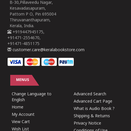
B-30,Pillaveedu Nagar,
Kesavadasapuram,
Pattom P O, Pin 695004
Thiruvananthapuram,
Kerala, India.
+919447945175,
+91471-2554670,
+91471-4851175
customer.care@keralabookstore.com
MENUS
Change Language to
Advanced Search
English
Advanced Cart Page
Home
What is Audio Book ?
My Account
Shipping & Returns
View Cart
Privacy Notice
Wish List
Conditions of Use