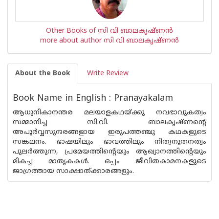
Other Books of സി വി ബാലകൃഷ്‌ണന്‍
more about author സി വി ബാലകൃഷ്‌ണന്‍
About the Book
Write Review
Book Name in English : Pranayakalam
ആധുനികാനന്തര മലയാളകഥയ്ക്കു നവഭാവുകത്വം
സമ്മാനിച്ച സി.വി. ബാലകൃഷ്‌ണൻ്റെ
അപൂർവ്വസുന്ദരങ്ങളായ ഇരുപത്തഞ്ചു കഥകളുടെ
സങ്കലനം. ഭാഷയിലും ഭാവത്തിലും നിത്യനൂതനത്വം
പുലർത്തുന്ന, പ്രമേയത്തിന്റെയും ആഖ്യാനത്തിന്റെയും
മികച്ച മാതൃകകൾ. ഒപ്പം ജീവിതകാമനകളുടെ
ജാഗ്രത്തായ സാക്ഷാത്ക്കാരങ്ങളും.