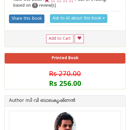
based on
review(s)
1
2
3
4
5
1
Ask to AI about this book
Share this Book
Add to Cart
Printed Book
Rs 270.00
Rs 256.00
Author സി വി ബാലകൃഷ്‌ണന്‍