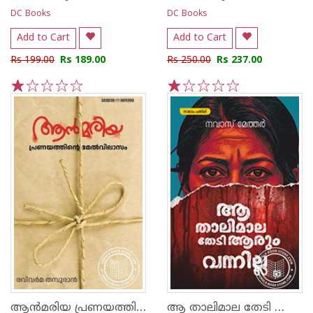
DC Books
DC Books
Add to Cart
Add to Cart
Rs 199.00
Rs 189.00
Rs 250.00
Rs 237.00
1
2
3
4
5
1
2
3
4
5
ആൻമരിയ പ്രണയത്തിന്റെ മേൽവിലാസം
ആ താലിമാല തേടി ആരും വന്നില്ല