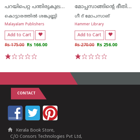
പറയിപെറ്റ പന്തിരുകുലവും മറ്റു കഥകളും
മോപ്പസാങ്ങിൻ്റെ ഭീതികഥകൾ
കൊട്ടാരത്തില്‍ ശങ്കുണ്ണി
ഗീ ദ് മോപസാങ്
Malayalam Publishers
Hammer Library
Add to Cart
Add to Cart
Rs 175.00
Rs 166.00
Rs 270.00
Rs 256.00
1
2
3
4
5
1
2
3
4
5
CONTACT
Kerala Book Store,
C/O Consors Technologies Pvt Ltd,