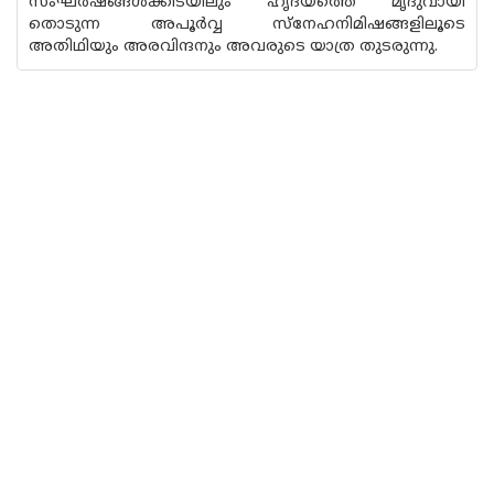
സംഘർഷങ്ങൾക്കിടയിലും ഹൃദയത്തെ മൃദുവായി
തൊടുന്ന അപൂർവ്വ സ്നേഹനിമിഷങ്ങളിലൂടെ
അതിഥിയും അരവിന്ദനും അവരുടെ യാത്ര തുടരുന്നു.