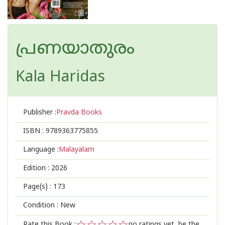
പ്രണയാതുരം
Kala Haridas
Publisher :
Pravda Books
ISBN :
9789363775855
Language :
Malayalam
Edition :
2026
Page(s) :
173
Condition : New
Rate this Book :
no ratings yet, be the