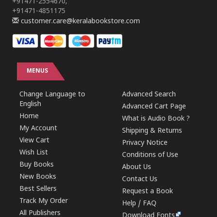
+91471-2554670,
+91471-4851175
customer.care@keralabookstore.com
MENUS
Change Language to
Advanced Search
English
Advanced Cart Page
Home
What is Audio Book ?
My Account
Shipping & Returns
View Cart
Privacy Notice
Wish List
Conditions of Use
Buy Books
About Us
New Books
Contact Us
Best Sellers
Request a Book
Track My Order
Help / FAQ
All Publishers
Download Fonts