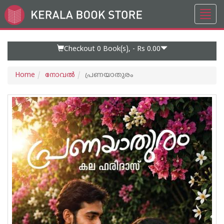
Toggl
Go
navig
to
Home
Page
Checkout 0
Book(s), -
Rs 0.00
Home
നോവല്‍
പ്രണയാതുരം