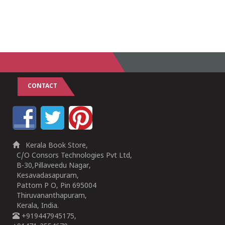
CONTACT
Kerala Book Store,
C/O Consors Technologies Pvt Ltd,
B-30,Pillaveedu Nagar,
Kesavadasapuram,
Pattom P O, Pin 695004
Thiruvananthapuram,
Kerala, India.
+919447945175,