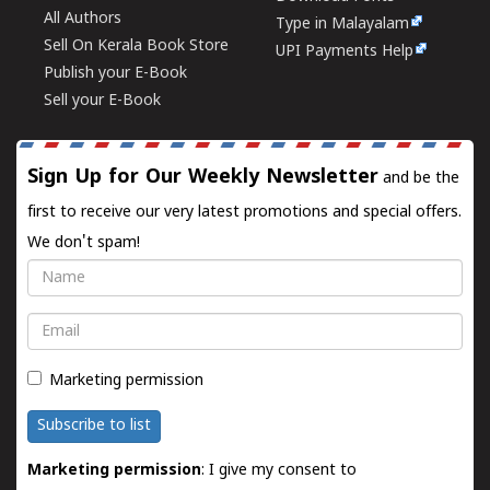
All Authors
Type in Malayalam
Sell On Kerala Book Store
UPI Payments Help
Publish your E-Book
Sell your E-Book
Sign Up for Our Weekly Newsletter
and be the
first to receive our very latest promotions and special offers.
We don't spam!
Name
Email
Marketing permission
Subscribe to list
Marketing permission
: I give my consent to