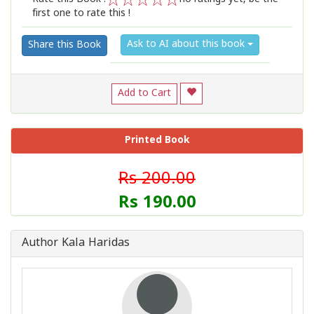
first one to rate this !
1
2
3
4
5
Ask to AI about this book
Share this Book
Add to Cart
Printed Book
Rs 200.00
Rs 190.00
Author Kala Haridas