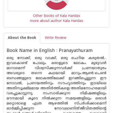
Other Books of Kala Haridas
more about author Kala Haridas
About the Book
Write Review
Book Name in English : Pranayathuram
ഒരു നോക്ക്, ഒരു വാക്ക്, ഒരു ചെറിയ കരുതൽ...
ഇവകൊണ്ട് പോലും ഒരാളുടെ ലോകം മുഴുവൻ
മാറാമെന്ന് വിശ്വസിക്കുന്നവർക്ക് പ്രണയാതുരം
അവരുടെ തന്നെ കഥയായി മാറും.ആൺ-പെൺ
ബന്ധങ്ങളുടെ ലോകത്തിലേക്ക് ഇറങ്ങിച്ചെല്ലുന്ന ഈ
നോവൽ, പ്രണയത്തിനും സൗഹൃദത്തിനും ഇടയിലെ
അതിസൂക്ഷ്‌മമായ അതിർത്തികളെ അതിമനോഹരമായി
വരച്ചുകാട്ടുന്നു. സംസാരിക്കുന്ന നിമിഷങ്ങളിലും
മൗനമായി കൂടെ നിൽക്കുന്ന സമയങ്ങളിലും ഒരാൾ
മറ്റൊരാളെ എത്ര ആഴത്തിൽ സ്പർശിക്കാമെന്ന്
ഓർമ്മിപ്പിക്കുന്ന നോവലാണിത്.ജീവിതത്തിന്റെ