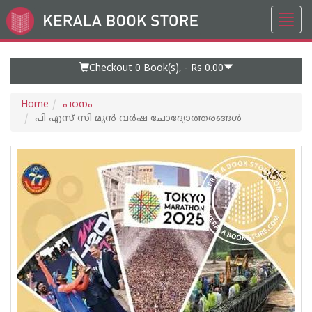
Toggl
Go
navig
to
Home
Page
Checkout 0
Book(s), -
Rs 0.00
Home
പഠനം
പി എസ് സി മുന്‍ വര്‍ഷ ചോദ്യോത്തരങ്ങള്‍