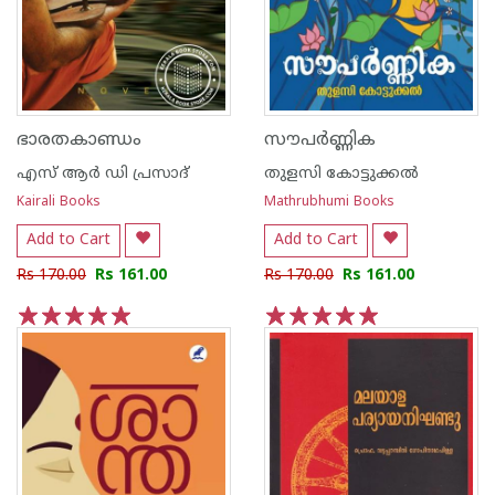
ഭാരതകാണ്ഡം
സൗപർണ്ണിക
എസ് ആര്‍ ഡി പ്രസാദ്
തുളസി കോട്ടുക്കല്‍
Kairali Books
Mathrubhumi Books
Add to Cart
Add to Cart
Rs 170.00
Rs 161.00
Rs 170.00
Rs 161.00
1
2
3
4
5
1
2
3
4
5