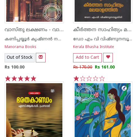
വാസ്തു ലക്ഷണം - വാസ്തു തത്ത്വങ്ങള്‍ പാലിച്ച് എങ്ങനെ വീട് നിര്‍മിക്കാം
കീര്‍ത്തന സാഹിത്യം മലയാളത്തില്‍
കണിപ്പയ്യൂര്‍ കൃഷ്ണന്‍ നമ്പൂതിരി
ഡോ എം വി വിഷ്ണുനമ്പൂതിരി
Manorama Books
Kerala Bhasha Institute
Out of Stock
Add to Cart
Rs 100.00
Rs 170.00
Rs 161.00
1
2
3
4
5
1
2
3
4
5