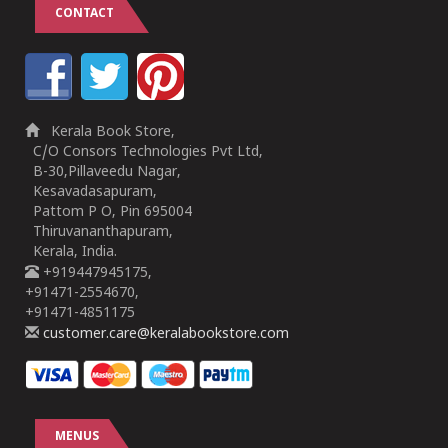
CONTACT
Kerala Book Store,
C/O Consors Technologies Pvt Ltd,
B-30,Pillaveedu Nagar,
Kesavadasapuram,
Pattom P O, Pin 695004
Thiruvananthapuram,
Kerala, India.
+919447945175,
+91471-2554670,
+91471-4851175
customer.care@keralabookstore.com
MENUS