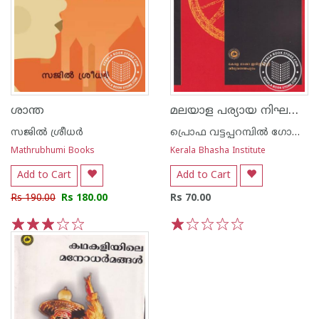
മലയാള പര്യായ നിഘണ്ടു
ശാന്ത
സജില്‍ ശ്രീധര്‍
പ്രൊഫ വട്ടപ്പറമ്പിൽ ഗോപിനാഥപില്ല
Mathrubhumi Books
Kerala Bhasha Institute
Add to Cart
Add to Cart
Rs 190.00
Rs 180.00
Rs 70.00
1
2
3
4
5
1
2
3
4
5