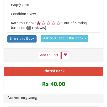
Page(s) :
50
Condition : New
Rate this Book :
1
out of 5 rating,
based on
review(s)
1
2
3
4
5
1
Ask to AI about this book
Share this Book
Add to Cart
Printed Book
Price
Rs 40.00
of
this
Book
Author ആചാര്യ
is