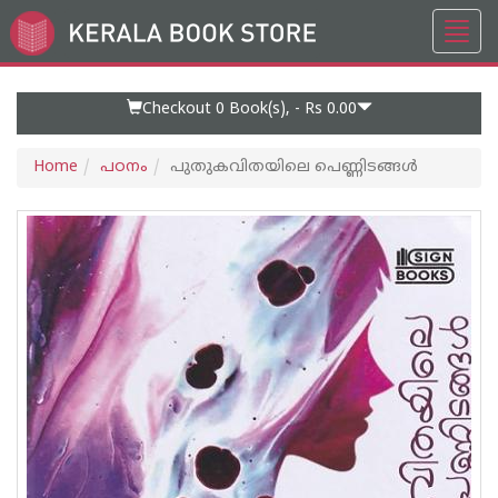
Toggl
Go
navig
to
Home
Page
Checkout 0
Book(s), -
Rs 0.00
Home
പഠനം
പുതുകവിതയിലെ പെണ്ണിടങ്ങൾ