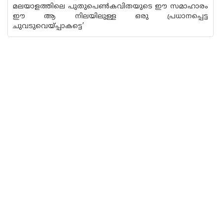
മലയാളത്തിലെ പുതുപെൺകവിതയുടെ ഈ സമാഹാരം
ഈ ആ നിലയിലുള്ള ഒരു പ്രധാനപ്പെട്ട
ചുവടുവെയ്‌പ്പാകട്ടെ’