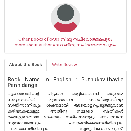
Other Books of ഡോ ബിനു സചിവോത്തമപുരം
more about author ഡോ ബിനു സചിവോത്തമപുരം
About the Book
Write Review
Book Name in English : Puthukavithayile
Pennidangal
വ്യഹാരത്തിൻ്റെ ചിട്ടകൾ മാറ്റിക്കൊണ്ട് മാത്രമേ
സമൂഹത്തിൽ എന്നപോലെ സാഹിത്യത്തിലും
സ്ത്രീസാന്നിദ്ധ്യം ശക്തമായി അടയാളപ്പെടുത്തുവാൻ
കഴിയുകയുള്ളൂ. അതിനു നമ്മുടെ സ്ത്രീകൾ
തങ്ങളുടേതായ ഭാഷയും സമീപനങ്ങളും അപഗ്രജന
സമ്പ്രദായങ്ങളും ചരിത്രനിർമ്മാണരീതികളും
പാരായണരീതികളും സ്വരൂപിക്കേണ്ടതുണ്ട്.