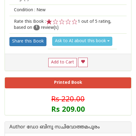
Condition : New
Rate this Book :
1
out of 5 rating,
based on
review(s)
1
2
3
4
5
1
Ask to AI about this book
Share this Book
Add to Cart
Printed Book
Rs 220.00
Rs 209.00
Author ഡോ ബിനു സചിവോത്തമപുരം