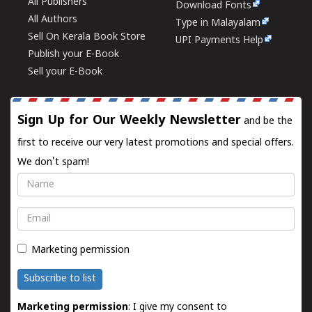
All Publishers
Download Fonts
All Authors
Type in Malayalam
Sell On Kerala Book Store
UPI Payments Help
Publish your E-Book
Sell your E-Book
Sign Up for Our Weekly Newsletter
and be the
first to receive our very latest promotions and special offers.
We don't spam!
Name
Email
Marketing permission
Subscribe to list
Marketing permission
: I give my consent to