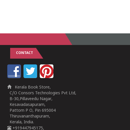
CONTACT
Kerala Book Store,
C/O Consors Technologies Pvt Ltd,
B-30,Pillaveedu Nagar,
Kesavadasapuram,
Pattom P O, Pin 695004
Thiruvananthapuram,
Kerala, India.
+919447945175,