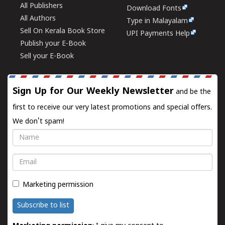
All Publishers
Download Fonts
All Authors
Type in Malayalam
Sell On Kerala Book Store
UPI Payments Help
Publish your E-Book
Sell your E-Book
Sign Up for Our Weekly Newsletter
and be the
first to receive our very latest promotions and special offers.
We don't spam!
Name
Email
Marketing permission
Subscribe to list