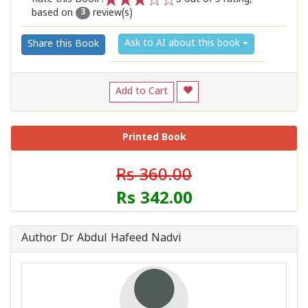
based on
review(s)
1
2
3
4
5
3
Ask to AI about this book
Share this Book
Add to Cart
Printed Book
Rs 360.00
Rs 342.00
Author Dr Abdul Hafeed Nadvi