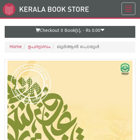
Toggl
Go
navig
to
Home
Page
Checkout 0
Book(s), -
Rs 0.00
Home
ഉപന്യാസം
ഖുർആൻ പൊരുൾ