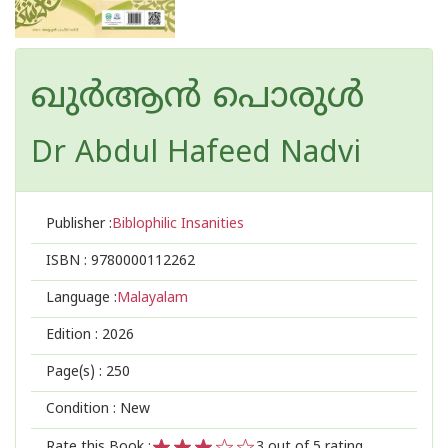
ഖുർആൻ പൊരുൾ
Dr Abdul Hafeed Nadvi
Publisher :
Biblophilic Insanities
ISBN :
9780000112262
Language :
Malayalam
Edition :
2026
Page(s) :
250
Condition : New
Rate this Book :
3
out of 5 rating,