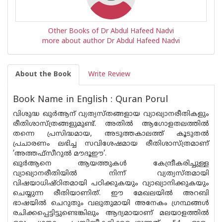
Other Books of Dr Abdul Hafeed Nadvi
more about author Dr Abdul Hafeed Nadvi
About the Book
Write Review
Book Name in English : Quran Porul
വിശുദ്ധ ഖുർആന് വ്യത്യസ്‌തങ്ങളായ വ്യാഖ്യാനരീതികളും
രീതിശാസ്ത്രങ്ങളുമുണ്ട്. അതിൽ ആഗോളതലത്തിൽ
തന്നെ പ്രസിദ്ധമായ, അടുത്തകാലത്ത് കൂടുതൽ
പ്രചാരണം ലഭിച്ച സവിശേഷമായ രീതിശാസ്ത്രമാണ്
’അത്തഫ്‌സീറുൽ മൗദൂഈ’.
ഖുർആനെ ആയത്തുകൾ കേന്ദ്രീകരിച്ചുള്ള
വ്യാഖ്യാനരീതിയിൽ നിന്ന് വ്യത്യസ്‌തമായി
വിഷയാധിഷ്‌ഠിതമായി പഠിക്കുകയും വ്യാഖ്യാനിക്കുകയും
ചെയ്യുന്ന രീതിയാണിത്. ഈ മേഖലയിൽ അറബി
ഭാഷയിൽ ചെറുതും വലുതുമായി അനേകം ഗ്രന്ഥങ്ങൾ
രചിക്കപ്പെട്ടിട്ടുണ്ടെങ്കിലും ആദ്യമായാണ് മലയാളത്തിൽ