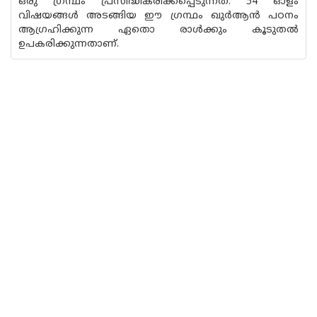
ഒരു ഗ്രന്ഥം പ്രസിദ്ധീകരിക്കപ്പെടുന്നത്. 54 ഓളം
വിഷയങ്ങൾ അടങ്ങിയ ഈ ഗ്രന്ഥം ഖുർആൻ പഠനം
ആഗ്രഹിക്കുന്ന ഏതൊ രാൾക്കും കൂടുതൽ
ഉപകരിക്കുന്നതാണ്.