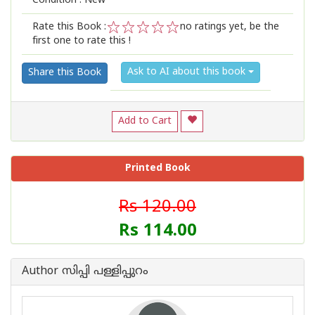
Condition : New
Rate this Book :
no ratings yet, be the
first one to rate this !
1
2
3
4
5
Ask to AI about this book
Share this Book
Add to Cart
Printed Book
Rs 120.00
Rs 114.00
Author സിപ്പി പള്ളിപ്പുറം