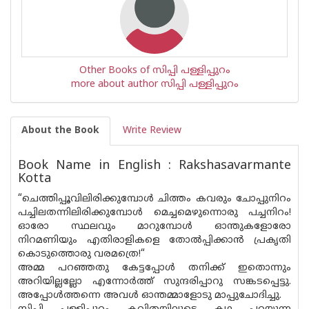
Other Books of സിപ്പി പള്ളിപ്പുറം
more about author സിപ്പി പള്ളിപ്പുറം
About the Book
Write Review
Book Name in English : Rakshasavarmante
Kotta
“ചെത്തിപ്പൂവിലിരിക്കുമ്പോൾ ചിത്തം കവരും ചോപ്പുനിറം
പച്ചിലതന്നിലിരിക്കുമ്പോൾ മെച്ചമെഴുന്നൊരു പച്ചനിറം!
ഓരോ സ്ഥലവും മാറുമ്പോൾ ഓന്തുകളോരോ
നിറമണിയും എതിരാളികളെ തോൽപ്പിക്കാൻ പ്രകൃതി
കൊടുത്തൊരു വരമത്രെ!“
അമ്മ പറഞ്ഞതു കേട്ടപ്പോൾ തനിക്ക് ഇതൊന്നും
അറിയില്ലല്ലോ എന്നോർത്ത് സുന്ദരിപ്പാറു സങ്കടപ്പെട്ടു.
അപ്പോൾത്തന്നെ അവൾ ഓന്തമ്മാളോടു മാപ്പുചോദിച്ചു.