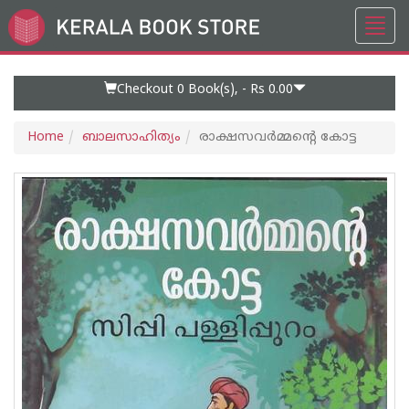
Toggl
Go
navig
to
Home
Page
Checkout 0
Book(s), -
Rs 0.00
Home
ബാലസാഹിത്യം
രാക്ഷസവർമ്മന്റെ കോട്ട