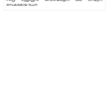
സിപ്പി പള്ളിപ്പുറം കവിതയിലൂടെ കഥ പറയുന്ന
രസകരമായ രചന