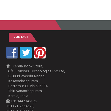
CONTACT
Kerala Book Store,
C/O Consors Technologies Pvt Ltd,
B-30,Pillaveedu Nagar,
Kesavadasapuram,
Pattom P O, Pin 695004
Thiruvananthapuram,
Kerala, India.
+919447945175,
+91471-2554670,