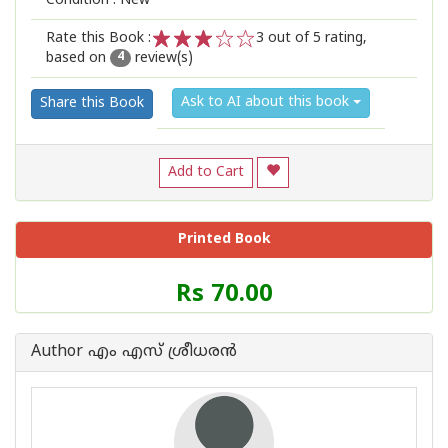
Condition : New
Rate this Book :
3
out of 5 rating,
based on
review(s)
1
2
3
4
5
4
Ask to AI about this book
Share this Book
Add to Cart
Printed Book
Price
Rs 70.00
of
this
Book
Author എം എസ് ശ്രീധരൻ
is