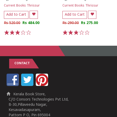
Current Books Thrissur
Current Books Thrissur
Add to Cart
Add to Cart
Rs 520.00
Rs 484.00
Rs 290.00
Rs 275.00
1
2
3
4
5
1
2
3
4
5
CONTACT
Kerala Book Store,
C/O Consors Technologies Pvt Ltd,
B-30,Pillaveedu Nagar,
Kesavadasapuram,
Pattom P O, Pin 695004