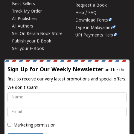
Best Sellers
Request a Book
Track My Order
Help / FAQ
All Publishers
Download Fonts
All Authors
Type in Malayalam
Sell On Kerala Book Store
UPI Payments Help
Publish your E-Book
Sell your E-Book
Sign Up for Our Weekly Newsletter
and be the
first to receive our very latest promotions and special offers.
We don't spam!
Name
Email
Marketing permission