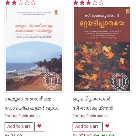
1
2
3
4
5
1
2
3
4
5
നമ്മുടെ അന്തരീക്ഷവും കാലാവസ്ഥാ ഘടകങ്ങ‌ളും
ഒറ്റയടിപ്പാതകള്‍
ഡോ പ്രദീപ് കുമാര്‍ വുഡ്നില്‍
സി രാധാകൃഷ്ണന്‍
Poorna Publications
Poorna Publications
Add to Cart
Add to Cart