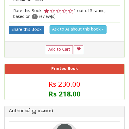
Condition : New
Rate this Book :
1
out of 5 rating,
based on
review(s)
1
2
3
4
5
1
Ask to AI about this book
Share this Book
Add to Cart
Printed Book
Rs 230.00
Rs 218.00
Author ജിസ്സ ജോസ്