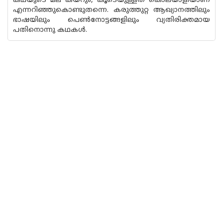
കഥയുടെ മല കയറും, കൂടെയുള്ളത് കൊലയാളിയാണ്
എന്നറിഞ്ഞുകൊണ്ടുതന്നെ. കരുത്തുറ്റ ആഖ്യാനത്തിലും
ഭാഷയിലും പെൺനോട്ടങ്ങളിലും വ്യതിരിക്തമായ
പതിനൊന്നു കഥകൾ.