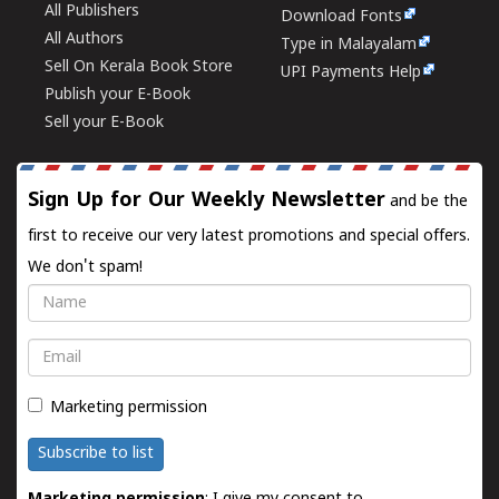
All Publishers
Download Fonts
All Authors
Type in Malayalam
Sell On Kerala Book Store
UPI Payments Help
Publish your E-Book
Sell your E-Book
Sign Up for Our Weekly Newsletter
and be the
first to receive our very latest promotions and special offers.
We don't spam!
Name
Email
Marketing permission
Subscribe to list