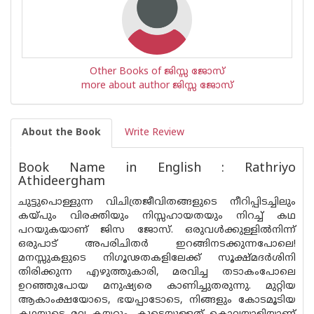
Other Books of ജിസ്സ ജോസ്
more about author ജിസ്സ ജോസ്
About the Book
Write Review
Book Name in English : Rathriyo
Athideergham
ചുട്ടുപൊള്ളുന്ന വിചിത്രജീവിതങ്ങളുടെ നീറിപ്പിടച്ചിലും
കയ്പും വിരക്തിയും നിസ്സഹായതയും നിറച്ച് കഥ
പറയുകയാണ് ജിസ ജോസ്. ഒരുവൾക്കുള്ളിൽനിന്ന്
ഒരുപാട് അപരിചിതർ ഇറങ്ങിനടക്കുന്നപോലെ!
മനസ്സുകളുടെ നിഗൂഢതകളിലേക്ക് സൂക്ഷ്മദർശിനി
തിരിക്കുന്ന എഴുത്തുകാരി, മരവിച്ച തടാകംപോലെ
ഉറഞ്ഞുപോയ മനുഷ്യരെ കാണിച്ചുതരുന്നു. മുറ്റിയ
ആകാംക്ഷയോടെ, ഭയപ്പാടോടെ, നിങ്ങളും കോടമൂടിയ