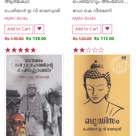
പെരിയാറും അംബേദ്കറും
ആത്മകഥ
പെരിയാര്‍ ഇ വി രാമസ്വാമി
ഡോ കെ വീരമണി
Mythri Books
Mythri Books
Add to Cart
Add to Cart
Rs 145.00
Rs 138.00
Rs 120.00
Rs 113.00
1
2
3
4
5
1
2
3
4
5