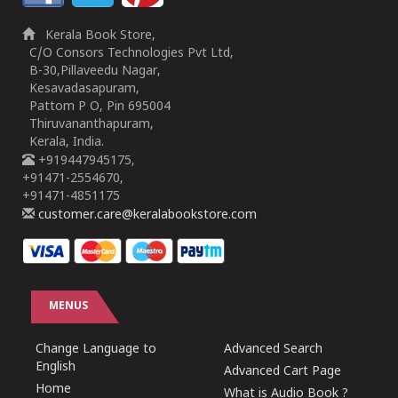
Kerala Book Store,
C/O Consors Technologies Pvt Ltd,
B-30,Pillaveedu Nagar,
Kesavadasapuram,
Pattom P O, Pin 695004
Thiruvananthapuram,
Kerala, India.
+919447945175,
+91471-2554670,
+91471-4851175
customer.care@keralabookstore.com
MENUS
Change Language to
Advanced Search
English
Advanced Cart Page
Home
What is Audio Book ?