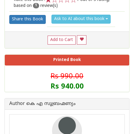
based on
review(s)
1
2
3
4
5
1
Ask to AI about this book
Share this Book
Add to Cart
Printed Book
Rs 990.00
Rs 940.00
Author കെ എ സുബ്രഹ്മണ്യം