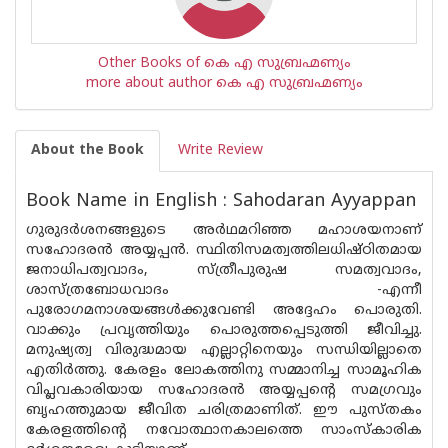
Other Books of കെ എ സുബ്രഹ്മണ്യം
more about author കെ എ സുബ്രഹ്മണ്യം
About the Book
Write Review
Book Name in English : Sahodaran Ayyappan
ഗുരുദർശനങ്ങളുടെ അർഥമറിഞ്ഞ മഹാശയനാണ്
സഹോദരൻ അയ്യപ്പൻ. സ്ഥിതിസമത്വത്തിലധിഷ്‌ഠിതമായ
ജനാധിപത്വവാദം, സ്ത്രീപുരുഷ സമത്വവാദം,
ശാസ്ത്രബോധവാദം -എന്നീ
പുരോഗമനാശയങ്ങൾക്കുവേണ്ടി അദ്ദേഹം പൊരുതി.
വാക്കും പ്രവൃത്തിയും പൊരുത്തപ്പെടുത്തി ജീവിച്ചു.
മനുഷ്യത്വ വിരുദ്ധമായ എല്ലാറ്റിനെയും സന്ധിയില്ലാതെ
എതിർത്തു. കേരളം ലോകത്തിനു സമ്മാനിച്ച സാമൂഹിക
വിപ്ലവകാരിയായ സഹോദരൻ അയ്യപ്പൻ്റെ സമഗ്രവും
ബൃഹത്തുമായ ജീവിത ചരിത്രമാണിത്. ഈ പുസ്‌തകം
കേരളത്തിൻ്റെ നവോത്ഥാനകാലത്തെ സാംസ്‌കാരിക