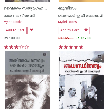
വൈക്കം സത്യാഗ്രഹത്തിന്റെ കാണാപ്പുറങ്ങള്‍
ബുദ്ധിസം
ഡോ കെ വീരമണി
പെരിയാര്‍ ഇ വി രാമസ്വാമി
Mythri Books
Mythri Books
Add to Cart
Add to Cart
Rs 100.00
Rs 165.00
Rs 157.00
1
2
3
4
5
1
2
3
4
5