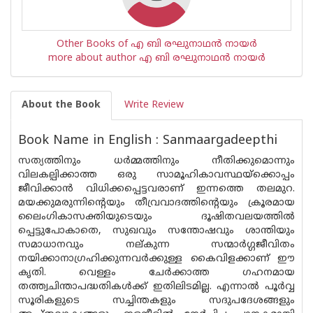
Other Books of എ ബി രഘുനാഥന്‍ നായര്‍
more about author എ ബി രഘുനാഥന്‍ നായര്‍
About the Book
Write Review
Book Name in English : Sanmaargadeepthi
സത്യത്തിനും ധർമ്മത്തിനും നീതിക്കുമൊന്നും
വിലകല്പിക്കാത്ത ഒരു സാമൂഹികാവസ്ഥയ്ക്കൊപ്പം
ജീവിക്കാൻ വിധിക്കപ്പെട്ടവരാണ് ഇന്നത്തെ തലമുറ.
മയക്കുമരുന്നിന്റെയും തീവ്രവാദത്തിന്റെയും ക്രൂരമായ
ലൈംഗികാസക്തിയുടെയും ദൂഷിതവലയത്തിൽ
പ്പെട്ടുപോകാതെ, സുഖവും സന്തോഷവും ശാന്തിയും
സമാധാനവും നല്കുന്ന സന്മാർഗ്ഗജീവിതം
നയിക്കാനാഗ്രഹിക്കുന്നവർക്കുള്ള കൈവിളക്കാണ് ഈ
കൃതി. വെള്ളം ചേർക്കാത്ത ഗഹനമായ
തത്ത്വചിന്താപദ്ധതികൾക്ക് ഇതിലിടമില്ല. എന്നാൽ പൂർവ്വ
സൂരികളുടെ സച്ചിന്തകളും സദുപദേശങ്ങളും