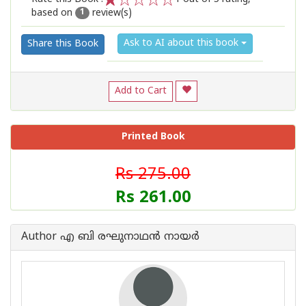
based on
review(s)
1
2
3
4
5
1
Ask to AI about this book
Share this Book
Add to Cart
Printed Book
Rs 275.00
Rs 261.00
Author എ ബി രഘുനാഥന്‍ നായര്‍