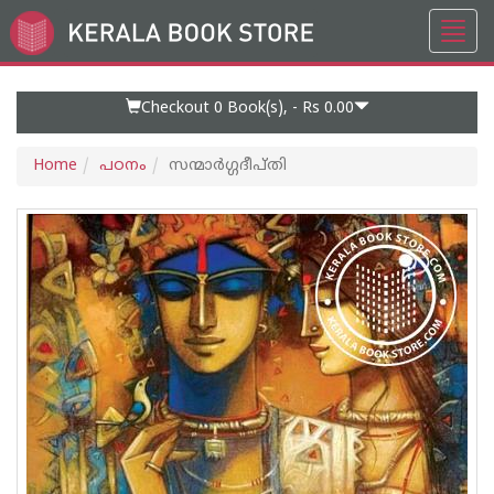
Toggl
Go
navig
to
Home
Page
Checkout 0
Book(s), -
Rs 0.00
Home
പഠനം
സന്മാർഗ്ഗദീപ്തി