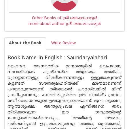
Other Books of ശ്രീ ശങ്കരാചാര്യർ
more about author ശ്രീ ശങ്കരാചാര്യർ
About the Book
Write Review
Book Name in English : Saundaryalahari
ഹൈന്ദവ ആധ്യാത്മിക ഗ്രന്ഥങ്ങളിൽ ഒരുപക്ഷേ,
ഭഗവതിയുടെ കൃഷ്ണശില അത്രയും അതികം
വ്യാഖ്യാനങ്ങളും വിശദീകരണങ്ങളും ഉള്ളതാകുന്നത്
ക്യൂണ്ടത് സൗന്ദര്യലഹരിയ്ക്ക് മാത്രമാണെന്ന്
പറയാവുന്നതാണ്. ശ്രീശങ്കരൻ പരമശിവനിൽ നിന്ന്
പ്രാപിച്ചവെന്നും, കാത്തിരിപ്പടിഞ്ഞ ഈ വിശിഷ്ട ഗ്രന്ഥം
ദേവീപാരാധനയുടെ ഉജ്ജ്വലശൃംഖലയാണ്. മുലാ ശൃംഖല,
ആത്മശൃംഖല, അന്ത്യശൃംഖല എന്നിങ്ങനെ തരം
തിരിക്കാവുന്ന ഈ ഗ്രന്ഥത്തിന്റെ
ഉപയുക്തതകൾക്കൊപ്പം, അതിന്റെ ഗൗരവം
പരിഗണിച്ചാൽ ഉച്ചാരണമാത്രവും ശക്തം, മന്ത്രശക്തി,