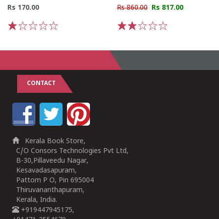
Rs 170.00
Rs 860.00
Rs 817.00
1
2
3
4
5
1
2
3
4
5
CONTACT
Kerala Book Store,
C/O Consors Technologies Pvt Ltd,
B-30,Pillaveedu Nagar,
Kesavadasapuram,
Pattom P O, Pin 695004
Thiruvananthapuram,
Kerala, India.
+919447945175,