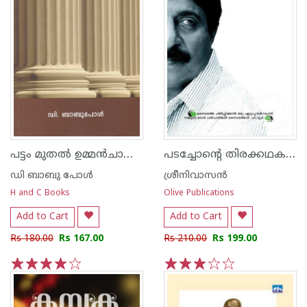
പട്ടം മുതല്‍ ഉമ്മ‌ന്‍‌ചാണ്ടി വരെ
പടച്ചോന്‍റെ തിരക്കഥകള്‍
ഡി ബാബു പോള്‍
ശ്രീനിവാസന്‍
H and C Books
Olive Publications
Add to Cart
Add to Cart
Rs 180.00
Rs 167.00
Rs 210.00
Rs 199.00
1
2
3
4
5
1
2
3
4
5