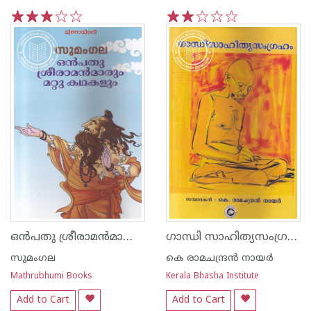
1
2
3
4
5
1
2
3
4
5
ഒന്‍പതു ശ്രീരാമന്‍മാരും മറ്റു കഥകളും
ഗാന്ധി സാഹിത്യസംഗ്രഹം
സുമംഗല
കെ രാമചന്ദ്രന്‍ നായര്‍
Mathrubhumi Books
Kerala Bhasha Institute
Add to Cart
Add to Cart