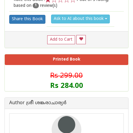
based on
review(s)
1
2
3
4
5
1
Ask to AI about this book
Share this Book
Add to Cart
Printed Book
Rs 299.00
Rs 284.00
Author ശ്രീ ശങ്കരാചാര്യർ