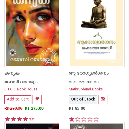
കന്യക
ആരോഗ്യദര്‍ശനം
ജോസി വാഗമറ്റം
മഹാത്മാഗാന്ധി
C I C C Book House
Mathrubhumi Books
Add to Cart
Out of Stock
Rs 290.00
Rs 275.00
Rs 85.00
1
2
3
4
5
1
2
3
4
5