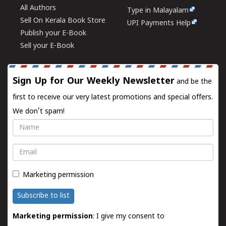
All Authors
Type in Malayalam
Sell On Kerala Book Store
UPI Payments Help
Publish your E-Book
Sell your E-Book
Sign Up for Our Weekly Newsletter
and be the
first to receive our very latest promotions and special offers.
We don't spam!
Name
Email
Marketing permission
Subscribe to list
Marketing permission
: I give my consent to