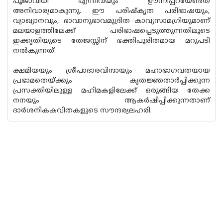
പൂജാവിധി എന്നിവയും ഊന്നിപ്പറയേണ്ടത്
അനിവാര്യമാകുന്നു. ഈ പരിഷ്കൃത പരിഭാഷയും,
വ്യാഖ്യാനവും, ഭാവാനുഭാവമുദ്രിത കാവ്യസാമഗ്രിയുമാണ്
മലയാളത്തിലേക്ക് പരിഭാഷപ്പെടുത്തുന്നതിലൂടെ
ഇക്കൃതിയുടെ തേജസ്സിന് ഭക്തിപൂരിതമായ മറുപടി
നൽകുന്നത്.
ക്ഷമിയയും ശ്രീപാദാരവിന്ദായും മഹാഭാഗവതയായ
പ്രഭാമതെയ്ക്കും കൃതജ്ഞതാർപ്പിക്കുന്ന
പ്രസക്തിയിലുള്ള മഹിമകളിലേക്ക് ഒരുങ്ങിയ തേക്ക
നനയും ആകർഷിപ്പിക്കുന്നതാണ്
ദാർശനികകവിതകളുടെ സൗന്ദര്യലഹരി.