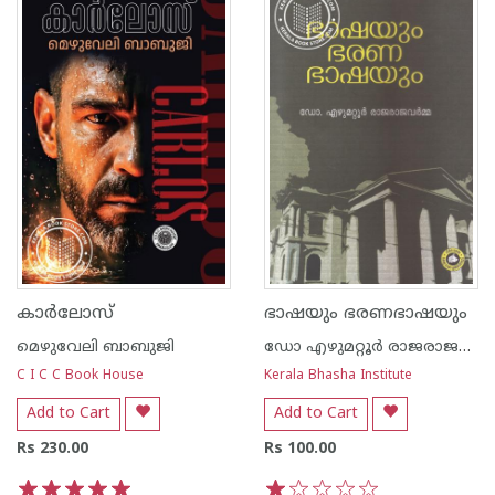
കാര്‍ലോസ്
ഭാഷയും ഭരണഭാഷയും
മെഴുവേലി ബാബുജി
ഡോ എഴുമറ്റൂര്‍ രാജരാജവര്‍മ്മ
C I C C Book House
Kerala Bhasha Institute
Add to Cart
Add to Cart
Rs 230.00
Rs 100.00