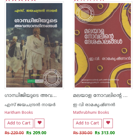
1
2
3
4
5
1
2
3
4
5
ഗാന്ധിജിയുടെ അവസാന ദിനങ്ങള്‍
മലയാള നോവലിന്റെ ദേശകാലങ്ങള്‍
എസ്‌ ജയചന്ദ്രന്‍‌ നായര്‍‌
ഇ വി രാമകൃഷ്ണന്‍
Haritham Books
Mathrubhumi Books
Add to Cart
Add to Cart
Rs 220.00
Rs 209.00
Rs 330.00
Rs 313.00