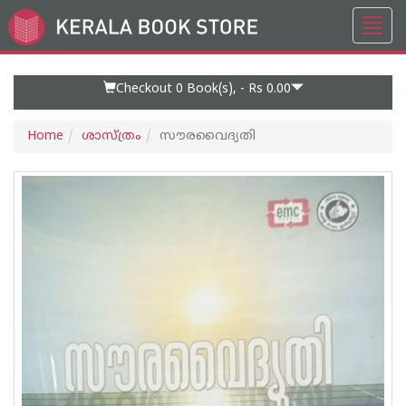
Toggl
Go
navig
to
Home
Page
Checkout 0
Book(s), -
Rs 0.00
Home
ശാസ്ത്രം
സൗരവൈദ്യതി