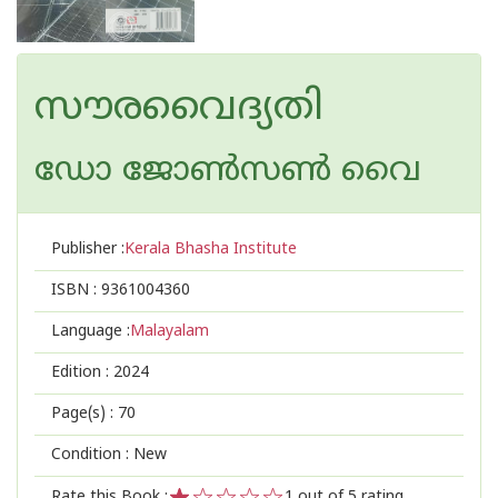
സൗരവൈദ്യതി
ഡോ ജോൺസൺ വൈ
Publisher :
Kerala Bhasha Institute
ISBN :
9361004360
Language :
Malayalam
Edition :
2024
Page(s) :
70
Condition : New
Rate this Book :
1
out of 5 rating,