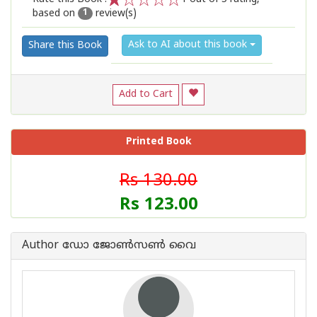
based on
review(s)
1
2
3
4
5
1
Ask to AI about this book
Share this Book
Add to Cart
Printed Book
Rs 130.00
Rs 123.00
Author ഡോ ജോൺസൺ വൈ