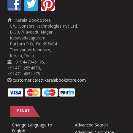
Kerala Book Store,
C/O Consors Technologies Pvt Ltd,
B-30,Pillaveedu Nagar,
Kesavadasapuram,
Pattom P O, Pin 695004
Thiruvananthapuram,
Kerala, India.
+919447945175,
+91471-2554670,
+91471-4851175
customer.care@keralabookstore.com
MENUS
Change Language to
Advanced Search
English
Advanced Cart Page