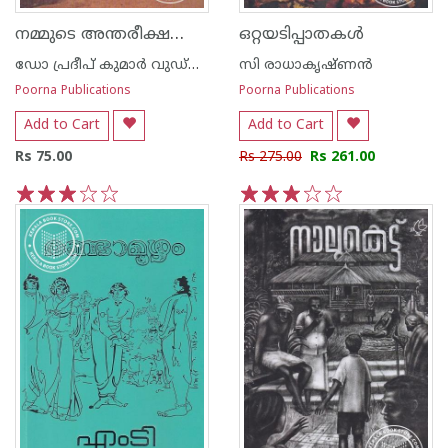
നമ്മുടെ അന്തരീക്ഷവും കാലാവസ്ഥാ ഘടകങ്ങ‌ളും
ഒറ്റയടിപ്പാതകള്‍
ഡോ പ്രദീപ് കുമാര്‍ വുഡ്നില്‍
സി രാധാകൃഷ്ണന്‍
Poorna Publications
Poorna Publications
Add to Cart
Add to Cart
Rs 75.00
Rs 275.00
Rs 261.00
1
2
3
4
5
1
2
3
4
5