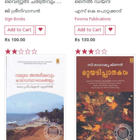
വൈദ്യുതി ചരിത്രവും ശാസ്ത്രവും
നൈല്‍ ഡയറി
ജി ശ്രീനിവാസന്‍‌
എസ്‌ കെ പൊറ്റക്കാട്‌
Sign Books
Poorna Publications
Add to Cart
Add to Cart
Rs 100.00
Rs 130.00
1
2
3
4
5
1
2
3
4
5