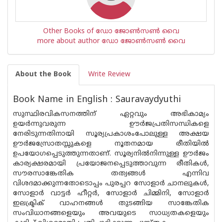
Other Books of ഡോ ജോൺസൺ വൈ
more about author ഡോ ജോൺസൺ വൈ
About the Book
Write Review
Book Name in English : Sauravaydyuthi
സുസ്ഥിരവികസനത്തിന് ഏറ്റവും അഭികാമ്യം
ഉയർന്നുവരുന്ന ഊർജപ്രതിസന്ധികളെ
നേരിടുന്നതിനായി സൂര്യപ്രകാശംപോലുള്ള അക്ഷയ
ഊർജസ്രോതസ്സുകളെ നൂതനമായ രീതിയിൽ
ഉപയോഗപ്പെടുത്തുന്നതാണ്. സൂര്യനിൽനിന്നുള്ള ഊർജം
കാര്യക്ഷരമായി പ്രയോജനപ്പെടുത്താവുന്ന രീതികൾ,
സൗരസാങ്കേതിക തത്വങ്ങൾ എന്നിവ
വിശദമാക്കുന്നതോടൊപ്പം പുരപ്പറ സോളാർ ചാനലുകൾ,
സോളാർ വാട്ടർ ഹീറ്റർ, സോളാർ ചിമ്മിനി, സോളാർ
ഇലക്ട്രിക് വാഹനങ്ങൾ തുടങ്ങിയ സാങ്കേതിക
സംവിധാനങ്ങളെയും അവയുടെ സാധ്യതകളെയും