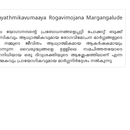
hyathmikavumaaya Rogavimojana Margangalude
ഗാനന്ദന്റെ പ്രബോധനങ്ങളെപ്പറ്റി പോക്കറ്റ് ബുക്ക്
മാനസികവും ആധ്യാത്മികവുമായ രോഗവിമോചന മാർഗ്ഗങ്ങളുടെ
 നമ്മുടെ ജീവിതം ആധ്യാത്മികമായ ആകർഷകമായും
്നുന്ന വൈരുദ്ധ്യങ്ങളെ ഉള്ളിലെ സമചിത്തതയോടെ
േഹനിധിയായ ഒരു ദിവ്യശക്തിയുടെ ആശ്ലേഷത്തിലാണ് എന്ന
്മകവും പ്രായോഗികവുമായ മാർഗ്ഗനിർദ്ദേശം നൽകുന്നു