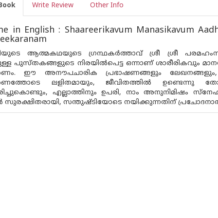
Book
Write Review
Other Info
e in English : Shaareerikavum Manasikavum Aad
eekaranam
ുടെ ആത്മകഥയുടെ ഗ്രന്ഥകർത്താവ് ശ്രീ ശ്രീ പരമഹംസ യോ
ിലുള്ള പുസ്‌തകങ്ങളുടെ നിരയിൽപെട്ട ഒന്നാണ് ശാരീരികവും 
രണം. ഈ അനൗപചാരിക പ്രഭാഷണങ്ങളും ലേഖനങ്ങളും,
രണത്തോടെ ലളിതമായും, ജീവിതത്തിൽ ഉണ്ടെന്നു തോന
ിച്ചുകൊണ്ടും, എല്ലാത്തിനും ഉപരി, നാം അനുനിമിഷം സ്ന
ുരക്ഷിതരായി, സന്തുഷ്‌ടിയോടെ നയിക്കുന്നതിന് പ്രചോദനാത