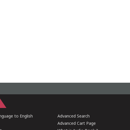
guage to English
Advanced Search
Advanced Cart Page