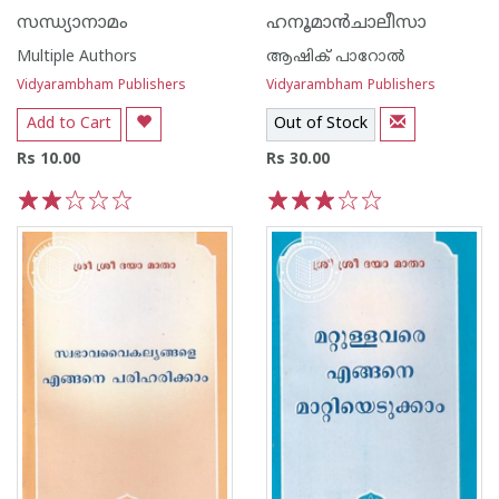
സന്ധ്യാനാമം
ഹനൂമാൻചാലീസാ
Multiple Authors
ആഷിക് പാറോൽ
Vidyarambham Publishers
Vidyarambham Publishers
Add to Cart
Out of Stock
Rs 10.00
Rs 30.00
1
2
3
4
5
1
2
3
4
5