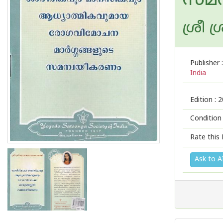
സമന
ശ്രീ 
Publisher :
India
Edition :
2
Condition
Rate this 
Ask to A