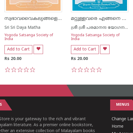
സ്വഭാവവൈകല്യങ്ങളെ എങ്ങനെ പരിഹരിക്കാം
മറ്റുള്ളവരെ എങ്ങനെ മാറ്റിയെടുക്കാം
Sri Sri Daya Matha
ശ്രീ ശ്രീ പരമാനന്ദ യോഗനന്ദ
Yogoda Satsanga Society of
Yogoda Satsanga Society of
India
India
Add to Cart
Add to Cart
Rs 20.00
Rs 20.00
1
2
3
4
5
1
2
3
4
5
S
MENUS
tore is your gateway to the rich and vibrant
Change Lan
yalam literature. As a premier online bookstore,
Home
ether an extensive collection of Malayalam books