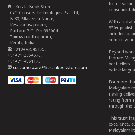
from leading 
Kerala Book Store,
convenient de
C/O Consors Technologies Pvt Ltd,
B-30,Pillaveedu Nagar,
With a catalo
Kesavadasapuram,
350+ publish
Pattom P O, Pin 695004
including pa
Thiruvananthapuram,
right to your 
Kerala, India.
+919447945175,
Beyond works
+91471-2554670,
feature Malay
+91471-4851175
bestsellers, 
customer.care@keralabookstore.com
native langua
For more tha
Malayalam re
Having deliv
rating from 
through the t
This trust in
excellence, c
Malayalam lit