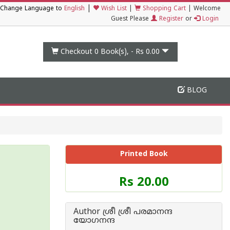
|
Change Language to
English
Wish List
|
Shopping Cart
|
Welcome
Guest Please
Register
or
Login
Checkout 0
Book(s), -
Rs 0.00
BLOG
Printed Book
Price
Rs 20.00
of
this
Book
Author ശ്രീ ശ്രീ പരമാനന്ദ
is
യോഗനന്ദ