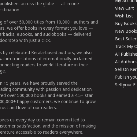
My Accoun
publishers across the globe — all in one
View Cart
stination.
Wish List
g of over 50,000 titles from 10,000+ authors and
Buy Books
ers, we offer books in every format you love —
New Book
perbacks, eBooks, and audiobooks — delivered
Best Seller
doorstep with just a click.
Track My O
 by celebrated Kerala-based authors, we also
All Publish
alam translations of internationally acclaimed
All Authors
connecting readers to world literature in their
Sell On Ke
ge.
Publish yo
n 15 years, we have proudly served the
Sell your 
ading community with passion and dedication.
ered over 500,000 books and earned a 4.5+ star
100,000+ happy customers, we continue to grow
rust and love of our readers.
spires us every day to remain committed to
ustomer satisfaction, and the mission of making
erature accessible to readers everywhere.