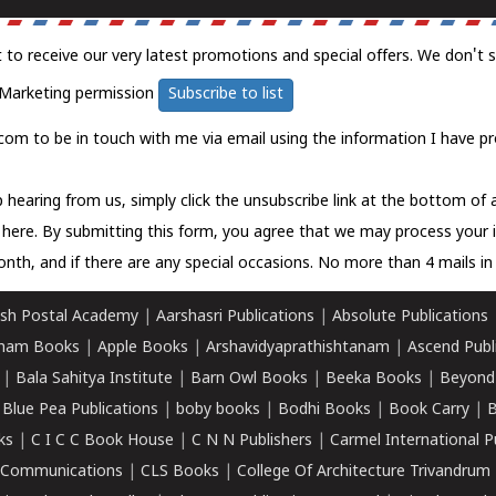
t to receive our very latest promotions and special offers. We don't 
Marketing permission
Subscribe to list
com to be in touch with me via email using the information I have pr
 hearing from us, simply click the unsubscribe link at the bottom of
k here.
By submitting this form, you agree that we may process your 
nth, and if there are any special occasions. No more than 4 mails in 
sh Postal Academy
|
Aarshasri Publications
|
Absolute Publications
ham Books
|
Apple Books
|
Arshavidyaprathishtanam
|
Ascend Publ
|
Bala Sahitya Institute
|
Barn Owl Books
|
Beeka Books
|
Beyond
|
Blue Pea Publications
|
boby books
|
Bodhi Books
|
Book Carry
|
B
ks
|
C I C C Book House
|
C N N Publishers
|
Carmel International P
k Communications
|
CLS Books
|
College Of Architecture Trivandrum