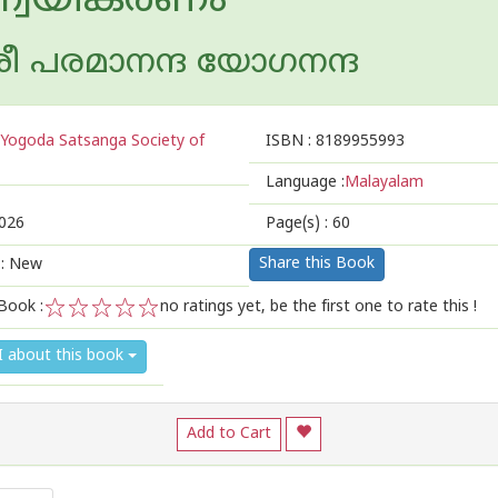
്വയീകരണം
ശ്രീ പരമാനന്ദ യോഗനന്ദ
Yogoda Satsanga Society of
ISBN :
8189955993
Language :
Malayalam
026
Page(s) :
60
Share this Book
 : New
Book :
no ratings yet, be the first one to rate this !
1
2
3
4
5
I about this book
Add to Cart