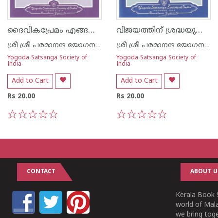
ദൈവികപ്രേമം എങ്ങനെ വളർത്തിയെടുക്കാം
വിജയത്തിന് ശ്രദ്ധയുടെ ശക്തി കേന്ദ്രീകരിക്കൽ
ശ്രീ ശ്രീ പരമാനന്ദ യോഗനന്ദ
ശ്രീ ശ്രീ പരമാനന്ദ യോഗനന്ദ
Yogoda Satsanga Society of
Yogoda Satsanga Society of
India
India
Add to Cart
Add to Cart
Rs 20.00
Rs 20.00
1
2
3
4
5
1
2
3
4
5
CONTACT
ABOUT U
Kerala Book S
world of Mala
we bring tog