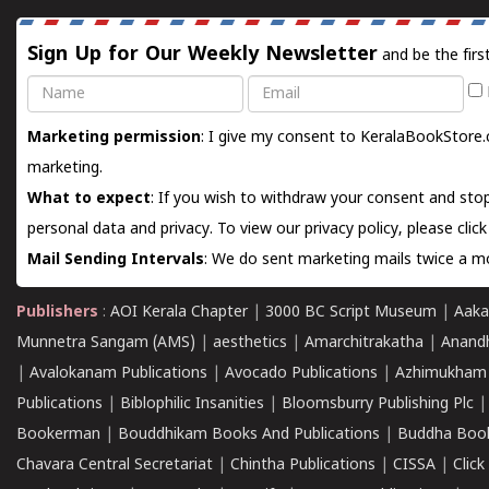
Sign Up for Our Weekly Newsletter
and be the firs
Name
Email
Marketing permission
: I give my consent to KeralaBookStore.
marketing.
What to expect
: If you wish to withdraw your consent and stop
personal data and privacy. To view our privacy policy, please
clic
Mail Sending Intervals
: We do sent marketing mails twice a mo
Publishers
:
AOI Kerala Chapter
|
3000 BC Script Museum
|
Aaka
Munnetra Sangam (AMS)
|
aesthetics
|
Amarchitrakatha
|
Anand
|
Avalokanam Publications
|
Avocado Publications
|
Azhimukham
Publications
|
Biblophilic Insanities
|
Bloomsburry Publishing Plc
Bookerman
|
Bouddhikam Books And Publications
|
Buddha Boo
Chavara Central Secretariat
|
Chintha Publications
|
CISSA
|
Clic