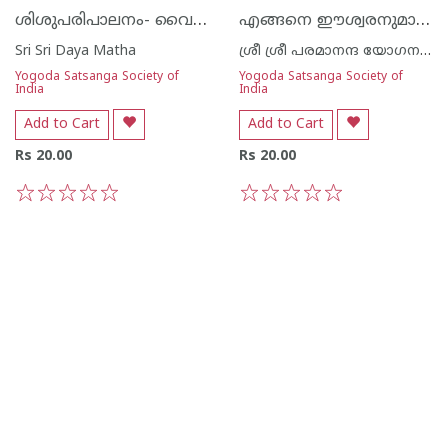
ശിശുപരിപാലനം- വൈദഗ്ധ്യം വേണ്ട ഒരു ജോലി
എങ്ങനെ ഈശ്വരനുമായി നിങ്ങൾക്ക് സംവദിക്കാം
Sri Sri Daya Matha
ശ്രീ ശ്രീ പരമാനന്ദ യോഗനന്ദ
Yogoda Satsanga Society of
Yogoda Satsanga Society of
India
India
Add to Cart
Add to Cart
Rs 20.00
Rs 20.00
1
2
3
4
5
1
2
3
4
5