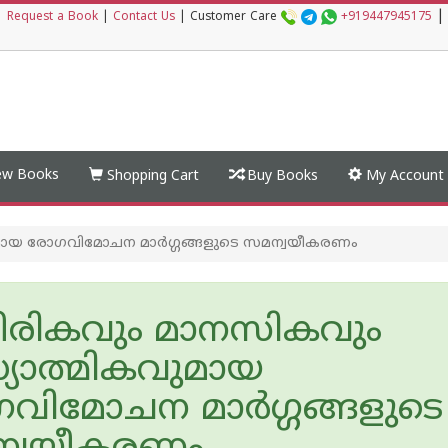
|
|
Request a Book
|
Contact Us
|
Customer Care
+919447945175
w Books
Shopping Cart
Buy Books
My Account
മായ രോഗവിമോചന മാർഗ്ഗങ്ങളുടെ സമന്വയീകരണം
ീരികവും മാനസികവും
യാത്മികവുമായ
വിമോചന മാർഗ്ഗങ്ങളുടെ