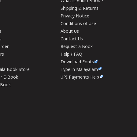
t
What is Audio Book ?
Shipping & Returns
Privacy Notice
Conditions of Use
s
About Us
s
Contact Us
rder
Request a Book
ers
Help / FAQ
Download Fonts
rala Book Store
Type in Malayalam
ur E-Book
UPI Payments Help
E-Book