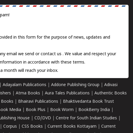
spam!
ovided in this form for the purpose of news, updates and
 any email we send or
contact us
. We value and respect your
information in accordance with these terms.
a month will reach your inbox.
|
Adayalam Publications
|
Addone Publishing Group
|
Adivasi
ishers
|
Atma Books
|
Aura Tales Publications
|
Authentic Books
 Books
|
Bhairavi Publications
|
Bhaktivedanta Book Trust
ook Media
|
Book Plus
|
Book Worm
|
BookBerry India
|
ublishing House
|
CD/DVD
|
Centre for South Indian Studies
|
|
Corpus
|
CSS Books
|
Current Books Kottayam
|
Current