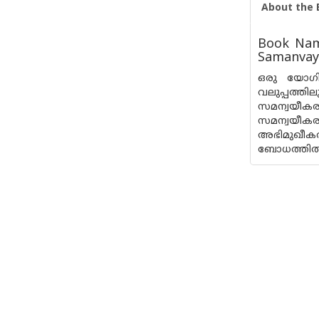
About the 
Book Nam
Samanvay
ഒരു യോഗിയ
വലുപ്പത്ത
സമന്വയീക
സമന്വയീക
അഭിമുഖീകര
ബോധത്തിൽ സ