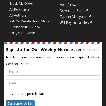
Track My Order
Help / FAQ
All Publishers
Download Fonts
All Authors
Type in Malayalam
Sell On Kerala Book Store
UPI Payments Help
Publish your E-Book
Sell your E-Book
Sign Up for Our Weekly Newsletter
and be the
first to receive our very latest promotions and special offers.
We don't spam!
Name
Email
Marketing permission
Subscribe to list