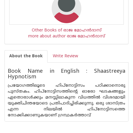
Other Books of രാജ മോഹൻദാസ്
more about author രാജ മോഹൻദാസ്
About the Book
Write Review
Book Name in English : Shaastreeya
Hypnotism
പ്രയോഗത്തിലൂടെ ഹിപ്നോട്ടിസം പഠിക്കാനൊരു
പുസ്‌തകം. ഹിപ്നോട്ടിസത്തിന്റെ ഓരോ ഘടകങ്ങളും
ഏതൊരാൾക്കും മനസ്സിലാകുന്ന വിധത്തിൽ വിശദമായി
യുക്തിചിന്തയോടെ പ്രതിപാദിച്ചിരിക്കുന്നു. ഒരു ശാസ്ത്രം
എന്ന നിലയിൽ ഹിപ്നോട്ടിസത്തെ
നോക്കിക്കാണുകയാണ് ഗ്രന്ഥകർത്താവ്