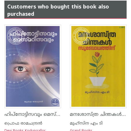
Customers who bought this book also
purchased
ഹിപ്നോട്ടിസവും മെസ്മറിസവും
മനഃശാസ്ത്ര ചിന്തകള്‍ സുബോധനത്തിന്
പ്രൊഫ രാമചന്ദ്രന്‍
മുഹ്സിന എം ടി