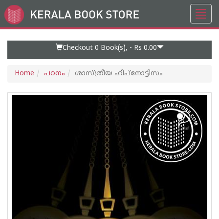
Toggl
Go
navig
to
Home
Page
Checkout 0
Book(s), -
Rs 0.00
Home
പഠനം
ശാസ്ത്രീയ ഹിപ്നോട്ടിസം