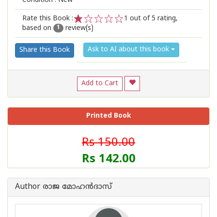
Condition : New
Rate this Book :
1
out of 5 rating,
based on
review(s)
1
2
3
4
5
1
Ask to AI about this book
Share this Book
Add to Cart
Printed Book
Rs 150.00
Rs 142.00
Author രാജ മോഹൻദാസ്