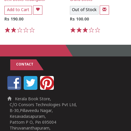
Devi Books Kodungallor
Grand Books
Add to Cart
Out of Stock
Rs 190.00
Rs 100.00
1
2
3
4
5
1
2
3
4
5
CONTACT
Kerala Book Store,
C/O Consors Technologies Pvt Ltd,
B-30,Pillaveedu Nagar,
Kesavadasapuram,
Pattom P O, Pin 695004
Thiruvananthapuram,