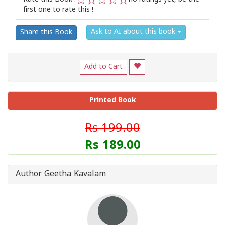
first one to rate this !
1
2
3
4
5
Ask to AI about this book
Share this Book
Add to Cart
Printed Book
Rs 199.00
Rs 189.00
Author Geetha Kavalam