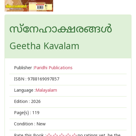
സ്നേഹാക്ഷരങ്ങൾ
Geetha Kavalam
Publisher :
Paridhi Publications
ISBN :
9788169097857
Language :
Malayalam
Edition :
2026
Page(s) :
119
Condition : New
Rate this Book :
no ratings yet, be the