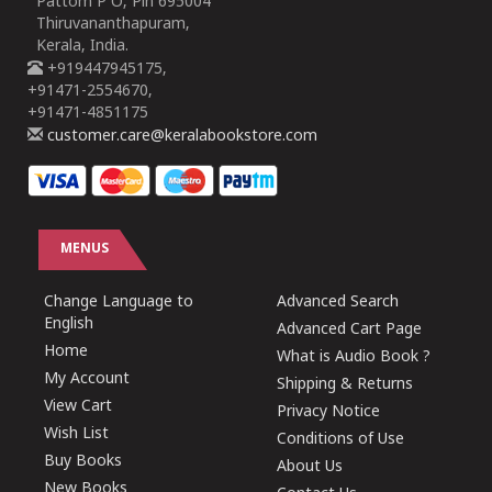
Pattom P O, Pin 695004
Thiruvananthapuram,
Kerala, India.
+919447945175,
+91471-2554670,
+91471-4851175
customer.care@keralabookstore.com
MENUS
Change Language to
Advanced Search
English
Advanced Cart Page
Home
What is Audio Book ?
My Account
Shipping & Returns
View Cart
Privacy Notice
Wish List
Conditions of Use
Buy Books
About Us
New Books