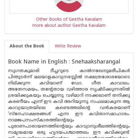
Other Books of Geetha Kavalam
more about author Geetha Kavalam
About the Book
Write Review
Book Name in English : Snehaaksharangal
സുഗതകുമാരി ടീച്ചറുടെ കാൽനഖേന്ദുമരീചികൾ
പിന്തുടർന്ന് മലയാളകാവ്യനഭസ്സിൽ നക്ഷത്രശോഭയോടെ
നില്ക്കുന്ന കവിയാണ് ഡോ. ഗീത കാവാലം.
അതേസമയം, തന്റേതായ വഴിത്താര സൃഷ്ടിക്കുന്നതിൽ
ശ്രദ്ധിക്കുകയും ചെയ്യുന്നു. വഴിമാറി നടക്കലാണ് തനിക്കു
കരണീയം എന്ന് ഈ കവി അറിയുന്നു. സഫലമാകുന്ന ആ
കാവ്യയാത്രയിലെ കണ്ടെത്തലിന്റെ വൻകരയാണ്
’സ്നേഹാക്ഷരങ്ങൾ’ എന്ന ഈ കവിതാസമാഹാരം.
നാമജപസംസ്കാരത്തിന്റെയും
പുരാണപാരായണത്തിൻ്റെയും കാവ്യാനുശീലത്തിന്റെയും
സമൃദ്ധമായ ഒരു ഹൃദയപശ്ചാത്തലം ഈ കവിക്കുണ്ട്.