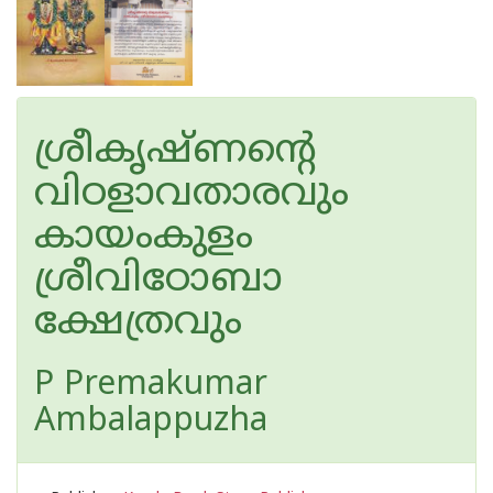
ശ്രീകൃഷ്ണന്റെ
വിഠളാവതാരവും
കായംകുളം
ശ്രീവിഠോബാ
ക്ഷേത്രവും
P Premakumar
Ambalappuzha