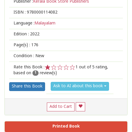
Publisher :
Kerala Book Store Publishers
ISBN :
9780000114082
Language :
Malayalam
Edition :
2022
Page(s) :
176
Condition : New
Rate this Book :
1
out of 5 rating,
based on
review(s)
1
2
3
4
5
1
Ask to AI about this book
Share this Book
Add to Cart
Printed Book