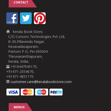
CONTACT
Kerala Book Store,
C/O Consors Technologies Pvt Ltd,
B-30,Pillaveedu Nagar,
Kesavadasapuram,
Pattom P O, Pin 695004
Thiruvananthapuram,
Kerala, India.
+919447945175,
+91471-2554670,
+91471-4851175
customer.care@keralabookstore.com
MENUS