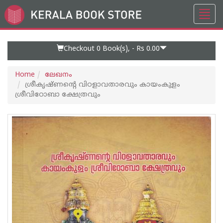
Toggl
Go
navig
to
Home
Page
Checkout 0
Book(s), -
Rs 0.00
Home
ലേഖനം
ശ്രീകൃഷ്ണന്റെ വിഠളാവതാരവും കായംകുളം
ശ്രീവിഠോബാ ക്ഷേത്രവും