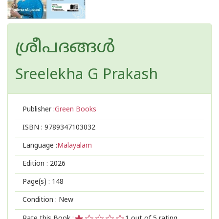
ശ്രീപദങ്ങൾ
Sreelekha G Prakash
Publisher :
Green Books
ISBN :
9789347103032
Language :
Malayalam
Edition :
2026
Page(s) :
148
Condition : New
Rate this Book :
1
out of 5 rating,