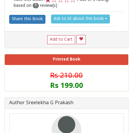
based on
review(s)
1
2
3
4
5
1
Ask to AI about this book
Share this Book
Add to Cart
Printed Book
Rs 210.00
Rs 199.00
Author Sreelekha G Prakash