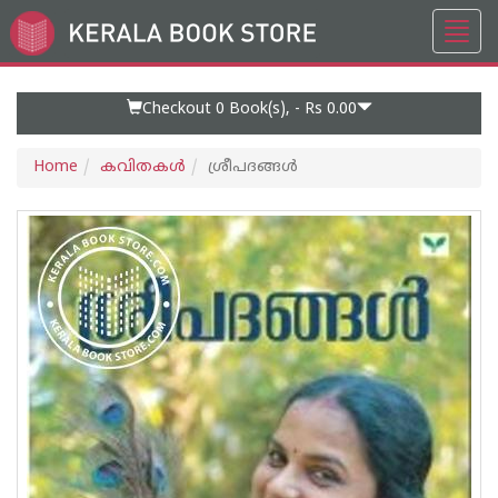
Toggl
Go
navig
to
Home
Page
Checkout 0
Book(s), -
Rs 0.00
Home
കവിതകള്‍
ശ്രീപദങ്ങൾ