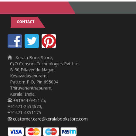
CONTACT
Kerala Book Store,
C/O Consors Technologies Pvt Ltd,
B-30,Pillaveedu Nagar,
Kesavadasapuram,
Pattom P O, Pin 695004
Thiruvananthapuram,
Kerala, India.
+919447945175,
+91471-2554670,
+91471-4851175
customer.care@keralabookstore.com