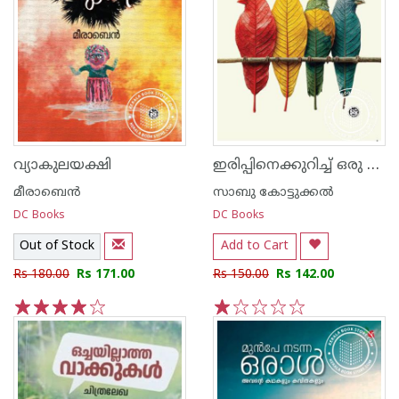
ഇരിപ്പിനെക്കുറിച്ച് ഒരു ലഘൂപന്യാസം
വ്യാകുലയക്ഷി
മീരാബെൻ
സാബു കോട്ടുക്കൽ
DC Books
DC Books
Out of Stock
Add to Cart
Rs 180.00
Rs 171.00
Rs 150.00
Rs 142.00
1
2
3
4
5
1
2
3
4
5