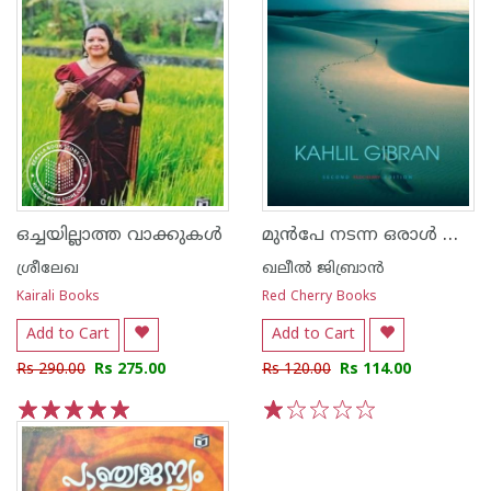
മുൻപേ നടന്ന ഒരാൾ അവൻ്റെ കഥകളും കവിതകളും
ഒച്ചയില്ലാത്ത വാക്കുകൾ
ശ്രീലേഖ
ഖലീൽ ജിബ്രാൻ
Kairali Books
Red Cherry Books
Add to Cart
Add to Cart
Rs 290.00
Rs 275.00
Rs 120.00
Rs 114.00
1
2
3
4
5
1
2
3
4
5