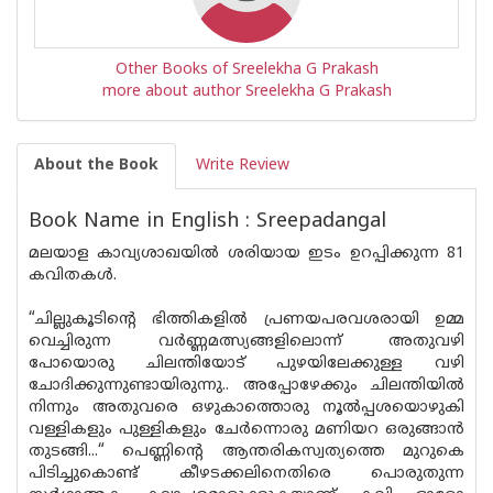
Other Books of Sreelekha G Prakash
more about author Sreelekha G Prakash
About the Book
Write Review
Book Name in English : Sreepadangal
മലയാള കാവ്യശാഖയിൽ ശരിയായ ഇടം ഉറപ്പിക്കുന്ന 81
കവിതകൾ.
“ചില്ലുകൂടിൻ്റെ ഭിത്തികളിൽ പ്രണയപരവശരായി ഉമ്മ
വെച്ചിരുന്ന വർണ്ണമത്സ്യങ്ങളിലൊന്ന് അതുവഴി
പോയൊരു ചിലന്തിയോട് പുഴയിലേക്കുള്ള വഴി
ചോദിക്കുന്നുണ്ടായിരുന്നു.. അപ്പോഴേക്കും ചിലന്തിയിൽ
നിന്നും അതുവരെ ഒഴുകാത്തൊരു നൂൽപ്പശയൊഴുകി
വള്ളികളും പുള്ളികളും ചേർന്നൊരു മണിയറ ഒരുങ്ങാൻ
തുടങ്ങി...“ പെണ്ണിന്റെ ആന്തരികസ്വത്യത്തെ മുറുകെ
പിടിച്ചുകൊണ്ട് കീഴടക്കലിനെതിരെ പൊരുതുന്ന