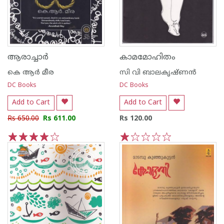
ആരാച്ചാര്‍
കാമമോഹിതം
കെ ആര്‍ മീര
സി വി ബാലകൃഷ്‌ണന്‍
DC Books
DC Books
Add to Cart
Add to Cart
Rs 650.00
Rs 611.00
Rs 120.00
1
2
3
4
5
1
2
3
4
5