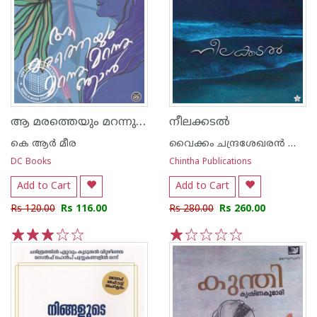
ആ മരത്തെയും മറന്നു മറന്നു ഞാന്‍
നീലക്കടല്‍
കെ ആര്‍ മീര
വൈക്കം ചന്ദ്രശേഖരന്‍ നായര്‍
DC Books
Chintha Publications
Add to Cart
Add to Cart
Rs 120.00
Rs 116.00
Rs 280.00
Rs 260.00
1
2
3
4
5
1
2
3
4
5