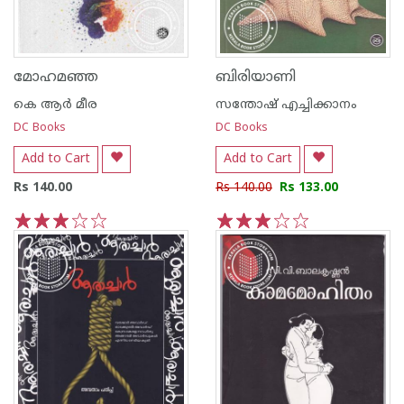
മോഹമഞ്ഞ
ബിരിയാണി
കെ ആര്‍ മീര
സന്തോഷ് എച്ചിക്കാനം
DC Books
DC Books
Add to Cart
Add to Cart
Rs 140.00
Rs 140.00
Rs 133.00
1
2
3
4
5
1
2
3
4
5