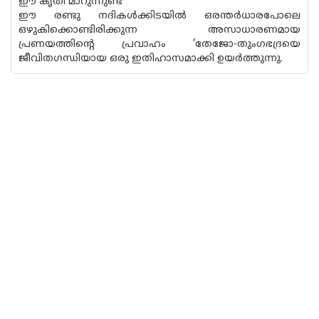
ഈ കൃതി മാറുന്നുണ്ട്
ഈ രണ്ടു നദികൾക്കിടയിൽ ഒരന്തർധാരപോലെ
ഒഴുകിക്കൊണ്ടിരിക്കുന്ന അസാധാരണമായ
പ്രണയത്തിൻ്റെ പ്രവാഹം ’തേജോ-തുംഗഭദ്രയെ
ജീവിതഗന്ധിയായ ഒരു ഇതിഹാസമാക്കി ഉയർത്തുന്നു.