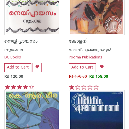
നെയ്യ് പ്പായസം
കോളനി
സുമംഗല
മാടമ്പ് കുഞ്ഞുകുട്ടന്‍
DC Books
Poorna Publications
Add to Cart
Add to Cart
Rs 120.00
Rs 170.00
Rs 158.00
1
2
3
4
5
1
2
3
4
5