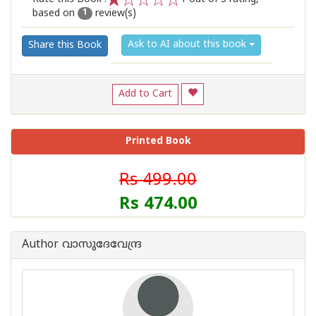
based on
review(s)
1
2
3
4
5
1
Ask to AI about this book
Share this Book
Add to Cart
Printed Book
Rs 499.00
Rs 474.00
Author വാസുദേവേന്ദ്ര