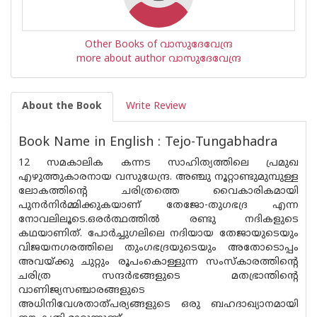
Other Books of വാസുദേവേന്ദ്ര
more about author വാസുദേവേന്ദ്ര
About the Book
Write Review
Book Name in English : Tejo-Tungabhadra
12 സമകാലിക കന്നട സാഹിത്യത്തിലെ പ്രമുഖ
എഴുത്തുകാരനായ വസുധേന്ദ്ര. അഞ്ചു നൂറ്റാണ്ടുമുമ്പുള്ള
ലോകത്തിന്റെ ചരിത്രത്തെ വൈകാരികമായി
പുനർനിർമ്മിക്കുകയാണ് തേജോ-തുഗഭദ്ര എന്ന
നോവലിലൂടെ.ഒരർത്ഥത്തിൽ രണ്ടു നദികളുടെ
കഥയാണിത്. പോർച്ചുഗലിലെ നദിയായ തേജായുടെയും
വിജയനഗരത്തിലെ തുംഗഭദ്രയുടെയും അതോടൊപ്പം
അവയ്ക്കു ചുറ്റും രൂപംകൊള്ളുന്ന സംസ്‌കാരത്തിന്റെ
ചരിത്ര സന്ദർഭങ്ങളുടെ മതഭ്രാന്തിൻ്റെ
വാണിജ്യസഞ്ചാരങ്ങളുടെ
അധിനിവേശതാത്‌പര്യങ്ങളുടെ ഒരു ബഹദാഖ്യാനമായി