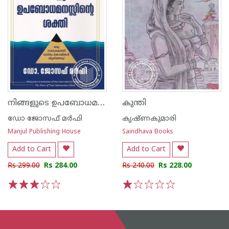
നിങ്ങളുടെ ഉപബോധമനസ്സിന്റെ ശക്തി
കുന്തി
ഡോ ജോസഫ് മര്‍ഫി
കൃഷ്ണകുമാരി
Manjul Publishing House
Saindhava Books
Add to Cart
Add to Cart
Rs 299.00
Rs 284.00
Rs 240.00
Rs 228.00
1
2
3
4
5
1
2
3
4
5