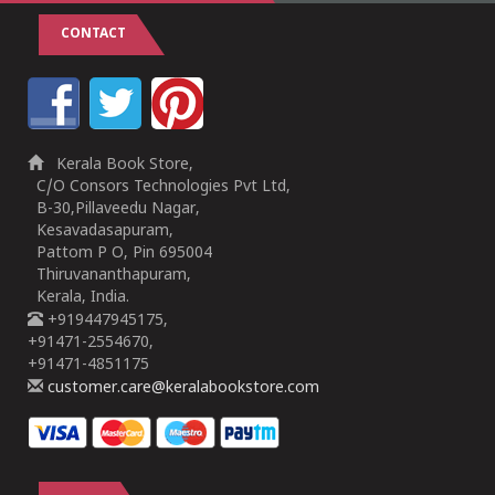
CONTACT
Kerala Book Store,
C/O Consors Technologies Pvt Ltd,
B-30,Pillaveedu Nagar,
Kesavadasapuram,
Pattom P O, Pin 695004
Thiruvananthapuram,
Kerala, India.
+919447945175,
+91471-2554670,
+91471-4851175
customer.care@keralabookstore.com