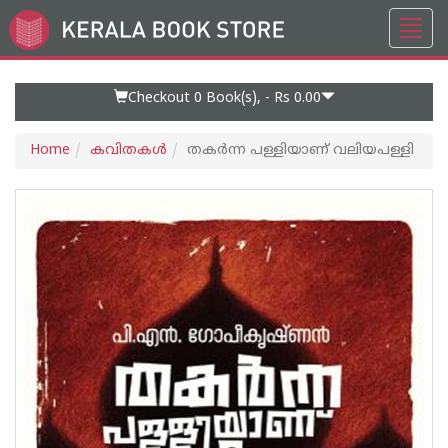
Toggl
Go
navig
to
Home
Page
Checkout 0
Book(s), -
Rs 0.00
Home
കവിതകള്‍
തകർന്ന പള്ളിയാണ് വലിയപള്ളി