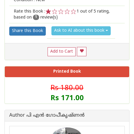
Condition : New
Rate this Book :
1
out of 5 rating,
based on
review(s)
1
2
3
4
5
1
Ask to AI about this book
Share this Book
Add to Cart
Printed Book
Rs 180.00
Rs 171.00
Author പി എന്‍ ഗോപീകൃഷ്ണന്‍