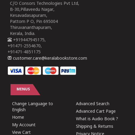
C/O Consors Technologies Pvt Ltd,
B-30,Pillaveedu Nagar,
Kesavadasapuram,
Pattom P O, Pin 695004
Thiruvananthapuram,
Kerala, India.
+919447945175,
+91471-2554670,
+91471-4851175
customer.care@keralabookstore.com
MENUS
Change Language to
Advanced Search
English
Advanced Cart Page
Home
What is Audio Book ?
My Account
Shipping & Returns
View Cart
Privacy Notice