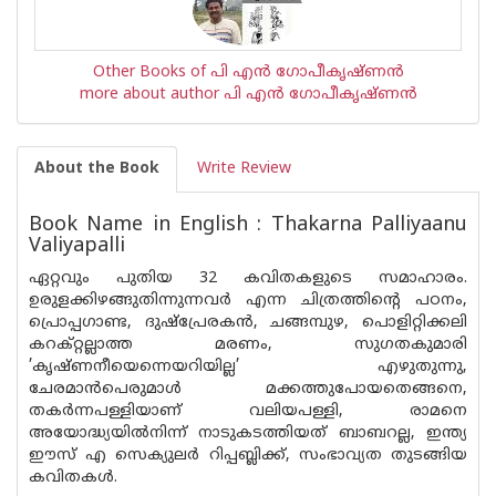
Other Books of പി എന്‍ ഗോപീകൃഷ്ണന്‍
more about author പി എന്‍ ഗോപീകൃഷ്ണന്‍
About the Book
Write Review
Book Name in English : Thakarna Palliyaanu
Valiyapalli
ഏറ്റവും പുതിയ 32 കവിതകളുടെ സമാഹാരം.
ഉരുളക്കിഴങ്ങുതിന്നുന്നവർ എന്ന ചിത്രത്തിന്റെ പഠനം,
പ്രൊപ്പഗാണ്ട, ദുഷ്പ്രേരകൻ, ചങ്ങമ്പുഴ, പൊളിറ്റിക്കലി
കറക്റ്റല്ലാത്ത മരണം, സുഗതകുമാരി
’കൃഷ്ണനീയെന്നെയറിയില്ല’ എഴുതുന്നു,
ചേരമാൻപെരുമാൾ മക്കത്തുപോയതെങ്ങനെ,
തകർന്നപള്ളിയാണ് വലിയപള്ളി, രാമനെ
അയോദ്ധ്യയിൽനിന്ന് നാടുകടത്തിയത് ബാബറല്ല, ഇന്ത്യ
ഈസ് എ സെക്യുലർ റിപ്പബ്ലിക്ക്, സംഭാവ്യത തുടങ്ങിയ
കവിതകൾ.