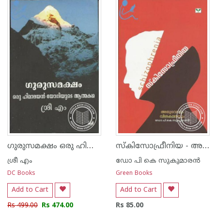
1
2
3
4
5
1
2
3
4
5
ഗുരുസമക്ഷം ഒരു ഹിമാലയ‌ന്‍ യോഗിയുടെ ആത്മകഥ
സ്‌കിസോഫ്രീനിയ - അനുഭവവും വിശകലനവും -
ശ്രീ എം
ഡോ പി കെ സുകുമാര‌ന്‍
DC Books
Green Books
Add to Cart
Add to Cart
Rs 499.00
Rs 474.00
Rs 85.00