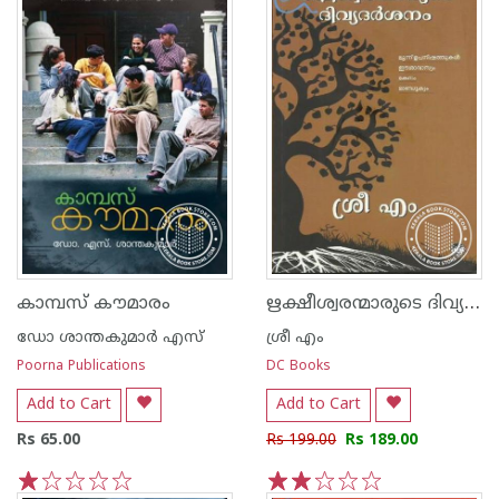
ഋക്ഷീശ്വരന്മാരുടെ ദിവ്യ ദര്‍ശനം
കാമ്പസ്‌ കൗമാരം
ഡോ ശാന്തകുമാര്‍ എസ്
ശ്രീ എം
Poorna Publications
DC Books
Add to Cart
Add to Cart
Rs 65.00
Rs 199.00
Rs 189.00