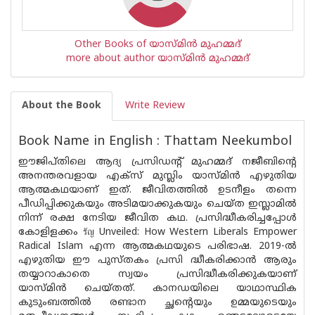
Other Books of യാസ്മിൻ മുഹമ്മദ്
more about author യാസ്മിൻ മുഹമ്മദ്
About the Book
Write Review
Book Name in English : Thattam Neekumbol
ഈജിപ്തിലെ ആദ്യ പ്രസിഡൻ്റ് മുഹമ്മദ് നജീബിന്റെ
അനന്തരവളായ എക്സ് മുസ്ലിം യാസ്മിൻ എഴുതിയ
ആത്മകഥയാണ് ഇത്. ജീവിതത്തിൽ ഉടനീളം തന്നെ
പീഡിപ്പിക്കുകയും അടിമയാക്കുകയും ചെയ്ത ഇസ്ലാമിൽ
നിന്ന് രക്ഷ നേടിയ ജീവിത കഥ. പ്രസിദ്ധീകരിച്ചപ്പോൾ
കോളിളക്കം รัญ Unveiled: How Western Liberals Empower
Radical Islam എന്ന ആത്മകഥയുടെ പരിഭാഷ. 2019-ൽ
എഴുതിയ ഈ പുസ്തകം പ്രസി ദ്ധീകരിക്കാൻ ആരും
തയ്യാറാകാതെ സ്വയം പ്രസിദ്ധീകരിക്കുകയാണ്
യാസ്മിൻ ചെയ്തത്. കാനഡയിലെ യാഥാസ്ഥിക
കുടുംബത്തിൽ രണ്ടാന ച്ഛന്റെയും ഉമ്മയുടെയും