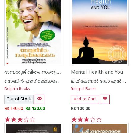
ദാമ്പത്യജീവിതം സംതൃപ്തകരമാക്കാം
Mental Health and You
സെബിന്‍ എസ് കൊട്ടാരം - ജോബിന്‍ എസ് കൊട്ടാരം
ലഫ് കേണല്‍ ഡോ എന്‍ ഗോപാലകൃഷ്നന്‍ എംഡി ഡിപിഎം
Dolphin Books
Integral Books
Out of Stock
Add to Cart
Rs 140.00
Rs 130.00
Rs 100.00
1
2
3
4
5
1
2
3
4
5