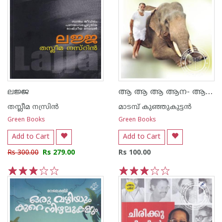
ആ ആ ആ ആന- ആനക്കഥകള്‍
ലജ്ജ
തസ്ലീമ നസ്രിന്‍
മാടമ്പ് കുഞ്ഞുകുട്ടന്‍
Green Books
Green Books
Add to Cart
Add to Cart
Rs 300.00
Rs 279.00
Rs 100.00
1
2
3
4
5
1
2
3
4
5