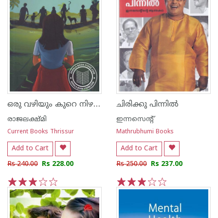
ഒരു വഴിയും കുറെ നിഴലുകളും
ചിരിക്കു പിന്നില്‍
രാജലക്ഷ്മി
ഇന്നസെന്റ്‌
Current Books Thrissur
Mathrubhumi Books
Add to Cart
Add to Cart
Rs 240.00
Rs 228.00
Rs 250.00
Rs 237.00
1
2
3
4
5
1
2
3
4
5