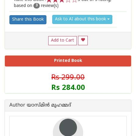
based on
review(s)
1
2
3
4
5
3
Ask to AI about this book
Share this Book
Add to Cart
Printed Book
Rs 299.00
Rs 284.00
Author യാസ്മിൻ മുഹമ്മദ്