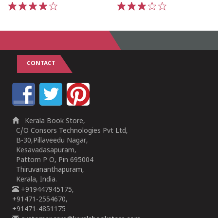
1
2
3
4
5
1
2
3
4
5
CONTACT
Kerala Book Store,
C/O Consors Technologies Pvt Ltd,
B-30,Pillaveedu Nagar,
Kesavadasapuram,
Pattom P O, Pin 695004
Thiruvananthapuram,
Kerala, India.
+919447945175,
+91471-2554670,
+91471-4851175