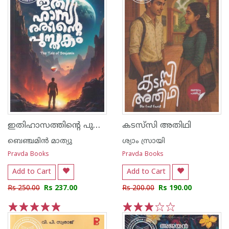
ഇതിഹാസത്തിന്റെ പുസ്തകം
കടസ്‌സി അതിഥി
ബെഞ്ചമിന്‍ മാത്യു
ശ്യാം സ്രായി
Pravda Books
Pravda Books
Add to Cart
Add to Cart
Rs 250.00
Rs 237.00
Rs 200.00
Rs 190.00
1
2
3
4
5
1
2
3
4
5