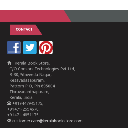
1
2
3
4
5
1
2
3
4
5
CONTACT
Kerala Book Store,
C/O Consors Technologies Pvt Ltd,
B-30,Pillaveedu Nagar,
Kesavadasapuram,
Pattom P O, Pin 695004
Thiruvananthapuram,
Kerala, India.
+919447945175,
+91471-2554670,
+91471-4851175
customer.care@keralabookstore.com