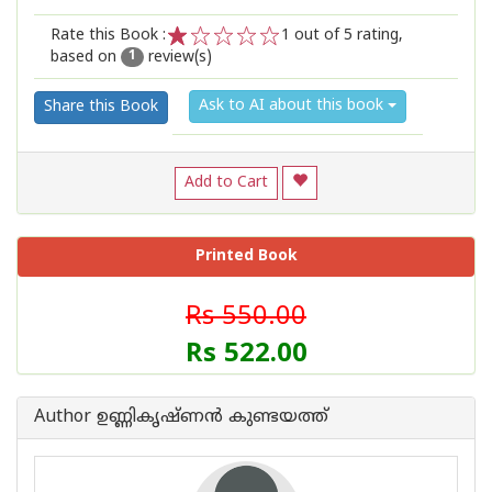
Rate this Book :
1
out of 5 rating,
based on
review(s)
1
2
3
4
5
1
Ask to AI about this book
Share this Book
Add to Cart
Printed Book
Rs 550.00
Rs 522.00
Author ഉണ്ണികൃഷ്ണൻ കുണ്ടയത്ത്