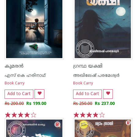
കുമരൻ
ഗ്രന്ഥ യക്ഷി
എസ് കെ ഹരിനാഥ്
അഖിലേഷ് പരമേശ്വർ
Book Carry
Book Carry
Add to Cart
Add to Cart
Rs 200.00
Rs 199.00
Rs 250.00
Rs 237.00
1
2
3
4
5
1
2
3
4
5