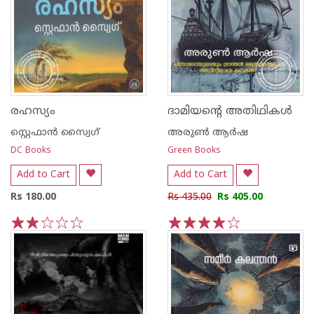
രഹസ്യം
ദാമിയന്റെ അതിഥികൾ
സ്റ്റെഫാന്‍ സ്വൈഗ്
അരുണ്‍ ആര്‍ഷ
DC Books
Green Books
Add to Cart
Add to Cart
Rs 180.00
Rs 435.00
Rs 405.00
1
2
3
4
5
1
2
3
4
5