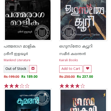
പത്മരാഗ മാളിക
ഒഗുസ്തോ ക്യൂറി
ശ്രീനീ ഇളയൂർ
സമീർ കലന്തൻ
Mankind Literature
Kairali Books
Out of Stock
Add to Cart
Rs 199.00
Rs 189.00
Rs 250.00
Rs 237.00
1
2
3
4
5
1
2
3
4
5