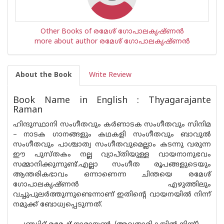
Other Books of രമേശ് ഗോപാലകൃഷ്ണന്‍
more about author രമേശ് ഗോപാലകൃഷ്ണന്‍
About the Book
Write Review
Book Name in English : Thyagarajante
Raman
ഹിന്ദുസ്ഥാനി സംഗീതവും കർണാടക സംഗീതവും സിനിമ
– നാടക ഗാനങ്ങളും കഥകളി സംഗീതവും ബാവുൽ
സംഗീതവും പാശ്ചാത്യ സംഗീതവുമെല്ലാം കടന്നു വരുന്ന
ഈ പുസ്തകം നല്ല വ്യാപ്തിയുള്ള വായനാനുഭവം
സമ്മാനിക്കുന്നുണ്ട്.എല്ലാ സംഗീത രൂപങ്ങളുടെയും
ആന്തരികഭാവം ഒന്നാണെന്ന ചിന്തയെ രമേശ്
ഗോപാലകൃഷ്ണൻ എഴുത്തിലും
വച്ചുപുലർത്തുന്നുണ്ടെന്നാണ് ഇതിന്റെ വായനയിൽ നിന്ന്
നമുക്ക് ബോധ്യപ്പെടുന്നത്.