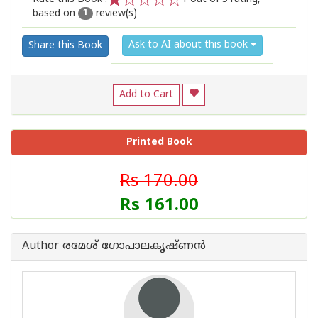
based on
review(s)
1
2
3
4
5
1
Ask to AI about this book
Share this Book
Add to Cart
Printed Book
Rs 170.00
Rs 161.00
Author രമേശ് ഗോപാലകൃഷ്ണന്‍