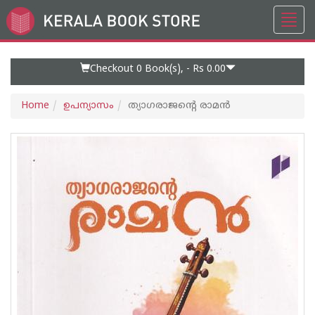
Toggl
Go
navig
to
Home
Page
Checkout 0
Book(s), -
Rs 0.00
Home
ഉപന്യാസം
ത്യാഗരാജൻ്റെ രാമൻ