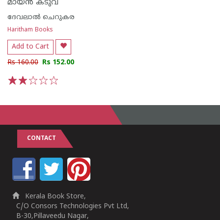
മായൻ കടുവ
ദേവലാൽ ചെറുകര
Haritham Books
Add to Cart
Rs 160.00
Rs 152.00
1
2
3
4
5
CONTACT
Kerala Book Store,
C/O Consors Technologies Pvt Ltd,
B-30,Pillaveedu Nagar,