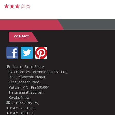
1
2
3
4
5
CONTACT
Kerala Book Store,
C/O Consors Technologies Pvt Ltd,
B-30,Pillaveedu Nagar,
Kesavadasapuram,
Pattom P O, Pin 695004
Thiruvananthapuram,
Kerala, India.
+919447945175,
+91471-2554670,
+91471-4851175