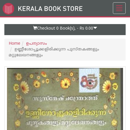
Toggl
Go
navig
to
Home
Page
Checkout 0
Book(s), -
Rs 0.00
Home
ഉപന്യാസം
ഉണ്ണീശോപ്പൂക്കളിരിക്കുന്ന പുസ്തകങ്ങളും
മറ്റുലേഖനങ്ങളും