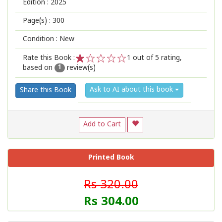
Edition :
2025
Page(s) :
300
Condition : New
Rate this Book :
1
out of 5 rating,
based on
review(s)
1
2
3
4
5
1
Ask to AI about this book
Share this Book
Add to Cart
Printed Book
Rs 320.00
Rs 304.00