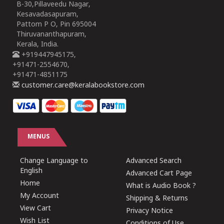
B-30,Pillaveedu Nagar,
Kesavadasapuram,
Pattom P O, Pin 695004
Thiruvananthapuram,
Kerala, India.
+919447945175,
+91471-2554670,
+91471-4851175
customer.care@keralabookstore.com
MENUS
Change Language to
Advanced Search
English
Advanced Cart Page
Home
What is Audio Book ?
My Account
Shipping & Returns
View Cart
Privacy Notice
Wish List
Conditions of Use