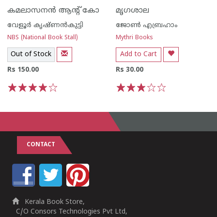
കമലാസനന്‍ ആന്റ് കോ
മൃഗശാല
വേളൂര്‍ കൃഷ്ണന്‍‌കുട്ടി
ജോണ്‍ എബ്രഹാം
NBS (National Book Stall)
Mythri Books
Out of Stock
Add to Cart
Rs 150.00
Rs 30.00
1
2
3
4
5
1
2
3
4
5
CONTACT
Kerala Book Store,
C/O Consors Technologies Pvt Ltd,