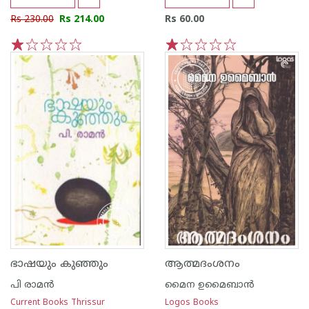
Rs 230.00
Rs 214.00
Rs 60.00
1
2
3
4
5
1
2
3
4
5
ഭാഷയും കുഞ്ഞും
ആത്മദംശനം
പി രാമ‌ന്‍
മൈന ഉമൈബാന്‍
Current Books Thrissur
Logos Books