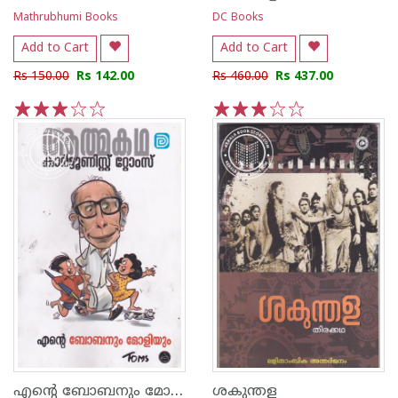
Mathrubhumi Books
DC Books
Add to Cart
Add to Cart
Rs 150.00
Rs 142.00
Rs 460.00
Rs 437.00
1
2
3
4
5
1
2
3
4
5
എന്റെ ബോബനും മോളിയും
ശകുന്തള