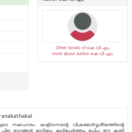
Other Books of കെ വി എം
more about author കെ വി എം
ranakathakal
ുടെ സമാഹാരം. കാളിദാസന്റെ വിക്രമോര്‍വ്വശീയത്തിന്റെ
 ചില ഭാഗങ്ങള്‍ മാറ്റിയും കൂട്ടിച്ചേര്‍ത്തും രചിച്ച ഈ കൃതി