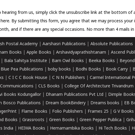
 hearing from us, simply click the unsubscribe link at the bottom of
k here.
By submitting this form, you agree that we may process your 
nth, and if there are any special occasions. No more than 4 mails in 
sh Postal Academy
|
Aarshasri Publications
|
Absolute Publications
ham Books
|
Apple Books
|
Arshavidyaprathishtanam
|
Ascend Publ
|
Bala Sahitya Institute
|
Barn Owl Books
|
Beeka Books
|
Beyond
|
Blue Pea Publications
|
boby books
|
Bodhi Books
|
Book Carry
|
B
ks
|
C I C C Book House
|
C N N Publishers
|
Carmel International P
k Communications
|
CLS Books
|
College Of Architecture Trivandrum
vi Books Kodungallor
|
Dhanam Publications Pvt Ltd
|
Dimple Book
 Bosco Publications
|
Dream BookBindery
|
Dreams books
|
EB B
ngerPrint
|
Flame Books
|
Folio Publishers
|
Frames 25
|
G V Books
nd Books
|
Grassroots
|
Green Books
|
Green Pepper Publica
|
Grih
s India
|
HEIWA Books
|
Hemamambika Books
|
Hi Tech Books
|
H