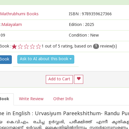
Mathrubhumi Books
ISBN :
9789359627366
:
Malayalam
Edition :
2025
109
Condition : New
Book :
1
out of 5 rating, based on
review(s)
1
1
2
3
4
5
Ask to AI about this book
 Book
Add to Cart
Book
Write Review
Other Info
 in English : Urvasiyum Pareekshithum- Randu Pu
 കെ.വി.എം. രചിച്ച ഉര്‍വ്വശി, പരീക്ഷിത്ത് എന്നീ കൃതികള
്യാഖ്യാനമാണ് ഉര്‍വ്വശി. മൂലകൃതിയില്‍നിന്നും സന്ദര്‍ഭാനുസരണം