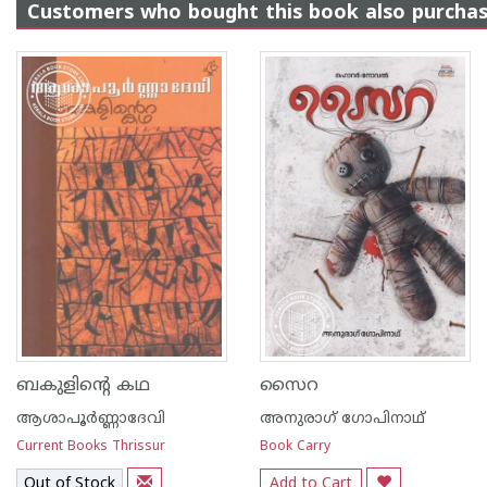
Customers who bought this book also purcha
ബകുളിന്റെ കഥ
സൈറ
ആശാപൂര്‍ണ്ണാദേവി
അനുരാഗ് ഗോപിനാഥ്
Current Books Thrissur
Book Carry
Out of Stock
Add to Cart