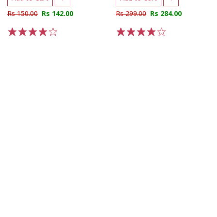
Rs 150.00
Rs 142.00
Rs 299.00
Rs 284.00
1
2
3
4
5
1
2
3
4
5