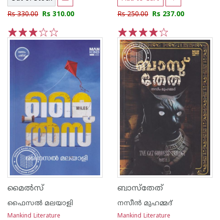
Rs 330.00
Rs 310.00
Rs 250.00
Rs 237.00
1
2
3
4
5
1
2
3
4
5
മൈൽസ്
ബാസ്തേത്
ഫൈസൽ മലയാളി
നസീൻ മുഹമ്മദ്
Mankind Literature
Mankind Literature