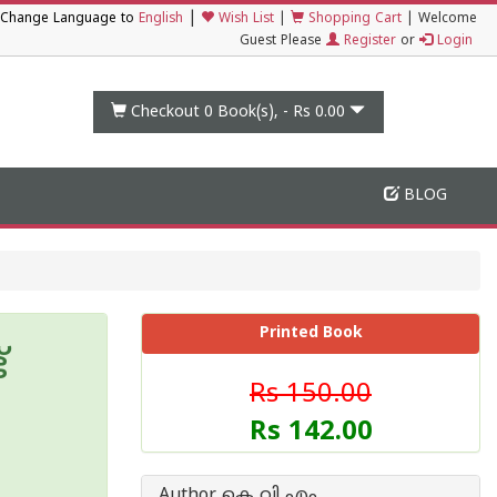
|
Change Language to
English
Wish List
|
Shopping Cart
|
Welcome
Guest Please
Register
or
Login
Checkout 0
Book(s), -
Rs 0.00
BLOG
Printed Book
്
Rs 150.00
Rs 142.00
Author കെ വി എം