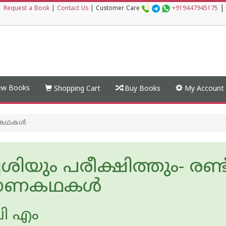
|
|
Request a Book
|
Contact Us
|
Customer Care
+919447945175
w Books
Shopping Cart
Buy Books
My Account
രാണകഥകൾ
വ്വശിയും പരീക്ഷിത്തും- രണ്ട
രാണകഥകൾ
ി എം