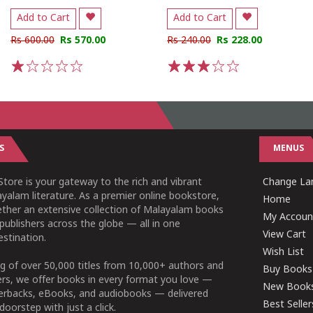
Add to Cart
Add to Cart
Rs 600.00
Rs 570.00
Rs 240.00
Rs 228.00
1
2
3
4
5
1
2
3
4
5
S
MENUS
tore is your gateway to the rich and vibrant
Change Lan
yalam literature. As a premier online bookstore,
Home
ether an extensive collection of Malayalam books
My Accoun
publishers across the globe — all in one
View Cart
stination.
Wish List
g of over 50,000 titles from 10,000+ authors and
Buy Books
ers, we offer books in every format you love —
New Book
perbacks, eBooks, and audiobooks — delivered
Best Seller
doorstep with just a click.