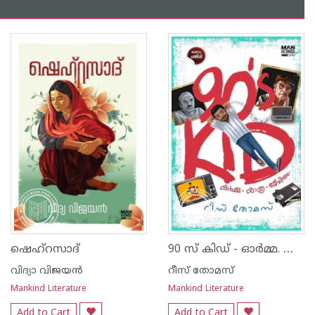
90 സ് കിഡ് - ‌‌ഓര്‍മ്മ. യാത്ര. ജീവിതം.
ഷെഹ്റസാദ്
വിദ്യാ വിജയൻ
റീസ് തോമസ്
Mankind Literature
Mankind Literature
Add to Cart
Add to Cart