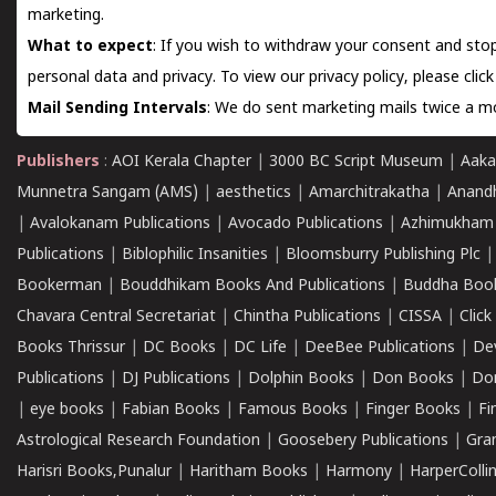
marketing.
What to expect
: If you wish to withdraw your consent and stop
personal data and privacy. To view our privacy policy, please
clic
Mail Sending Intervals
: We do sent marketing mails twice a mo
Publishers
:
AOI Kerala Chapter
|
3000 BC Script Museum
|
Aaka
Munnetra Sangam (AMS)
|
aesthetics
|
Amarchitrakatha
|
Anand
|
Avalokanam Publications
|
Avocado Publications
|
Azhimukham
Publications
|
Biblophilic Insanities
|
Bloomsburry Publishing Plc
Bookerman
|
Bouddhikam Books And Publications
|
Buddha Boo
Chavara Central Secretariat
|
Chintha Publications
|
CISSA
|
Clic
Books Thrissur
|
DC Books
|
DC Life
|
DeeBee Publications
|
De
Publications
|
DJ Publications
|
Dolphin Books
|
Don Books
|
Don
|
eye books
|
Fabian Books
|
Famous Books
|
Finger Books
|
Fi
Astrological Research Foundation
|
Goosebery Publications
|
Gra
Harisri Books,Punalur
|
Haritham Books
|
Harmony
|
HarperCollin