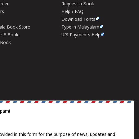
rder
Request a Book
ers
Help / FAQ
Download Fonts
rala Book Store
Type in Malayalam
ur E-Book
UPI Payments Help
E-Book
spam!
ovided in this form for the purpose of news, updates and