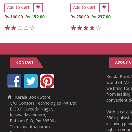
Add to Cart
Add to Cart
Rs 160.00
Rs 152.00
Rs 250.00
Rs 237.00
1
2
3
4
5
1
2
3
4
5
CONTACT
ABOUT U
Kerala Book S
world of Mala
we bring tog
from leading 
Kerala Book Store,
convenient de
C/O Consors Technologies Pvt Ltd,
B-30,Pillaveedu Nagar,
With a catalo
Kesavadasapuram,
350+ publish
Pattom P O, Pin 695004
including pa
Thiruvananthapuram,
right to your 