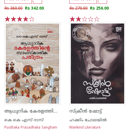
Rs 360.00
Rs 342.00
Rs 270.00
Rs 256.00
1
2
3
4
5
1
2
3
4
5
ആധുനിക കേരളത്തിൻ്റെ സാംസ്‌കാരിക ചരിത്രം
സ്ക്രീൻ ഷോട്ട്
കെ കെ എസ് ദാസ്
ഹക്കിം ചോലയില്‍
Pusthaka Prasadhaka Sangham
Mankind Literature