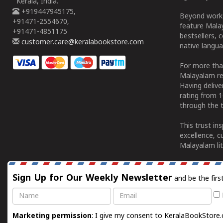
Kerala, India.
+919447945175,
Beyond works
+91471-2554670,
feature Malay
+91471-4851175
bestsellers, 
customer.care@keralabookstore.com
native langua
For more tha
Malayalam re
Having deliv
rating from 
through the t
This trust in
excellence, c
Malayalam lit
Sign Up for Our Weekly Newsletter
and be the firs
Name
Email
Marketing permission
: I give my consent to KeralaBookStore.