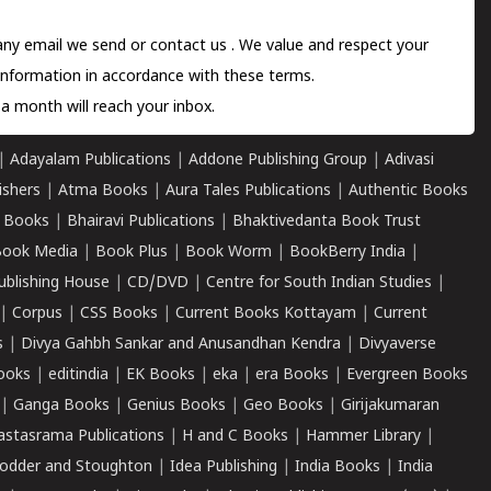
 any email we send or
contact us
. We value and respect your
information in accordance with these terms.
a month will reach your inbox.
|
Adayalam Publications
|
Addone Publishing Group
|
Adivasi
ishers
|
Atma Books
|
Aura Tales Publications
|
Authentic Books
 Books
|
Bhairavi Publications
|
Bhaktivedanta Book Trust
ook Media
|
Book Plus
|
Book Worm
|
BookBerry India
|
ublishing House
|
CD/DVD
|
Centre for South Indian Studies
|
|
Corpus
|
CSS Books
|
Current Books Kottayam
|
Current
s
|
Divya Gahbh Sankar and Anusandhan Kendra
|
Divyaverse
ooks
|
editindia
|
EK Books
|
eka
|
era Books
|
Evergreen Books
|
Ganga Books
|
Genius Books
|
Geo Books
|
Girijakumaran
astasrama Publications
|
H and C Books
|
Hammer Library
|
odder and Stoughton
|
Idea Publishing
|
India Books
|
India