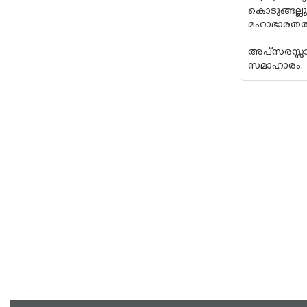
കൊടുങ്ങല്
മഹാഭാരതത്ത
അപ്‌സരസ്സ
സമാഹാരം.