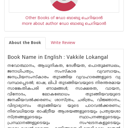
Other Books of ഡോ ബാബു ചെറിയാന്‍
more about author ഡോ ബാബു ചെറിയാന്‍
About the Book
Write Review
Book Name in English : Vakkile Lokangal
നവോത്ഥാനം, ആധുനികത, ദേശീയത, പൊതുമണ്ഡലം,
ജനാധിപത്യം, സംസ്കാര വ്യവസായം,
ജനപ്രിയസംസ്കാരം തുടങ്ങിയ വ്യവഹാരങ്ങളുടെ വ്യ
വസ്ഥപ്പെടൽ; ഭാഷ, ലിപി തുടങ്ങിയവയുടെ നിരന്തരമായ
സാങ്കേതികപരി ണാമങ്ങൾ; സാക്ഷരത, വായന,
വിനോദം, ലോകബോധം തുടങ്ങിയവയുടെ
ജനകീയവൽക്കരണം; ശാസ്ത്രം, ചരിത്രം, വിജ്ഞാനം,
വിദ്യാഭ്യാസം തുടങ്ങിയവ യുടെ പാഠവൽക്കരണം;
നിരവധിയായ രാഷ്ട്രീയ ആശയങ്ങളുടെയും പ്രത്യയശാ
സ്ത്രങ്ങളുടെയും സ്ഥാപനങ്ങളുടെയും
പ്രസ്ഥാനങ്ങളുടെയും സംഘടനകളുടെയും