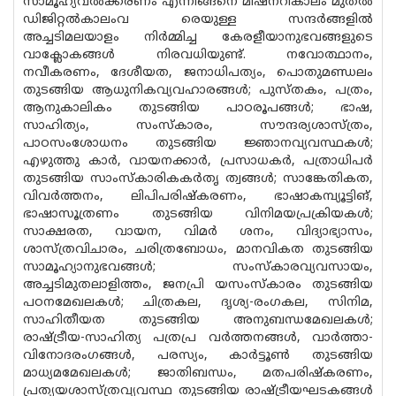
സാമൂഹ്യവൽക്കരണം എന്നിങ്ങനെ മിഷനറികാലം മുതൽ
ഡിജിറ്റൽകാലംവ രെയുള്ള സന്ദർങ്ങളിൽ
അച്ചടിമലയാളം നിർമ്മിച്ച കേരളീയാനുഭവങ്ങളുടെ
വാ‌ക്ലോകങ്ങൾ നിരവധിയുണ്ട്. നവോത്ഥാനം,
നവീകരണം, ദേശീയത, ജനാധിപത്യം, പൊതുമണ്ഡലം
തുടങ്ങിയ ആധുനികവ്യവഹാരങ്ങൾ; പുസ്തകം, പത്രം,
ആനുകാലികം തുടങ്ങിയ പാഠരൂപങ്ങൾ; ഭാഷ,
സാഹിത്യം, സംസ്കാരം, സൗന്ദര്യശാസ്ത്രം,
പാഠസംശോധനം തുടങ്ങിയ ജ്ഞാനവ്യവസ്ഥകൾ;
എഴുത്തു കാർ, വായനക്കാർ, പ്രസാധകർ, പത്രാധിപർ
തുടങ്ങിയ സാംസ്കാരികകർതൃ ത്വങ്ങൾ; സാങ്കേതികത,
വിവർത്തനം, ലിപിപരിഷ്‌കരണം, ഭാഷാകമ്പ്യൂട്ടിങ്,
ഭാഷാസൂത്രണം തുടങ്ങിയ വിനിമയപ്രക്രിയകൾ;
സാക്ഷരത, വായന, വിമർ ശനം, വിദ്യാഭ്യാസം,
ശാസ്ത്രവിചാരം, ചരിത്രബോധം, മാനവികത തുടങ്ങിയ
സാമൂഹ്യാനുഭവങ്ങൾ; സംസ്കാരവ്യവസായം,
അച്ചടിമുതലാളിത്തം, ജനപ്രി യസംസ്കാരം തുടങ്ങിയ
പഠനമേഖലകൾ; ചിത്രകല, ദൃശ്യ-രംഗകല, സിനിമ,
സാഹിതീയത തുടങ്ങിയ അനുബന്ധമേഖലകൾ;
രാഷ്ട്രീയ-സാഹിത്യ പത്രപ്ര വർത്തനങ്ങൾ, വാർത്താ-
വിനോദരംഗങ്ങൾ, പരസ്യം, കാർട്ടൂൺ തുടങ്ങിയ
മാധ്യമമേഖലകൾ; ജാതിബന്ധം, മതപരിഷ്‌കരണം,
പ്രത്യയശാസ്ത്രവ്യവസ്ഥ തുടങ്ങിയ രാഷ്ട്രീയഘടകങ്ങൾ