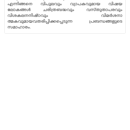
എന്നിങ്ങനെ വിപുലവും വ്യാപകവുമായ വിഷയ
ലോകങ്ങൾ ചരിത്രബദ്ധവും വസ്‌തുതാപരവും
വിശകലനനിഷ്ഠവും വിമർശനാ
ത്മകവുമായവതരിപ്പിക്കപ്പെടുന്ന പ്രബന്ധങ്ങളുടെ
സമാഹാരം.