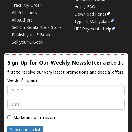
Track My Order
Help / FAQ
All Publishers
Download Fonts
All Authors
Type in Malayalam
Sell On Kerala Book Store
UPI Payments Help
Publish your E-Book
Sell your E-Book
Sign Up for Our Weekly Newsletter
and be the
first to receive our very latest promotions and special offers.
We don't spam!
Name
Email
Marketing permission
Subscribe to list