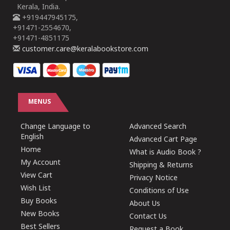
Kerala, India.
+919447945175,
+91471-2554670,
+91471-4851175
customer.care@keralabookstore.com
MENUS
Change Language to
Advanced Search
English
Advanced Cart Page
Home
What is Audio Book ?
My Account
Shipping & Returns
View Cart
Privacy Notice
Wish List
Conditions of Use
Buy Books
About Us
New Books
Contact Us
Best Sellers
Request a Book