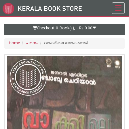
Toggl
Go
navig
to
Home
Page
Checkout 0
Book(s), -
Rs 0.00
Home
പഠനം
വാക്കിലെ ലോകങ്ങൾ