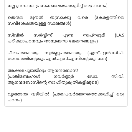
നല്ല പ്രസംഗം പ്രസംഗകലയെക്കുറിച്ച് ഒരു പഠനം)
തെന്മല മുതൽ തസ്രാക്കു വരെ (കേരളത്തിലെ
സവിശേഷതയുള്ള സ്ഥലങ്ങൾ)
സിവിൽ സർവ്വീസ് എന്ന സ്വ‌പ്നഭൂമി (LA.S
പരീക്ഷാപഠനവും അനുബന്ധ ലേഖനങ്ങളും)
പീതപതാകയും സ്വർണ്ണപതാകയും (എസ്.എൻ.ഡി.പി.
യോഗത്തിന്റെയും എൻ.എസ്.എസിന്റെയും കഥ)
അക്ഷരപൂജയിലും ആനന്ദബോസ്
(പശ്ചിമബംഗാൾ ഗവർണ്ണർ ഡോ. സി.വി.
ആനന്ദബോസിൻ്റെ സാഹിത്യകൃതികളിലൂടെ)
വൃത്താന്ത വഴിയിൽ (പത്രപ്രവർത്തനത്തെക്കുറിച്ച് ഒരു
പഠനം)