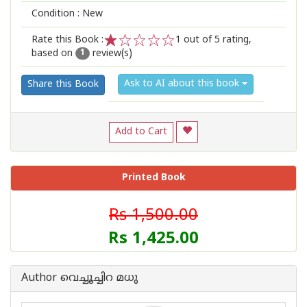
Condition : New
Rate this Book :
1
out of 5 rating,
based on
review(s)
1
2
3
4
5
1
Ask to AI about this book
Share this Book
Add to Cart
Printed Book
Rs 1,500.00
Rs 1,425.00
Author വെച്ചൂച്ചിറ മധു