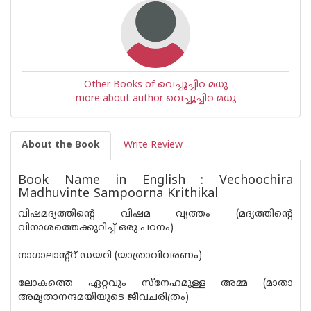
Other Books of വെച്ചൂച്ചിറ മധു
more about author വെച്ചൂച്ചിറ മധു
About the Book
Write Review
Book Name in English : Vechoochira
Madhuvinte Sampoorna Krithikal
വിഷമദ്യത്തിന്റെ വിഷമ വൃത്തം (മദ്യത്തിന്റെ
വിനാശത്തെക്കുറിച്ച് ഒരു പഠനം)
നാഗാലാന്റ്റ് ഡയറി (യാത്രാവിവരണം)
ലോകത്തെ ഏറ്റവും സ്നേഹമുള്ള അമ്മ (മാതാ
അമൃതാനന്ദമയിയുടെ ജീവചരിത്രം)