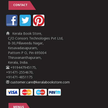
CONTACT
Kerala Book Store,
C/O Consors Technologies Pvt Ltd,
B-30,Pillaveedu Nagar,
Kesavadasapuram,
Pattom P O, Pin 695004
Thiruvananthapuram,
Kerala, India.
+919447945175,
+91471-2554670,
+91471-4851175
customer.care@keralabookstore.com
MENUS