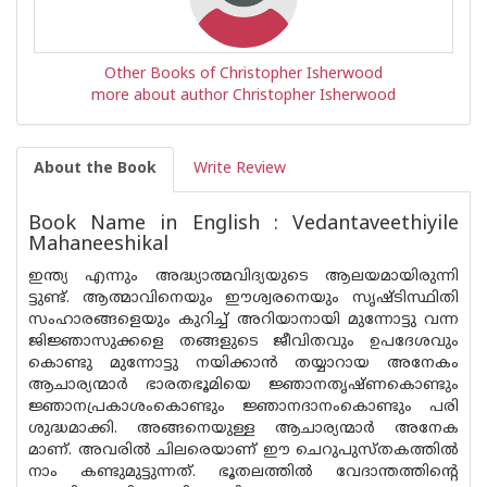
Other Books of Christopher Isherwood
more about author Christopher Isherwood
About the Book
Write Review
Book Name in English : Vedantaveethiyile
Mahaneeshikal
ഇന്ത്യ എന്നും അദ്ധ്യാത്മവിദ്യയുടെ ആലയമായിരുന്നി
ട്ടുണ്ട്. ആത്മാവിനെയും ഈശ്വരനെയും സൃഷ്‌ടിസ്ഥിതി
സംഹാരങ്ങളെയും കുറിച്ച് അറിയാനായി മുന്നോട്ടു വന്ന
ജിജ്ഞാസുക്കളെ തങ്ങളുടെ ജീവിതവും ഉപദേശവും
കൊണ്ടു മുന്നോട്ടു നയിക്കാൻ തയ്യാറായ അനേകം
ആചാര്യന്മാർ ഭാരതഭൂമിയെ ജ്ഞാനതൃഷ്ണകൊണ്ടും
ജ്ഞാനപ്രകാശംകൊണ്ടും ജ്ഞാനദാനംകൊണ്ടും പരി
ശുദ്ധമാക്കി. അങ്ങനെയുള്ള ആചാര്യന്മാർ അനേക
മാണ്. അവരിൽ ചിലരെയാണ് ഈ ചെറുപുസ്‌തകത്തിൽ
നാം കണ്ടുമുട്ടുന്നത്. ഭൂതലത്തിൽ വേദാന്തത്തിന്റെ