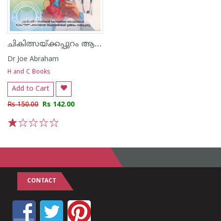
ചികിത്സയ്ക്കപ്പുറം ആരോഗ്യം ഡോക്ട‌ർമാരുടെ കാഴ്ചപ്പാടുകൾ
Dr Joe Abraham
H and C Books
Add to Cart
Rs 150.00
Rs 142.00
1
2
3
4
5
CONTACT