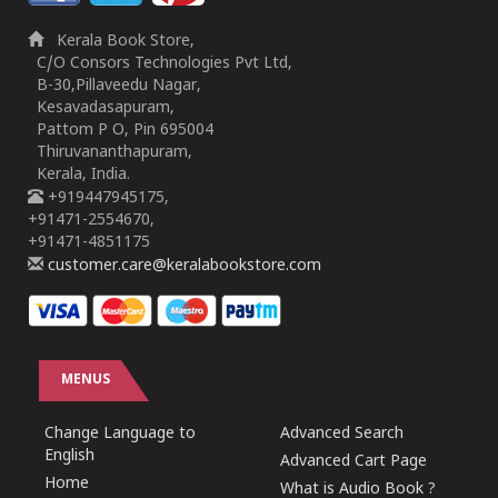
Kerala Book Store,
C/O Consors Technologies Pvt Ltd,
B-30,Pillaveedu Nagar,
Kesavadasapuram,
Pattom P O, Pin 695004
Thiruvananthapuram,
Kerala, India.
+919447945175,
+91471-2554670,
+91471-4851175
customer.care@keralabookstore.com
MENUS
Change Language to
Advanced Search
English
Advanced Cart Page
Home
What is Audio Book ?