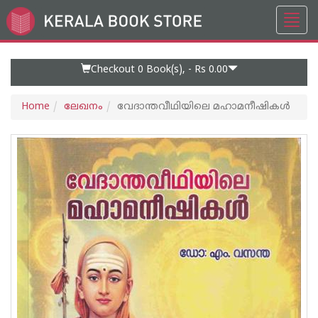
Toggl
Go
navig
to
Home
Page
Checkout 0
Book(s), -
Rs 0.00
Home
ലേഖനം
വേദാന്തവീഥിയിലെ മഹാമനീഷികൾ