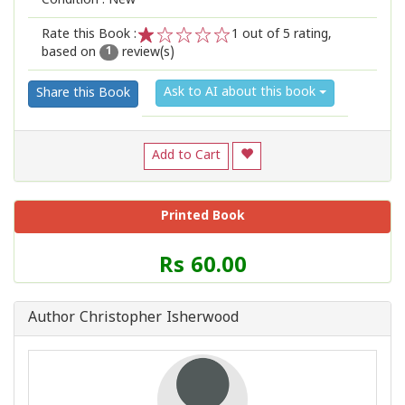
Condition : New
Rate this Book :
1
out of 5 rating,
based on
review(s)
1
2
3
4
5
1
Ask to AI about this book
Share this Book
Add to Cart
Printed Book
Price
Rs 60.00
of
this
Book
Author Christopher Isherwood
is