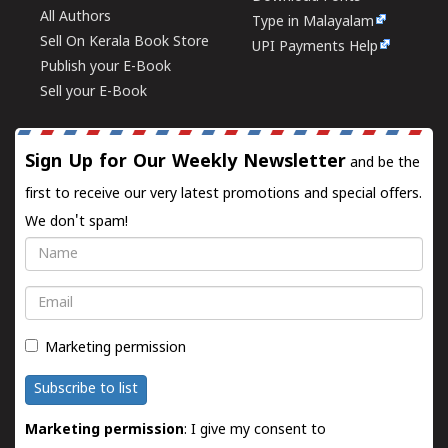
All Authors
Type in Malayalam
Sell On Kerala Book Store
UPI Payments Help
Publish your E-Book
Sell your E-Book
Sign Up for Our Weekly Newsletter
and be the
first to receive our very latest promotions and special offers.
We don't spam!
Name
Email
Marketing permission
Subscribe to list
Marketing permission
: I give my consent to