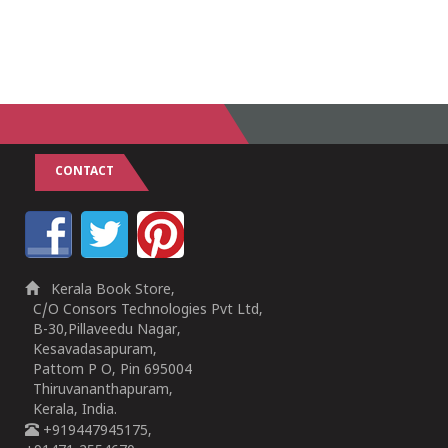
CONTACT
Kerala Book Store,
C/O Consors Technologies Pvt Ltd,
B-30,Pillaveedu Nagar,
Kesavadasapuram,
Pattom P O, Pin 695004
Thiruvananthapuram,
Kerala, India.
+919447945175,