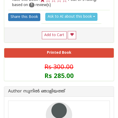
based on
review(s)
1
2
3
4
5
1
Ask to AI about this book
Share this Book
Add to Cart
Printed Book
Rs 300.00
Rs 285.00
Author സുനില്‍ ഞാളിയത്ത്