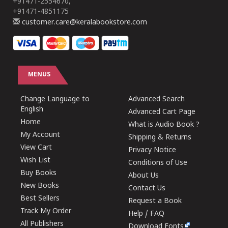
+91471-2554670,
+91471-4851175
customer.care@keralabookstore.com
MENUS
Change Language to
Advanced Search
English
Advanced Cart Page
Home
What is Audio Book ?
My Account
Shipping & Returns
View Cart
Privacy Notice
Wish List
Conditions of Use
Buy Books
About Us
New Books
Contact Us
Best Sellers
Request a Book
Track My Order
Help / FAQ
All Publishers
Download Fonts