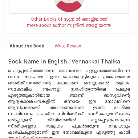
Other Books of സുനില്‍ ഞാളിയത്ത്
more about author സുനില്‍ ഞാളിയത്ത്
About the Book
Write Review
Book Name in English : Vennakkal Thalika
ചെറുപ്പത്തിൽത്തന്നെ വൈധവ്യം ഏറ്റുവാങ്ങേണ്ടിവന്ന
വന്ദന ഭട്ടാചാര്യ എന്ന പെൺകുട്ടിയുടെ ശ്രമകരമായ
അതിജീവനത്തിൻ്റെ കഥയാണ് വെണ്ണക്കൽ തളിക.
സമകാലിക ബംഗാളി സാഹിത്യത്തിലെ പ്രമുഖ
എഴുത്തുകാരിയായ ബാണി ബസുവിൻ്റെ
ആദ്യകാലരചനകളിൽ ഒന്നായ ഈ നോവലിനെ
ആസ്‌പദമാക്കി അപർണസെൻ ഇതേ പേരിൽ
സംവിധാനം ചെയ്ത സിനിമയ്ക്ക് ദേശീയപുരസ്‌കാരം
ലഭിച്ചിട്ടുണ്ട്. ജീവിതത്തിൽ ഒറ്റപ്പെട്ടുപോകുന്ന
സ്ത്രീകളോട് സമൂഹം പുലർത്തുന്ന നിലപാടും
കാഴ്ച്‌ചപ്പാടുമാണ് ഈ നോവലിലൂടെ എഴുത്തു കാരി