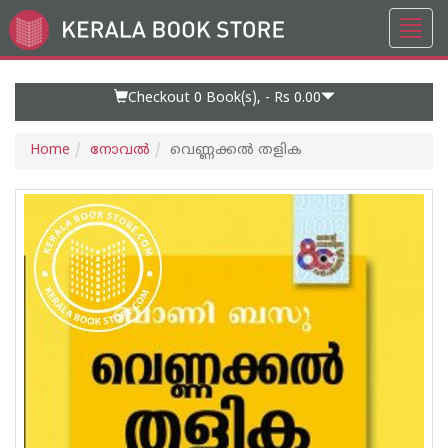
Toggl
Go
navig
to
Home
Page
Checkout 0
Book(s), -
Rs 0.00
Home
നോവല്‍
വെണ്ണക്കൽ തളിക