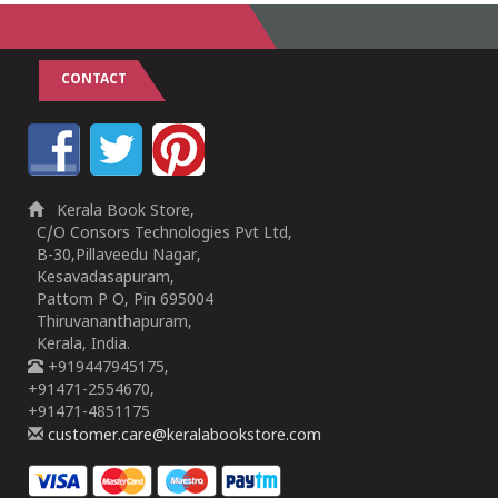
CONTACT
Kerala Book Store,
C/O Consors Technologies Pvt Ltd,
B-30,Pillaveedu Nagar,
Kesavadasapuram,
Pattom P O, Pin 695004
Thiruvananthapuram,
Kerala, India.
+919447945175,
+91471-2554670,
+91471-4851175
customer.care@keralabookstore.com