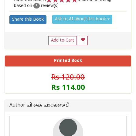
based on
review(s)
1
2
3
4
5
1
Ask to AI about this book
Share this Book
Add to Cart
Printed Book
Rs 120.00
Rs 114.00
Author പി കെ പാറക്കടവ്