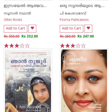
ഇസ്രയേൽ ആത്മവഞ്ചനകളുടെ പുരാവൃത്തം
ഒരു സുന്ദരിയുടെ ആത്മകഥ
സൂസന്‍ നഥാന്‍
പി കേശവദേവ്‌
Other Books
Poorna Publications
Add to Cart
Add to Cart
Rs 350.00
Rs 332.00
Rs 260.00
Rs 247.00
1
2
3
4
5
1
2
3
4
5