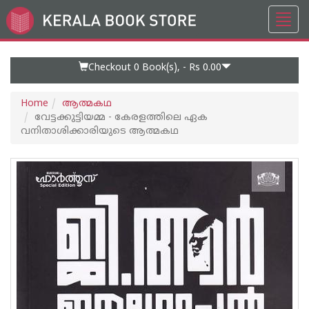
Toggl
Go
navig
to
Home
Page
Checkout 0
Book(s), -
Rs 0.00
Home
ആത്മകഥ
വേട്ടക്കുട്ടിയമ്മ - കേരളത്തിലെ ഏക
വനിതാശിക്കാരിയുടെ ആത്മകഥ