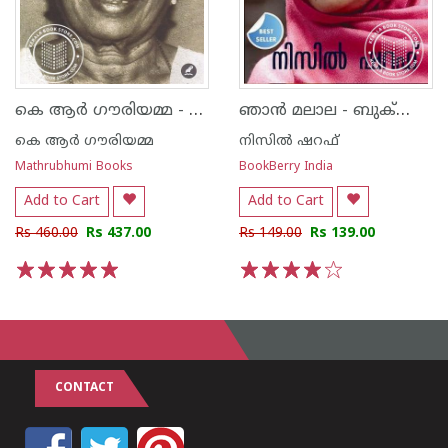
കെ ആര്‍ ഗൗരിയമ്മ - ആത്മകഥ
ഞാ‌ന്‍ മലാല - ബുക്‍ബെറി എഡിഷന്‍ -
കെ ആര്‍ ഗൗരിയമ്മ
നിസില്‍ ഷറഫ്
Mathrubhumi Books
BookBerry India
Add to Cart
Add to Cart
Rs 460.00
Rs 437.00
Rs 149.00
Rs 139.00
1
2
3
4
5
1
2
3
4
5
CONTACT