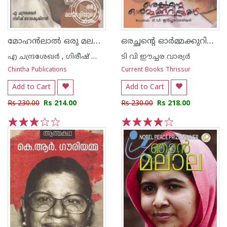
മോഹ‌ന്‍ലാല്‍ ഒരു മലയാളിയുടെ ജീവിതം
ഒരച്ഛന്റെ ഓര്‍മ്മക്കുറിപ്പുകള്‍
എ ചന്ദ്രശേഖര്‍ , ഗിരീഷ് ബാലകൃഷ്ണന്‍
ടി വി ഈച്ചര വാര്യര്‍
Chintha Publications
Current Books Thrissur
Add to Cart
Add to Cart
Rs 230.00
Rs 214.00
Rs 230.00
Rs 218.00
1
2
3
4
5
1
2
3
4
5