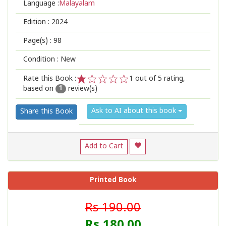
Language :
Malayalam
Edition :
2024
Page(s) :
98
Condition : New
Rate this Book :
1
out of 5 rating,
based on
review(s)
1
2
3
4
5
1
Ask to AI about this book
Share this Book
Add to Cart
Printed Book
Rs 190.00
Rs 180.00