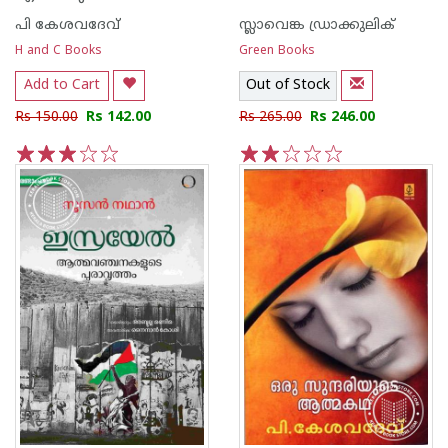
പി കേശവദേവ്‌
സ്ലാവെങ്ക ഡ്രാക്കുലിക്
H and C Books
Green Books
Add to Cart
Out of Stock
Rs 150.00
Rs 142.00
Rs 265.00
Rs 246.00
1
2
3
4
5
1
2
3
4
5