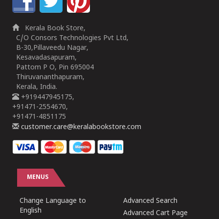
Kerala Book Store,
C/O Consors Technologies Pvt Ltd,
B-30,Pillaveedu Nagar,
Kesavadasapuram,
Pattom P O, Pin 695004
Thiruvananthapuram,
Kerala, India.
+919447945175,
+91471-2554670,
+91471-4851175
customer.care@keralabookstore.com
MENUS
Change Language to
Advanced Search
English
Advanced Cart Page