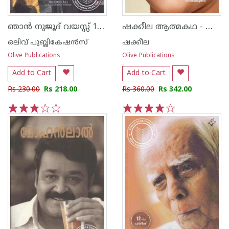
ഞാന്‍ നുജൂദ് വയസ്സ് 10 വിവാഹ മോചിത
ഷക്കീല ആത്മകഥ - ഷക്കീല
ഒലിവ് പുബ്ലികേഷ‌ന്‍സ്
ഷക്കീല
Olive Publications
Olive Publications
Add to Cart
Add to Cart
Rs 230.00
Rs 218.00
Rs 360.00
Rs 342.00
1
2
3
4
5
1
2
3
4
5