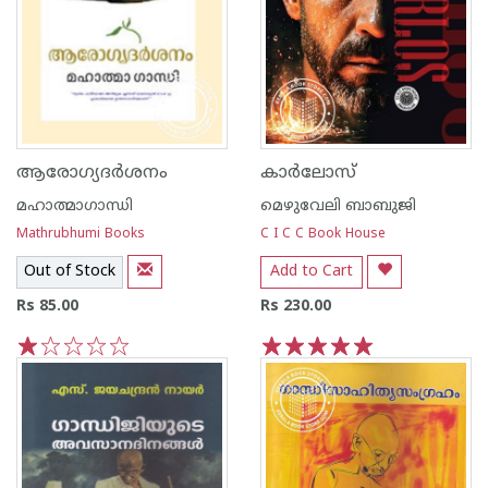
ആരോഗ്യദര്‍ശനം
കാര്‍ലോസ്
മഹാത്മാഗാന്ധി
മെഴുവേലി ബാബുജി
Mathrubhumi Books
C I C C Book House
Out of Stock
Add to Cart
Rs 85.00
Rs 230.00
1
2
3
4
5
1
2
3
4
5