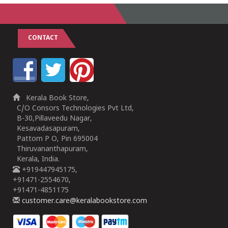
CONTACT
Kerala Book Store,
C/O Consors Technologies Pvt Ltd,
B-30,Pillaveedu Nagar,
Kesavadasapuram,
Pattom P O, Pin 695004
Thiruvananthapuram,
Kerala, India.
+919447945175,
+91471-2554670,
+91471-4851175
customer.care@keralabookstore.com