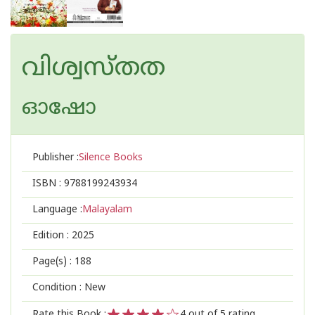
വിശ്വസ്തത
ഓഷോ
Publisher :
Silence Books
ISBN :
9788199243934
Language :
Malayalam
Edition :
2025
Page(s) :
188
Condition : New
Rate this Book :
4
out of 5 rating,