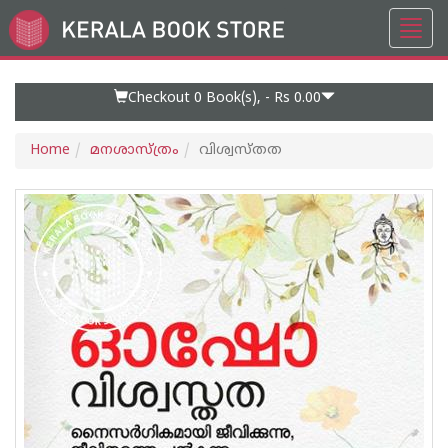
Toggl
Go
navig
to
Home
Page
Checkout 0
Book(s), -
Rs 0.00
Home
മനശാസ്ത്രം
വിശ്വസ്തത