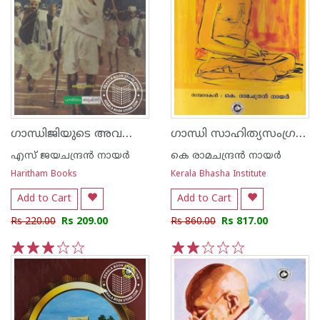
ഗാന്ധിജിയുടെ അവസാന ദിനങ്ങള്‍
ഗാന്ധി സാഹിത്യസംഗ്രഹം
എസ്‌ ജയചന്ദ്രന്‍‌ നായര്‍‌
കെ രാമചന്ദ്രന്‍ നായര്‍
Haritham Books
Kerala Bhasha Institute
Add to Cart
Add to Cart
Rs 220.00
Rs 209.00
Rs 860.00
Rs 817.00
1
2
3
4
5
1
2
3
4
5