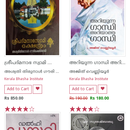
ശ്രീപദ്മനാഭ സ്വാമി ക്ഷേത്രം
അറിയുന്ന ഗാന്ധി അറിയാത്ത ഗാന്ധി
അശ്വതി തിരുനാള്‍ ഗൗരി ലക്ഷ്മി ഭായി
അജിത് വെണ്ണിയൂര്‍
Kerala Bhasha Institute
Kerala Bhasha Institute
Add to Cart
Add to Cart
Rs 850.00
Rs 190.00
Rs 180.00
1
2
3
4
5
1
2
3
4
5