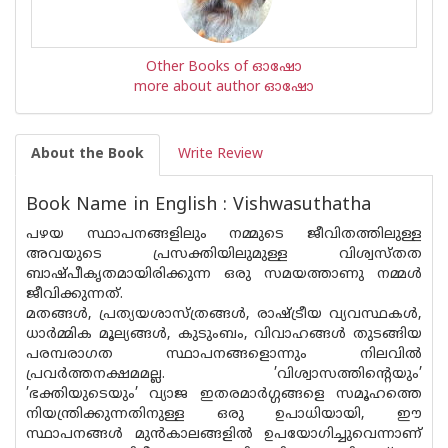
Other Books of ഓഷോ
more about author ഓഷോ
About the Book
Write Review
Book Name in English : Vishwasuthatha
പഴയ സ്ഥാപനങ്ങളിലും നമ്മുടെ ജീവിതത്തിലുള്ള
അവയുടെ പ്രസക്തിയിലുമുള്ള വിശ്വസ്തത
ബാഷ്പീകൃതമായിരിക്കുന്ന ഒരു സമയത്താണു നമ്മൾ
ജീവിക്കുന്നത്.
മതങ്ങൾ, പ്രത്യയശാസ്ത്രങ്ങൾ, രാഷ്ട്രീയ വ്യവസ്ഥകൾ,
ധാർമ്മിക മൂല്യങ്ങൾ, കുടുംബം, വിവാഹങ്ങൾ തുടങ്ങിയ
പരമ്പരാഗത സ്ഥാപനങ്ങളൊന്നും നിലവിൽ
പ്രവർത്തനക്ഷമമല്ല. ’വിശ്വാസത്തിൻ്റെയും’
’ഭക്തിയുടെയും’ വ്യാജ ഇതരമാർഗ്ഗങ്ങളെ സമൂഹത്തെ
നിയന്ത്രിക്കുന്നതിനുള്ള ഒരു ഉപാധിയായി, ഈ
സ്ഥാപനങ്ങൾ മുൻകാലങ്ങളിൽ ഉപയോഗിച്ചുവെന്നാണ്