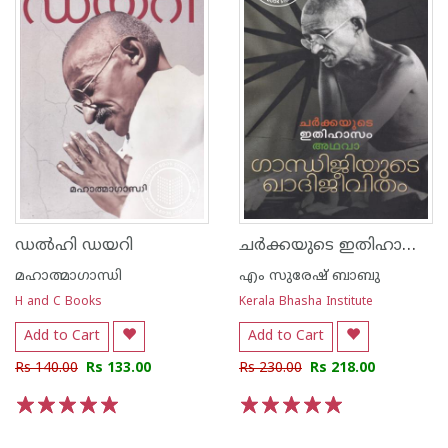
ചര്‍ക്കയുടെ ഇതിഹാസം അഥവാ ഗാന്ധിജിയുടെ ഖാദിജീവിതം
ഡല്‍ഹി ഡയറി
മഹാത്മാഗാന്ധി
എം സുരേഷ് ബാബു
H and C Books
Kerala Bhasha Institute
Add to Cart
Add to Cart
Rs 140.00
Rs 133.00
Rs 230.00
Rs 218.00
1
2
3
4
5
1
2
3
4
5