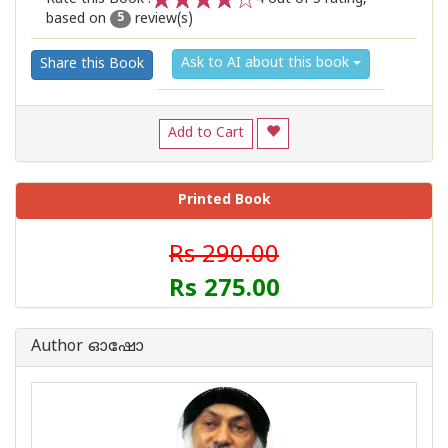
based on
review(s)
1
2
3
4
5
5
Ask to AI about this book
Share this Book
Add to Cart
Printed Book
Rs 290.00
Rs 275.00
Author ഓഷോ