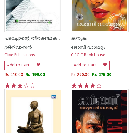
പടച്ചോന്‍റെ തിരക്കഥകള്‍
കന്യക
ശ്രീനിവാസന്‍
ജോസി വാഗമറ്റം
Olive Publications
C I C C Book House
Add to Cart
Add to Cart
Rs 210.00
Rs 199.00
Rs 290.00
Rs 275.00
1
2
3
4
5
1
2
3
4
5