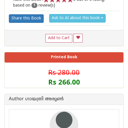
based on
review(s)
1
2
3
4
5
1
Ask to AI about this book
Share this Book
Add to Cart
Printed Book
Rs 280.00
Rs 266.00
Author ഗായത്രി അരുണ്‍