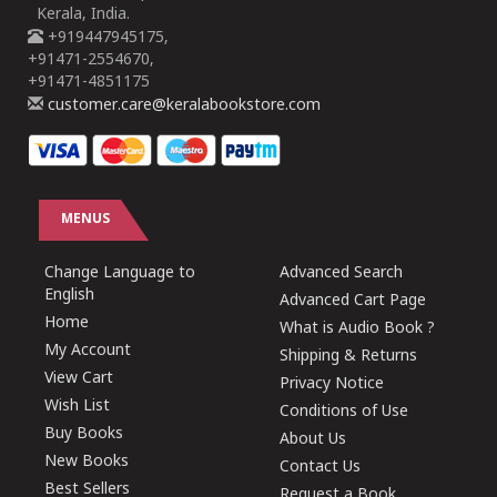
Kerala, India.
+919447945175,
+91471-2554670,
+91471-4851175
customer.care@keralabookstore.com
MENUS
Change Language to
Advanced Search
English
Advanced Cart Page
Home
What is Audio Book ?
My Account
Shipping & Returns
View Cart
Privacy Notice
Wish List
Conditions of Use
Buy Books
About Us
New Books
Contact Us
Best Sellers
Request a Book