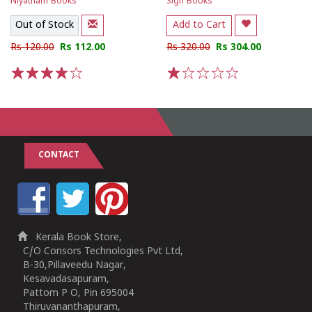
Niyatham Books
Sign Books
Out of Stock
Add to Cart
Rs 120.00
Rs 112.00
Rs 320.00
Rs 304.00
1
2
3
4
5
1
2
3
4
5
CONTACT
Kerala Book Store,
C/O Consors Technologies Pvt Ltd,
B-30,Pillaveedu Nagar,
Kesavadasapuram,
Pattom P O, Pin 695004
Thiruvananthapuram,