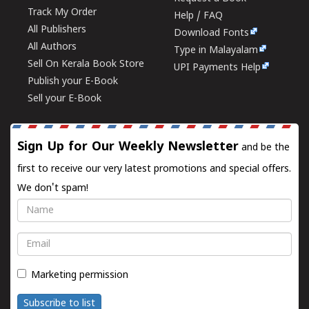
Track My Order
Help / FAQ
All Publishers
Download Fonts
All Authors
Type in Malayalam
Sell On Kerala Book Store
UPI Payments Help
Publish your E-Book
Sell your E-Book
Sign Up for Our Weekly Newsletter
and be the
first to receive our very latest promotions and special offers.
We don't spam!
Name
Email
Marketing permission
Subscribe to list