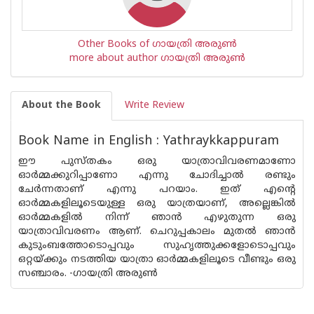
Other Books of ഗായത്രി അരുണ്‍
more about author ഗായത്രി അരുണ്‍
About the Book
Write Review
Book Name in English : Yathraykkappuram
ഈ പുസ്തകം ഒരു യാത്രാവിവരണമാണോ
ഓർമ്മക്കുറിപ്പാണോ എന്നു ചോദിച്ചാൽ രണ്ടും
ചേർന്നതാണ് എന്നു പറയാം. ഇത് എന്റെ
ഓർമ്മകളിലൂടെയുള്ള ഒരു യാത്രയാണ്, അല്ലെങ്കിൽ
ഓർമ്മകളിൽ നിന്ന് ഞാൻ എഴുതുന്ന ഒരു
യാത്രാവിവരണം ആണ്. ചെറുപ്പകാലം മുതൽ ഞാൻ
കുടുംബത്തോടൊപ്പവും സുഹൃത്തുക്കളോടൊപ്പവും
ഒറ്റയ്ക്കും നടത്തിയ യാത്രാ ഓർമ്മകളിലൂടെ വീണ്ടും ഒരു
സഞ്ചാരം. -ഗായത്രി അരുൺ