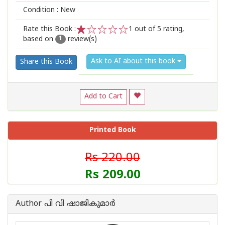
Condition : New
Rate this Book :
1
out of 5 rating,
based on
review(s)
1
2
3
4
5
1
Ask to AI about this book
Share this Book
Add to Cart
Printed Book
Rs 220.00
Rs 209.00
Author പി വി ഷാജികുമാര്‍