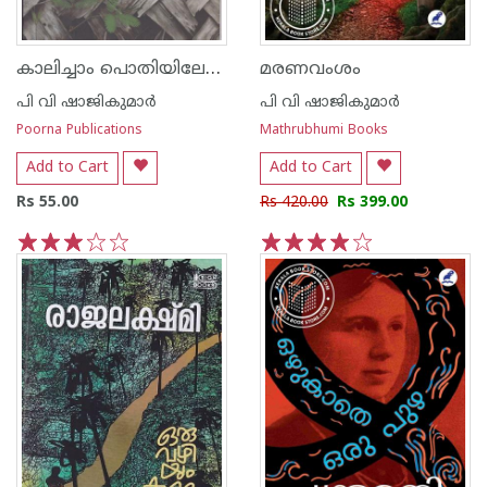
കാലിച്ചാം പൊതിയിലേക്ക് ഒരു ഹാഫ് ടിക്കറ്റ്
മരണവംശം
പി വി ഷാജികുമാര്‍
പി വി ഷാജികുമാര്‍
Poorna Publications
Mathrubhumi Books
Add to Cart
Add to Cart
Rs 55.00
Rs 420.00
Rs 399.00
1
2
3
4
5
1
2
3
4
5