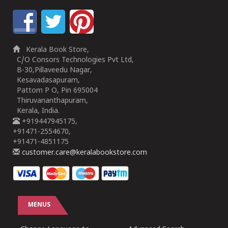
Kerala Book Store,
C/O Consors Technologies Pvt Ltd,
B-30,Pillaveedu Nagar,
Kesavadasapuram,
Pattom P O, Pin 695004
Thiruvananthapuram,
Kerala, India.
+919447945175,
+91471-2554670,
+91471-4851175
customer.care@keralabookstore.com
MENUS