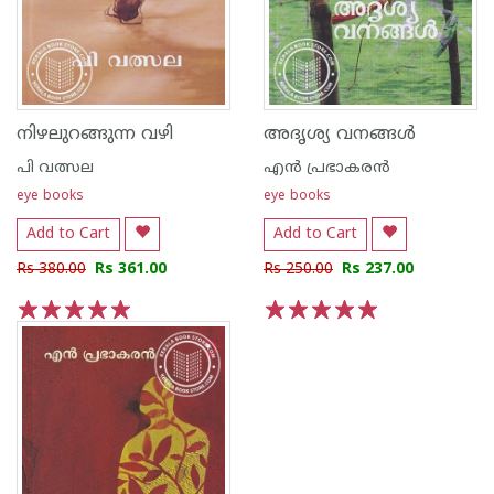
നിഴലുറങ്ങുന്ന വഴി
അദൃശ്യ വനങ്ങൾ
പി വത്സല
എന്‍ പ്രഭാകരന്‍
eye books
eye books
Add to Cart
Add to Cart
Rs 380.00
Rs 361.00
Rs 250.00
Rs 237.00
1
2
3
4
5
1
2
3
4
5