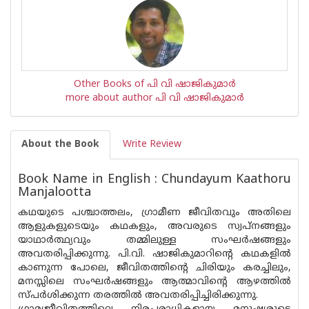
Other Books of പി വി ഷാജികുമാര്‍
more about author പി വി ഷാജികുമാര്‍
About the Book
Write Review
Book Name in English : Chundayum Kaathoru
Manjalootta
കഥയുടെ പശ്ചാത്തലം, ഗ്രാമീണ ജീവിതവും അതിലെ
ആളുകളുടെയും കഥകളും, അവരുടെ സ്വപ്‌നങ്ങളും
യാഥാർത്ഥ്യവും തമ്മിലുള്ള സംഘർഷങ്ങളും
അവതരിപ്പിക്കുന്നു. പി.വി. ഷാജികുമാറിന്റെ കഥകളിൽ
കാണുന്ന പോലെ, ജീവിതത്തിന്റെ ചിരിയും കരച്ചിലും,
മനസ്സിലെ സംഘർഷങ്ങളും ആത്മാവിന്റെ ആഴത്തിൽ
സ്പർശിക്കുന്ന തരത്തിൽ അവതരിപ്പിച്ചിരിക്കുന്നു.