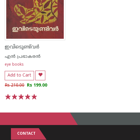
ഇവിടെുണ്ട്‌വർ
എന്‍ പ്രഭാകരന്‍
eye books
Add to Cart
Rs 210.00
Rs 199.00
1
2
3
4
5
CONTACT