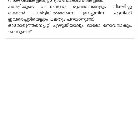
അക്കാദമികളിൽ,ഉദ്യോഗസ്ഥകസേരകളിൽ…
പാർട്ടിയുടെ ചലനങ്ങളും രൂപഭാവങ്ങളും വീക്ഷിച്ചു
കൊണ്ട് പാർട്ടിയിൽത്തന്നെ ഉറച്ചുനിന്ന എനിക്ക്
ഇവരെപ്പറ്റിയെല്ലാം പലതും പറയാനുണ്ട്.
ഓരോരുത്തനെപ്പറ്റി എഴുതിയാലും ഓരോ നോവലാകും.
-ചെറുകാട്