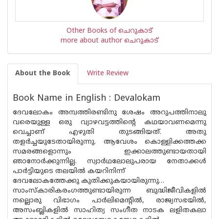
Other Books of ചെറുകാട്
more about author ചെറുകാട്
About the Book
Write Review
Book Name in English : Devalokam
ദേവലോകം അമ്പത്തിരണ്ടിനു ശേഷം അറുപത്തിനാലു
വരെയുള്ള ഒരു വ്യാഴവട്ടത്തിന്റെ കഥയാവണമെന്നു
വെച്ചാണ് എഴുതി തുടങ്ങിയത്. അതു
തളർച്ചയുടേതായിരുന്നു. ആവേശം കൊള്ളിക്കത്തക്ക
സമരങ്ങളൊന്നും ഇക്കാലത്തുണ്ടായതായി
ഞാനോർക്കുന്നില്ല. സ്വാർഥലോലുപരായ നേതാക്കൾ
പാർട്ടിയുടെ തലയിൽ കയറിനിന്ന്
ദേവലോകത്തേക്കു കുതിക്കുകയായിരുന്നു…
സാംസ്കാരികരംഗത്തുണ്ടായിരുന്ന ബുദ്ധിജീവികളിൽ
നല്ലൊരു വിഭാഗം പാർലിമെന്റിൽ, രാജ്യസഭയിൽ,
അസംബ്ലികളിൽ സാഹിത്യ സംഗീത നാടക ലളിതകലാ