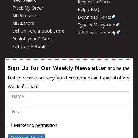
Best Sellers
Request a Book
Track My Order
Help / FAQ
All Publishers
Download Fonts
All Authors
Type in Malayalam
Sell On Kerala Book Store
UPI Payments Help
Publish your E-Book
Sell your E-Book
Sign Up for Our Weekly Newsletter
and be the
first to receive our very latest promotions and special offers.
We don't spam!
Name
Email
Marketing permission