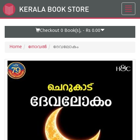
Toggl
Go
navig
to
Home
Page
Checkout 0
Book(s), -
Rs 0.00
Home
നോവല്‍
ദേവലോകം