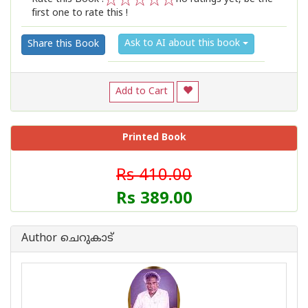
first one to rate this !
1
2
3
4
5
Ask to AI about this book
Share this Book
Add to Cart
Printed Book
Rs 410.00
Rs 389.00
Author ചെറുകാട്