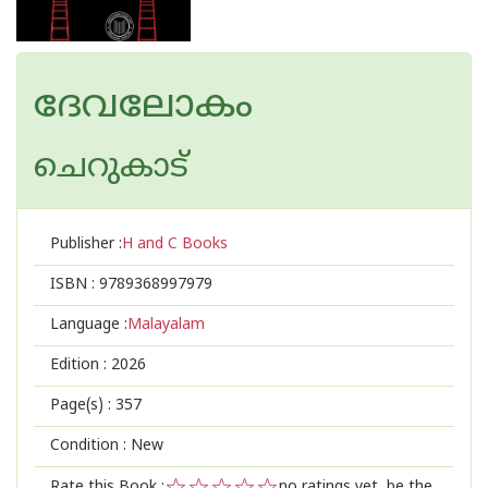
ദേവലോകം
ചെറുകാട്
Publisher :
H and C Books
ISBN :
9789368997979
Language :
Malayalam
Edition :
2026
Page(s) :
357
Condition : New
Rate this Book :
no ratings yet, be the